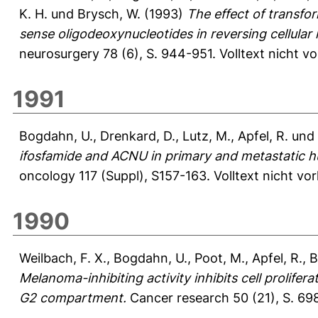
K. H.
und
Brysch, W.
(1993)
The effect of transfo
sense oligodeoxynucleotides in reversing cellula
neurosurgery 78 (6), S. 944-951.
Volltext nicht v
1991
Bogdahn, U.
,
Drenkard, D.
,
Lutz, M.
,
Apfel, R.
und
ifosfamide and ACNU in primary and metastatic 
oncology 117 (Suppl), S157-163.
Volltext nicht vo
1990
Weilbach, F. X.
,
Bogdahn, U.
,
Poot, M.
,
Apfel, R.
,
B
Melanoma-inhibiting activity inhibits cell prolifer
G2 compartment.
Cancer research 50 (21), S. 6