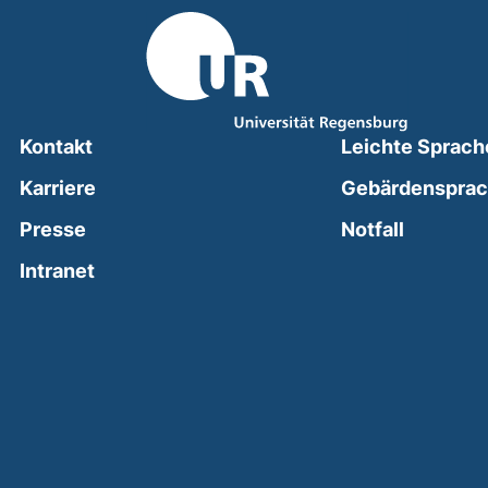
Kontakt
Leichte Sprach
Karriere
Gebärdenspra
(external
Presse
Notfall
(external link, opens in a new window)
Intranet