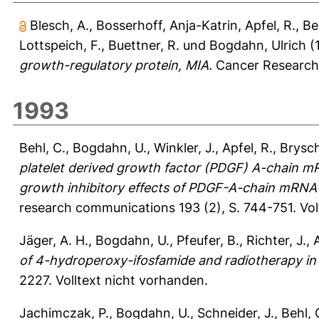
Blesch, A.
,
Bosserhoff, Anja-Katrin
,
Apfel, R.
,
Be
Lottspeich, F.
,
Buettner, R.
und
Bogdahn, Ulrich
(
growth-regulatory protein, MIA.
Cancer Research 
1993
Behl, C.
,
Bogdahn, U.
,
Winkler, J.
,
Apfel, R.
,
Brysch
platelet derived growth factor (PDGF) A-chain m
growth inhibitory effects of PDGF-A-chain mRNA-
research communications 193 (2), S. 744-751.
Vol
Jäger, A. H.
,
Bogdahn, U.
,
Pfeufer, B.
,
Richter, J.
,
A
of 4-hydroperoxy-ifosfamide and radiotherapy in
2227.
Volltext nicht vorhanden.
Jachimczak, P.
,
Bogdahn, U.
,
Schneider, J.
,
Behl, 