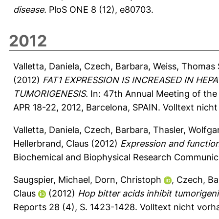
disease.
PloS ONE 8 (12), e80703.
2012
Valletta, Daniela
,
Czech, Barbara
,
Weiss, Thomas 
(2012)
FAT1 EXPRESSION IS INCREASED IN H
TUMORIGENESIS.
In: 47th Annual Meeting of the
APR 18-22, 2012, Barcelona, SPAIN. Volltext nich
Valletta, Daniela
,
Czech, Barbara
,
Thasler, Wolfga
Hellerbrand, Claus
(2012)
Expression and function 
Biochemical and Biophysical Research Communic
Saugspier, Michael
,
Dorn, Christoph
,
Czech, Ba
Claus
(2012)
Hop bitter acids inhibit tumorigeni
Reports 28 (4), S. 1423-1428.
Volltext nicht vor