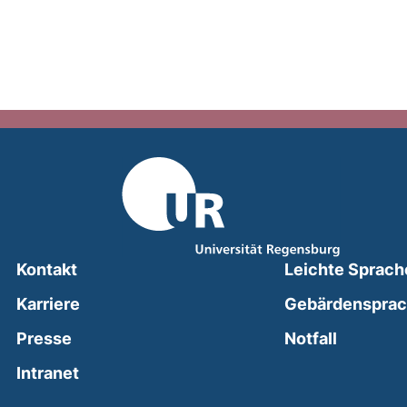
Kontakt
Leichte Sprach
Karriere
Gebärdenspra
(external
Presse
Notfall
(external link, opens in a new window)
Intranet