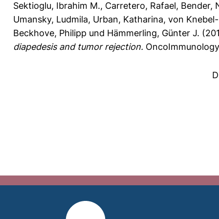
Sektioglu, Ibrahim M.
,
Carretero, Rafael
,
Bender, 
Umansky, Ludmila
,
Urban, Katharina
,
von Knebel-
Beckhove, Philipp
und
Hämmerling, Günter J.
(20
diapedesis and tumor rejection.
OncoImmunology 
D