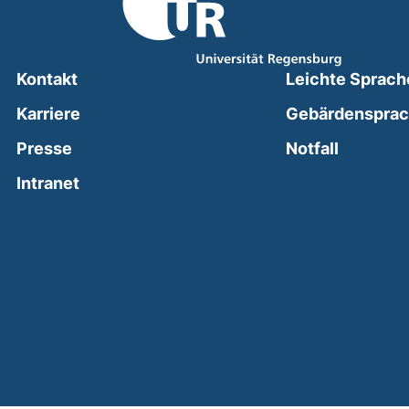
Kontakt
Leichte Sprach
Karriere
Gebärdenspra
(external
Presse
Notfall
(external link, opens in a new window)
Intranet