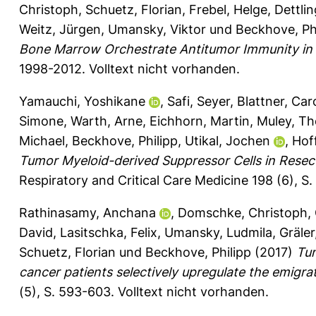
Christoph
,
Schuetz, Florian
,
Frebel, Helge
,
Dettlin
Weitz, Jürgen
,
Umansky, Viktor
und
Beckhove, Ph
Bone Marrow Orchestrate Antitumor Immunity in 
1998-2012.
Volltext nicht vorhanden.
Yamauchi, Yoshikane
,
Safi, Seyer
,
Blattner, Car
Simone
,
Warth, Arne
,
Eichhorn, Martin
,
Muley, T
Michael
,
Beckhove, Philipp
,
Utikal, Jochen
,
Hof
Tumor Myeloid-derived Suppressor Cells in Resec
Respiratory and Critical Care Medicine 198 (6), S
Rathinasamy, Anchana
,
Domschke, Christoph
,
David
,
Lasitschka, Felix
,
Umansky, Ludmila
,
Gräler
Schuetz, Florian
und
Beckhove, Philipp
(2017)
Tum
cancer patients selectively upregulate the emigra
(5), S. 593-603.
Volltext nicht vorhanden.