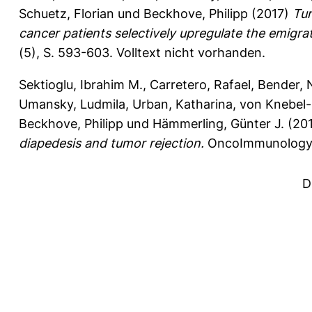
Schuetz, Florian
und
Beckhove, Philipp
(2017)
Tum
cancer patients selectively upregulate the emigra
(5), S. 593-603.
Volltext nicht vorhanden.
Sektioglu, Ibrahim M.
,
Carretero, Rafael
,
Bender, 
Umansky, Ludmila
,
Urban, Katharina
,
von Knebel-
Beckhove, Philipp
und
Hämmerling, Günter J.
(20
diapedesis and tumor rejection.
OncoImmunology 
D