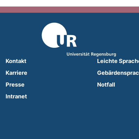
Kontakt
Leichte Sprach
Karriere
Gebärdenspra
(external
Presse
Notfall
(external link, opens in a new window)
Intranet