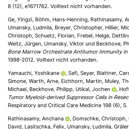
8 (12), e1671762.
Volltext nicht vorhanden.
Ge, Yingzi
,
Böhm, Hans-Henning
,
Rathinasamy, 
Umansky, Ludmila
,
Breyer, Christopher
,
Hillier, Mi
Christoph
,
Schuetz, Florian
,
Frebel, Helge
,
Dettlin
Weitz, Jürgen
,
Umansky, Viktor
und
Beckhove, Ph
Bone Marrow Orchestrate Antitumor Immunity in 
1998-2012.
Volltext nicht vorhanden.
Yamauchi, Yoshikane
,
Safi, Seyer
,
Blattner, Car
Simone
,
Warth, Arne
,
Eichhorn, Martin
,
Muley, T
Michael
,
Beckhove, Philipp
,
Utikal, Jochen
,
Hof
Tumor Myeloid-derived Suppressor Cells in Resec
Respiratory and Critical Care Medicine 198 (6), S
Rathinasamy, Anchana
,
Domschke, Christoph
,
David
,
Lasitschka, Felix
,
Umansky, Ludmila
,
Gräler