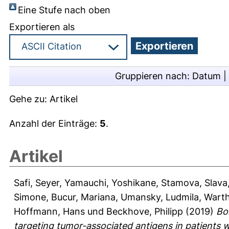
Eine Stufe nach oben
Exportieren als
Gruppieren nach:
Datum
|
Gehe zu:
Artikel
Anzahl der Einträge:
5
.
Artikel
Safi, Seyer
,
Yamauchi, Yoshikane
,
Stamova, Slava
Simone
,
Bucur, Mariana
,
Umansky, Ludmila
,
Warth
Hoffmann, Hans
und
Beckhove, Philipp
(2019)
Bo
targeting tumor-associated antigens in patients w