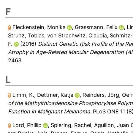
F
Fleckenstein, Monika
,
Grassmann, Felix
,
Li
Strunz, Tobias
,
von Strachwitz, Claudia
,
Schmitz-
F.
(2016)
Distinct Genetic Risk Profile of the R
Atrophy in Age-Related Macular Degeneration (A
2463.
L
Limm, K.
,
Dettmer, Katja
,
Reinders, Jörg
,
Oefn
of the Methylthioadenosine Phosphorylase Polym
Function in Malignant Melanoma.
PLoS ONE 11 (8
Lord, Phillip
,
Spiering, Rachel
,
Aguillon, Juan 