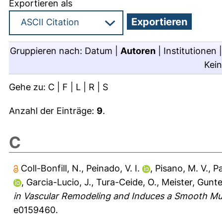
Exportieren als
Gruppieren nach:
Datum
|
Autoren
|
Institutionen
Kei
Gehe zu:
C
|
F
|
L
|
R
|
S
Anzahl der Einträge:
9
.
C
Coll-Bonfill, N.
,
Peinado, V. I.
,
Pisano, M. V.
,
Pa
,
Garcia-Lucio, J.
,
Tura-Ceide, O.
,
Meister, Gunte
in Vascular Remodeling and Induces a Smooth Musc
e0159460.