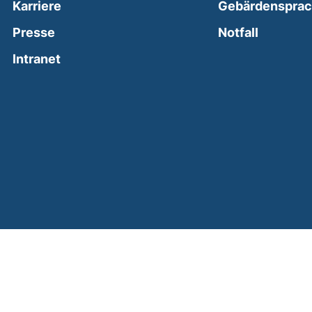
Karriere
Gebärdenspra
(external
Presse
Notfall
(external link, opens in a new window)
Intranet