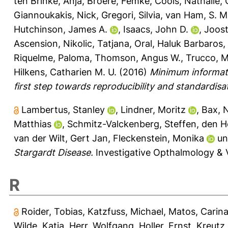
ten Brinke, Anja
,
Broere, Femke
,
Cools, Nathalie
,
Giannoukakis, Nick
,
Gregori, Silvia
,
van Ham, S. M
Hutchinson, James A.
,
Isaacs, John D.
,
Joost
Ascension
,
Nikolic, Tatjana
,
Oral, Haluk Barbaros
,
Riquelme, Paloma
,
Thomson, Angus W.
,
Trucco, 
Hilkens, Catharien M. U.
(2016)
Minimum informati
first step towards reproducibility and standardisat
Lambertus, Stanley
,
Lindner, Moritz
,
Bax, N
Matthias
,
Schmitz-Valckenberg, Steffen
,
den Ho
van der Wilt, Gert Jan
,
Fleckenstein, Monika
u
Stargardt Disease.
Investigative Opthalmology & Vi
R
Roider, Tobias
,
Katzfuss, Michael
,
Matos, Carin
Wilde, Katja
,
Herr, Wolfgang
,
Holler, Ernst
,
Kreutz,