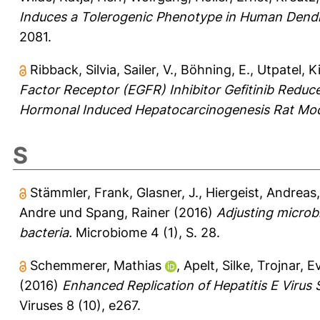
Induces a Tolerogenic Phenotype in Human Dendri
2081.
Ribback, Silvia
,
Sailer, V.
,
Böhning, E.
,
Utpatel, K
Factor Receptor (EGFR) Inhibitor Gefitinib Redu
Hormonal Induced Hepatocarcinogenesis Rat Mod
S
Stämmler, Frank
,
Glasner, J.
,
Hiergeist, Andreas
Andre
und
Spang, Rainer
(2016)
Adjusting microbi
bacteria.
Microbiome 4 (1), S. 28.
Schemmerer, Mathias
,
Apelt, Silke
,
Trojnar, E
(2016)
Enhanced Replication of Hepatitis E Virus 
Viruses 8 (10), e267.