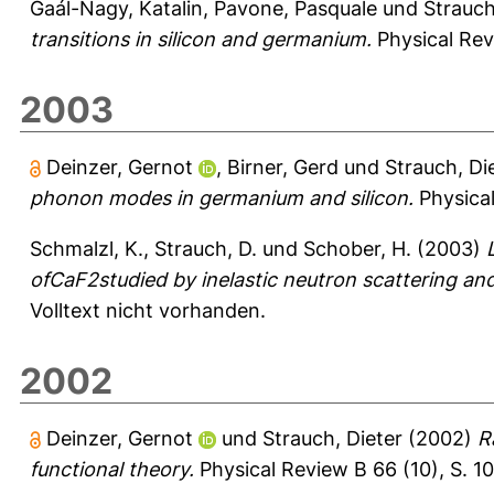
Gaál-Nagy, Katalin
,
Pavone, Pasquale
und
Strauch
transitions in silicon and germanium.
Physical Rev
2003
Deinzer, Gernot
,
Birner, Gerd
und
Strauch, Di
phonon modes in germanium and silicon.
Physical
Schmalzl, K.
,
Strauch, D.
und
Schober, H.
(2003)
ofCaF2studied by inelastic neutron scattering an
Volltext nicht vorhanden.
2002
Deinzer, Gernot
und
Strauch, Dieter
(2002)
R
functional theory.
Physical Review B 66 (10), S. 1