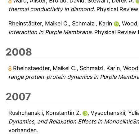
Ward, Alister
,
Broido, David
,
Stewart, Derek A.
thermal conductivity in diamond.
Physical Review 
Rheinstädter, Maikel C.
,
Schmalzl, Karin
,
Wood,
Interaction in Purple Membrane.
Physical Review L
2008
Rheinstaedter, Maikel C.
,
Schmalzl, Karin
,
Wood,
range protein-protein dynamics in Purple Membr
2007
Rushchanskii, Konstantin Z.
,
Vysochanskii, Yuli
Dynamics, and Relaxation Effects in MonoclinicS
vorhanden.