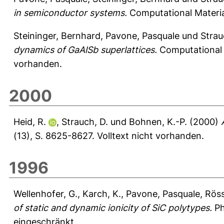
in semiconductor systems.
Computational Materia
Steininger, Bernhard
,
Pavone, Pasquale
und
Strau
dynamics of GaAlSb superlattices.
Computational 
vorhanden.
2000
Heid, R.
,
Strauch, D.
und
Bohnen, K.-P.
(2000)
(13), S. 8625-8627.
Volltext nicht vorhanden.
1996
Wellenhofer, G.
,
Karch, K.
,
Pavone, Pasquale
,
Röss
of static and dynamic ionicity of SiC polytypes.
Ph
eingeschränkt.