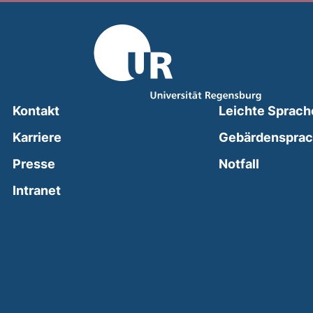
Kontakt
Leichte Sprach
Karriere
Gebärdenspra
(external
Presse
Notfall
(external link, opens in a new window)
Intranet