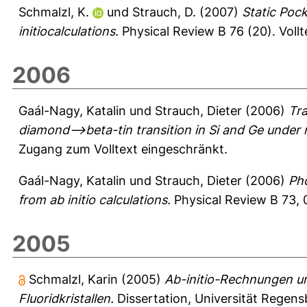
Schmalzl, K.
und
Strauch, D.
(2007)
Static Poc
initiocalculations.
Physical Review B 76 (20).
Voll
2006
Gaál-Nagy, Katalin
und
Strauch, Dieter
(2006)
Tra
diamond-->beta-tin transition in Si and Ge under
Zugang zum Volltext eingeschränkt.
Gaál-Nagy, Katalin
und
Strauch, Dieter
(2006)
Pho
from ab initio calculations.
Physical Review B 73, 
2005
Schmalzl, Karin
(2005)
Ab-initio-Rechnungen u
Fluoridkristallen.
Dissertation, Universität Regens