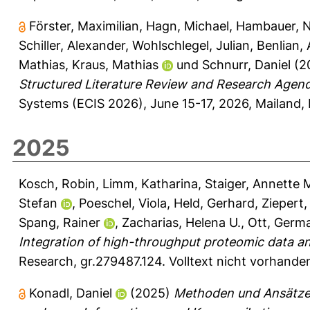
Förster, Maximilian
,
Hagn, Michael
,
Hambauer, N
Schiller, Alexander
,
Wohlschlegel, Julian
,
Benlian,
Mathias
,
Kraus, Mathias
und
Schnurr, Daniel
(2
Structured Literature Review and Research Agen
Systems (ECIS 2026), June 15-17, 2026, Mailand, I
2025
Kosch, Robin
,
Limm, Katharina
,
Staiger, Annette 
Stefan
,
Poeschel, Viola
,
Held, Gerhard
,
Ziepert,
Spang, Rainer
,
Zacharias, Helena U.
,
Ott, Germ
Integration of high-throughput proteomic data a
Research, gr.279487.124.
Volltext nicht vorhande
Konadl, Daniel
(2025)
Methoden und Ansätze f