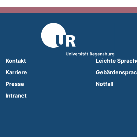
Kontakt
Leichte Sprach
Karriere
Gebärdenspra
(external
Presse
Notfall
(external link, opens in a new window)
Intranet