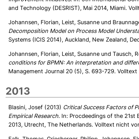
and Technology (DESRIST), Mai 2014, Miami. Voll
Johannsen, Florian
,
Leist, Susanne
und
Braunnage
Decomposition Model on Process Model Understan
Systems (ICIS 2014), Auckland, New Zealand, Dec 
Johannsen, Florian
,
Leist, Susanne
und
Tausch, R
conditions for BPMN: An interpretation and diffe
Management Journal 20 (5), S. 693-729.
Volltext
2013
Blasini, Josef
(2013)
Critical Success Factors of
Empirical Research.
In: Procdeedings of the 21st
2013, Utrecht, The Netherlands. Volltext nicht v
Falk, Thomas
,
Griesberger, Philipp
,
Johannsen, Fl