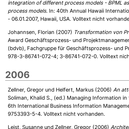
integration of different process models - BPML 
process models.
In: 40th Annual Hawaii Internat
- 06.01.2007, Hawaii, USA. Volltext nicht vorhand
Johannsen, Florian
(2007)
Transformation von P
Award Geschäftsprozess- und Projektmanagement 
(bdvb), Fachgruppe für Geschäftsprozess- und P
978-3-86741-072-4; 3-86741-072-0. Volltext nic
2006
Zellner, Gregor
und
Helfert, Markus
(2006)
An att
Soliman, Khalid S.
, (ed.) Managing Information in
6th International Business Information Manageme
9753393-5-4. Volltext nicht vorhanden.
Leist, Susanne
und
Zellner, Gregor
(2006)
Archite