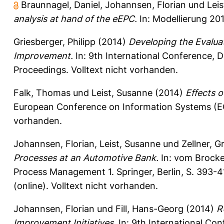
Braunnagel, Daniel
,
Johannsen, Florian
und
Lei
analysis at hand of the eEPC.
In: Modellierung 201
Griesberger, Philipp
(2014)
Developing the Evalua
Improvement.
In: 9th International Conference, 
Proceedings. Volltext nicht vorhanden.
Falk, Thomas
und
Leist, Susanne
(2014)
Effects o
European Conference on Information Systems (ECIS
vorhanden.
Johannsen, Florian
,
Leist, Susanne
und
Zellner, G
Processes at an Automotive Bank.
In:
vom Brocke
Process Management 1. Springer, Berlin, S. 393
(online). Volltext nicht vorhanden.
Johannsen, Florian
und
Fill, Hans-Georg
(2014)
R
Improvement Initiatives.
In: 9th International Co