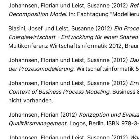
Johannsen, Florian
und
Leist, Susanne
(2012)
Ref
Decomposition Model.
In: Fachtagung "Modellieru
Blasini, Josef
und
Leist, Susanne
(2012)
Ein Proc
Energiewirtschaft - Entwicklung für einen Shared
Multikonferenz Wirtschaftsinformatik 2012, Braun
Johannsen, Florian
und
Leist, Susanne
(2012)
Das
der Prozessmodellierung.
Wirtschaftsinformatik 5
Johannsen, Florian
und
Leist, Susanne
(2012)
Err
Context of Business Process Modeling.
Business &
nicht vorhanden.
Johannsen, Florian
(2012)
Konzeption und Evalua
Qualitätsmanagement.
Logos, Berlin. ISBN 978-3
Johannsen, Florian
und
Leist, Susanne
(2012)
Wan