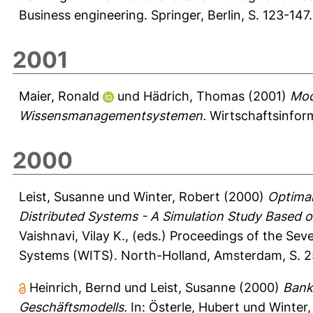
Business engineering. Springer, Berlin, S. 123-14
2001
Maier, Ronald
und
Hädrich, Thomas
(2001)
Mod
Wissensmanagementsystemen.
Wirtschaftsinform
2000
Leist, Susanne
und
Winter, Robert
(2000)
Optimal
Distributed Systems - A Simulation Study Based
Vaishnavi, Vilay K.
, (eds.) Proceedings of the Se
Systems (WITS). North-Holland, Amsterdam, S. 25
Heinrich, Bernd
und
Leist, Susanne
(2000)
Banke
Geschäftsmodells.
In:
Österle, Hubert
und
Winter,