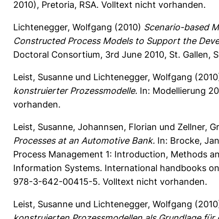
2010), Pretoria, RSA. Volltext nicht vorhanden.
Lichtenegger, Wolfgang
(2010)
Scenario-based Me
Constructed Process Models to Support the Devel
Doctoral Consortium, 3rd June 2010, St. Gallen, S
Leist, Susanne
und
Lichtenegger, Wolfgang
(2010
konstruierter Prozessmodelle.
In: Modellierung 201
vorhanden.
Leist, Susanne
,
Johannsen, Florian
und
Zellner, G
Processes at an Automotive Bank.
In:
Brocke, Ja
Process Management 1: Introduction, Methods an
Information Systems. International handbooks on 
978-3-642-00415-5. Volltext nicht vorhanden.
Leist, Susanne
und
Lichtenegger, Wolfgang
(2010
konstruierten Prozessmodellen als Grundlage für 