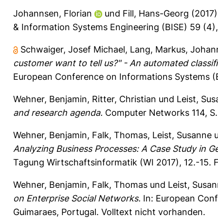
Johannsen, Florian
und
Fill, Hans-Georg
(2017
& Information Systems Engineering (BISE) 59 (4),
Schwaiger, Josef Michael
,
Lang, Markus
,
Johann
customer want to tell us?" - An automated classif
European Conference on Informations Systems (EC
Wehner, Benjamin
,
Ritter, Christian
und
Leist, Su
and research agenda.
Computer Networks 114, S.
Wehner, Benjamin
,
Falk, Thomas
,
Leist, Susanne
Analyzing Business Processes: A Case Study in G
Tagung Wirtschaftsinformatik (WI 2017), 12.-15. Fe
Wehner, Benjamin
,
Falk, Thomas
und
Leist, Susa
on Enterprise Social Networks.
In: European Conf
Guimaraes, Portugal. Volltext nicht vorhanden.