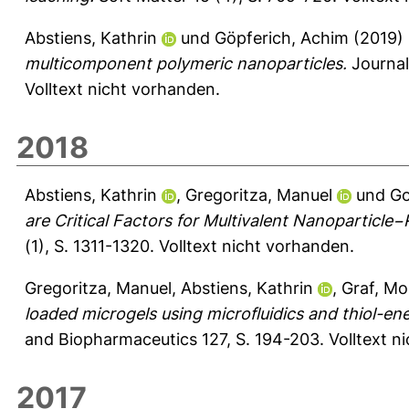
Abstiens, Kathrin
und
Göpferich, Achim
(2019)
multicomponent polymeric nanoparticles.
Journal
Volltext nicht vorhanden.
2018
Abstiens, Kathrin
,
Gregoritza, Manuel
und
Go
are Critical Factors for Multivalent Nanoparticle−
(1), S. 1311-1320.
Volltext nicht vorhanden.
Gregoritza, Manuel
,
Abstiens, Kathrin
,
Graf, Mo
loaded microgels using microfluidics and thiol-​en
and Biopharmaceutics 127, S. 194-203.
Volltext n
2017