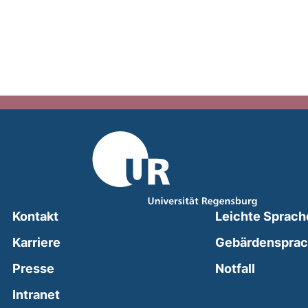
Kontakt
Leichte Sprach
Karriere
Gebärdenspra
(external
Presse
Notfall
(external link, opens in a new window)
Intranet