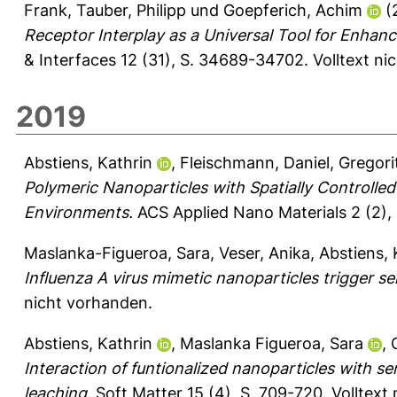
Frank
,
Tauber, Philipp
und
Goepferich, Achim
(
Receptor Interplay as a Universal Tool for Enhanced
& Interfaces 12 (31), S. 34689-34702.
Volltext ni
2019
Abstiens, Kathrin
,
Fleischmann, Daniel
,
Gregori
Polymeric Nanoparticles with Spatially Controlled
Environments.
ACS Applied Nano Materials 2 (2),
Maslanka-Figueroa, Sara
,
Veser, Anika
,
Abstiens, 
Influenza A virus mimetic nanoparticles trigger sel
nicht vorhanden.
Abstiens, Kathrin
,
Maslanka Figueroa, Sara
,
Interaction of funtionalized nanoparticles with se
leaching.
Soft Matter 15 (4), S. 709-720.
Volltext