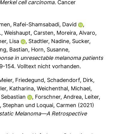
 Merkel cell carcinoma.
Cancer
rmen
,
Rafei-Shamsabadi, David
,
.
,
Weishaupt, Carsten
,
Moreira, Alvaro
,
er, Lisa
,
Stadtler, Nadine
,
Sucker,
ing, Bastian
,
Horn, Susanne
,
sponse in unresectable melanoma patients
39-154.
Volltext nicht vorhanden.
Meier, Friedegund
,
Schadendorf, Dirk
,
ler, Katharina
,
Weichenthal, Michael
,
 Sebastian
,
Forschner, Andrea
,
Leiter,
, Stephan
und
Loquai, Carmen
(2021)
astatic Melanoma—A Retrospective