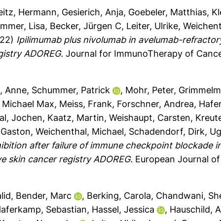
eitz, Hermann
,
Gesierich, Anja
,
Goebeler, Matthias
,
Kl
immer, Lisa
,
Becker, Jürgen C
,
Leiter, Ulrike
,
Weichent
22)
Ipilimumab plus nivolumab in avelumab-refractory
egistry ADOREG.
Journal for ImmunoTherapy of Cance
, Anne
,
Schummer, Patrick
,
Mohr, Peter
,
Grimmelm
 Michael Max
,
Meiss, Frank
,
Forschner, Andrea
,
Hafe
al, Jochen
,
Kaatz, Martin
,
Weishaupt, Carsten
,
Kreut
 Gaston
,
Weichenthal, Michael
,
Schadendorf, Dirk
,
Ug
bition after failure of immune checkpoint blockade 
ive skin cancer registry ADOREG.
European Journal of 
lid
,
Bender, Marc
,
Berking, Carola
,
Chandwani, Sh
aferkamp, Sebastian
,
Hassel, Jessica
,
Hauschild, A