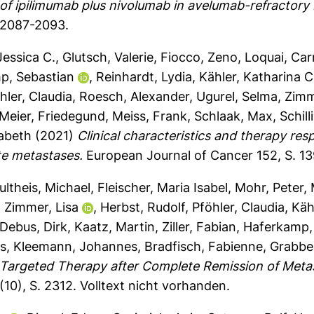
 of ipilimumab plus nivolumab in avelumab-refractory
 2087-2093.
Jessica C.
,
Glutsch, Valerie
,
Fiocco, Zeno
,
Loquai, Ca
p, Sebastian
,
Reinhardt, Lydia
,
Kähler, Katharina C
hler, Claudia
,
Roesch, Alexander
,
Ugurel, Selma
,
Zimm
Meier, Friedegund
,
Meiss, Frank
,
Schlaak, Max
,
Schill
sabeth
(2021)
Clinical characteristics and therapy re
ite metastases.
European Journal of Cancer 152, S. 1
ultheis, Michael
,
Fleischer, Maria Isabel
,
Mohr, Peter
,
,
Zimmer, Lisa
,
Herbst, Rudolf
,
Pföhler, Claudia
,
Käh
Debus, Dirk
,
Kaatz, Martin
,
Ziller, Fabian
,
Haferkamp,
ns
,
Kleemann, Johannes
,
Bradfisch, Fabienne
,
Grabbe
 Targeted Therapy after Complete Remission of Met
(10), S. 2312.
Volltext nicht vorhanden.