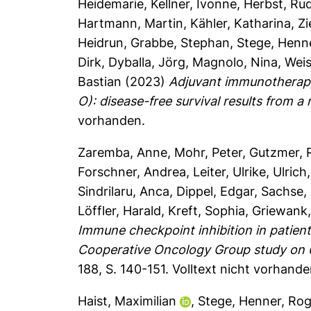
Heidemarie
,
Kellner, Ivonne
,
Herbst, Rud
Hartmann, Martin
,
Kähler, Katharina
,
Zi
Heidrun
,
Grabbe, Stephan
,
Stege, Henn
Dirk
,
Dyballa, Jörg
,
Magnolo, Nina
,
Weis
Bastian
(2023)
Adjuvant immunotherapy
O): disease-free survival results from a
vorhanden.
Zaremba, Anne
,
Mohr, Peter
,
Gutzmer, R
Forschner, Andrea
,
Leiter, Ulrike
,
Ulrich
Sindrilaru, Anca
,
Dippel, Edgar
,
Sachse,
Löffler, Harald
,
Kreft, Sophia
,
Griewank,
Immune checkpoint inhibition in patie
Cooperative Oncology Group study on 6
188, S. 140-151.
Volltext nicht vorhande
Haist, Maximilian
,
Stege, Henner
,
Roga