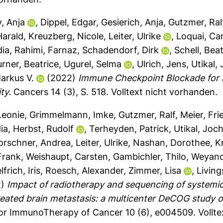
, Anja
,
Dippel, Edgar
,
Gesierich, Anja
,
Gutzmer, Ral
Harald
,
Kreuzberg, Nicole
,
Leiter, Ulrike
,
Loquai, C
dia
,
Rahimi, Farnaz
,
Schadendorf, Dirk
,
Schell, Beat
rner, Beatrice
,
Ugurel, Selma
,
Ulrich, Jens
,
Utikal,
arkus V.
(2022)
Immune Checkpoint Blockade for 
ty.
Cancers 14 (3), S. 518.
Volltext nicht vorhanden.
Leonie
,
Grimmelmann, Imke
,
Gutzmer, Ralf
,
Meier, Fr
ia
,
Herbst, Rudolf
,
Terheyden, Patrick
,
Utikal, Joc
orschner, Andrea
,
Leiter, Ulrike
,
Nashan, Dorothee
,
K
Frank
,
Weishaupt, Carsten
,
Gambichler, Thilo
,
Weyand
lfrich, Iris
,
Roesch, Alexander
,
Zimmer, Lisa
,
Living
2)
Impact of radiotherapy and sequencing of systemic
eated brain metastasis: a multicenter DeCOG study o
or ImmunoTherapy of Cancer 10 (6), e004509.
Vollt