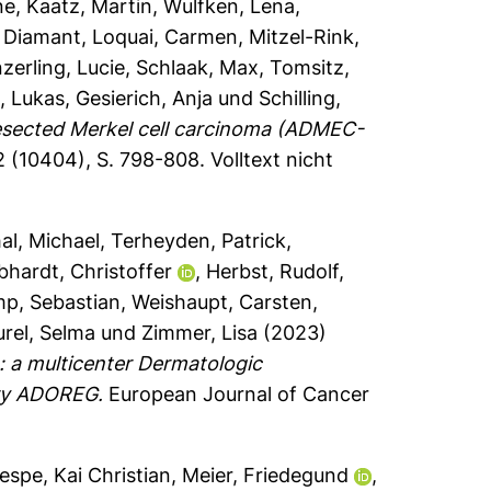
ne
,
Kaatz, Martin
,
Wulfken, Lena
,
, Diamant
,
Loquai, Carmen
,
Mitzel-Rink,
zerling, Lucie
,
Schlaak, Max
,
Tomsitz,
z, Lukas
,
Gesierich, Anja
und
Schilling,
esected Merkel cell carcinoma (ADMEC-
 (10404), S. 798-808.
Volltext nicht
al, Michael
,
Terheyden, Patrick
,
bhardt, Christoffer
,
Herbst, Rudolf
,
p, Sebastian
,
Weishaupt, Carsten
,
rel, Selma
und
Zimmer, Lisa
(2023)
 a multicenter Dermatologic
try ADOREG.
European Journal of Cancer
espe, Kai Christian
,
Meier, Friedegund
,