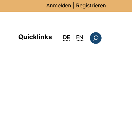
Anmelden
|
Registrieren
Quicklinks
: this page in Englis
DE
|
EN
Suchformular