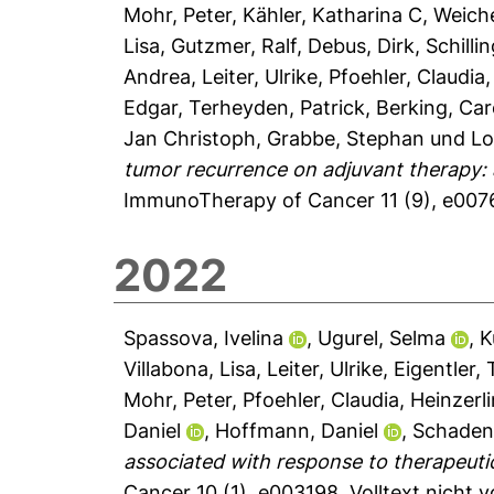
Mohr, Peter
,
Kähler, Katharina C
,
Weiche
Lisa
,
Gutzmer, Ralf
,
Debus, Dirk
,
Schilli
Andrea
,
Leiter, Ulrike
,
Pfoehler, Claudia
Edgar
,
Terheyden, Patrick
,
Berking, Car
Jan Christoph
,
Grabbe, Stephan
und
Lo
tumor recurrence on adjuvant therapy: 
ImmunoTherapy of Cancer 11 (9), e00
2022
Spassova, Ivelina
,
Ugurel, Selma
,
K
Villabona, Lisa
,
Leiter, Ulrike
,
Eigentler,
Mohr, Peter
,
Pfoehler, Claudia
,
Heinzerli
Daniel
,
Hoffmann, Daniel
,
Schadend
associated with response to therapeutic
Cancer 10 (1), e003198.
Volltext nicht 