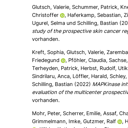
Glutsch, Valerie
,
Schummer, Patrick
,
Kn
Christoffer
,
Haferkamp, Sebastian
,
Z
Ugurel, Selma
und
Schilling, Bastian
(20
study of the prospective skin cancer r
vorhanden.
Kreft, Sophia
,
Glutsch, Valerie
,
Zaremba
Friedegund
,
Pföhler, Claudia
,
Sachse,
Terheyden, Patrick
,
Herbst, Rudolf
,
Utik
Sindrilaru, Anca
,
Löffler, Harald
,
Schley,
Schilling, Bastian
(2022)
MAPKinase inhi
evaluation of the multicenter prospect
vorhanden.
Mohr, Peter
,
Scherrer, Emilie
,
Assaf, Cha
Grimmelmann, Imke
,
Gutzmer, Ralf
,
H