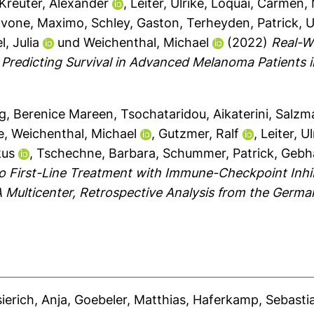
Kreuter, Alexander
,
Leiter, Ulrike
,
Loquai, Carmen
,
avone, Maximo
,
Schley, Gaston
,
Terheyden, Patrick
,
U
l, Julia
und
Weichenthal, Michael
(2022)
Real-W
Predicting Survival in Advanced Melanoma Patients 
g, Berenice Mareen
,
Tsochataridou, Aikaterini
,
Salzm
e
,
Weichenthal, Michael
,
Gutzmer, Ralf
,
Leiter, Ul
kus
,
Tschechne, Barbara
,
Schummer, Patrick
,
Gebha
o First-Line Treatment with Immune-Checkpoint Inhib
Multicenter, Retrospective Analysis from the Germ
ierich, Anja
,
Goebeler, Matthias
,
Haferkamp, Sebasti