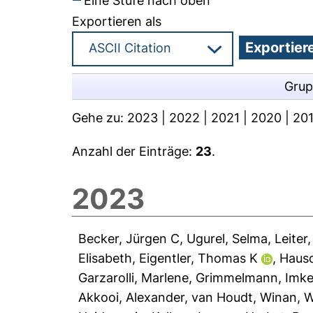
Eine Stufe nach oben
Exportieren als
Grup
Gehe zu:
2023
|
2022
|
2021
|
2020
|
20
Anzahl der Einträge:
23
.
2023
Becker, Jürgen C
,
Ugurel, Selma
,
Leiter,
Elisabeth
,
Eigentler, Thomas K
,
Hausc
Garzarolli, Marlene
,
Grimmelmann, Imk
Akkooi, Alexander
,
van Houdt, Winan
,
W