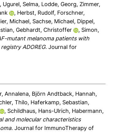
,
Ugurel, Selma
,
Lodde, Georg
,
Zimmer,
ank
,
Herbst, Rudolf
,
Forschner,
ier, Michael
,
Sachse, Michael
,
Dippel,
stian
,
Gebhardt, Christoffer
,
Simon,
F-mutant melanoma patients with
r registry ADOREG.
Journal for
, Annalena
,
Björn Andtback, Hannah
,
hler, Thilo
,
Haferkamp, Sebastian
,
,
Schildhaus, Hans-Ulrich
,
Habermann,
al and molecular characteristics
noma.
Journal for ImmunoTherapy of