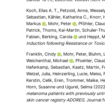
Koch, Elias A. T.
,
Petzold, Anne
,
Wessely
Sebastian
,
Kähler, Katharina C.
,
Knorr, 
Markus
,
Mohr, Peter
,
Pföhler, Clau
Patrick
,
Thoms, Kai-Martin
,
Schuler-Thu
Fabian
,
Berking, Carola
und
Heppt, M
Induction following Resistance or Toxici
Franklin, Cindy
,
Mohr, Peter
,
Bluhm, 
Weichenthal, Michael
,
Pfoehler, Claud
Haferkamp, Sebastian
,
Kaatz, Martin
,
F
Welzel, Julia
,
Heinzerling, Lucie
,
Meiss, 
Kerstin
,
Celik, Eren
,
Trommer, Maike
,
He
Horn, Susanne
und
Ugurel, Selma
(202
melanoma patients with previously untr
skin cancer registry ADOREG.
Journal f