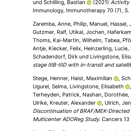
und
Schilling, Bastian
(2021)
Activity
Immunology, Immunotherapy 70 (7), S.
Zaremba, Anne
,
Philip, Manuel
,
Hassel, 
Gutzmer, Ralf
,
Utikal, Jochen
,
Haferkam
Thoms, Kai-Martin
,
Wilhelm, Tabea
,
Pfö
Antje
,
Kiecker, Felix
,
Heinzerling, Lucie
,
Schadendorf, Dirk
und
Livingstone, Eli
stage IIIB-IIID with in-transit and satell
Stege, Henner
,
Haist, Maximilian
,
Sch
Ugurel, Selma
,
Livingstone, Elisabeth
Terheyden, Patrick
,
Nashan, Dorothée
,
Ulrike
,
Kreuter, Alexander
,
Ulrich, Je
Discontinuation of BRAF/MEK-Directed
Multicenter ADOReg Study.
Cancers 13 