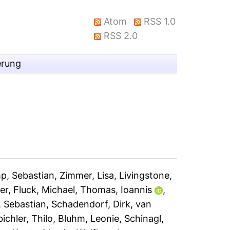
Atom
RSS 1.0
RSS 2.0
erung
p, Sebastian
,
Zimmer, Lisa
,
Livingstone,
er
,
Fluck, Michael
,
Thomas, Ioannis
,
, Sebastian
,
Schadendorf, Dirk
,
van
chler, Thilo
,
Bluhm, Leonie
,
Schinagl,