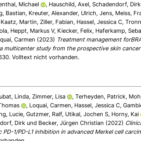
nthal, Michael
,
Hauschild, Axel
,
Schadendorf, Dirk
ng, Bastian
,
Kreuter, Alexander
,
Ulrich, Jens
,
Meiss, Fr
,
Kaatz, Martin
,
Ziller, Fabian
,
Hassel, Jessica C
,
Tronn
ola
,
Heppt, Markus V
,
Kiecker, Felix
,
Haferkamp, Seba
quai, Carmen
(2023)
Treatment management forBRA
a multicenter study from the prospective skin cance
7630.
Volltext nicht vorhanden.
ubat, Linda
,
Zimmer, Lisa
,
Terheyden, Patrick
,
Mohr
 Thomas
,
Loquai, Carmen
,
Hassel, Jessica C
,
Gambic
ng, Lucie
,
Gutzmer, Ralf
,
Utikal, Jochen S
,
Horny, Kai
orf, Dirk
und
Becker, Jürgen Christian
(2022)
Clinic
 PD-1/PD-L1 inhibition in advanced Merkel cell carci
vorhanden.