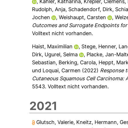
,
Kähler, Katharina
,
Krepler, Clemens
,
Rudolph, Anja
,
Schadendorf, Dirk
,
Schi
Jochen
,
Weishaupt, Carsten
,
Welze
Outcomes and Surrogate Endpoints for 
Volltext nicht vorhanden.
Haist, Maximilian
,
Stege, Henner
,
Lan
Dirk
,
Ugurel, Selma
,
Placke, Jan-Malt
Sebastian
,
Berking, Carola
,
Heppt, Mar
und
Loquai, Carmen
(2022)
Response t
Cutaneous Squamous Cell Carcinoma: A 
5543.
Volltext nicht vorhanden.
2021
Glutsch, Valerie
,
Kneitz, Hermann
,
Ges