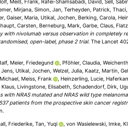
olf
,
Meiß, Frank
,
Rafei-Shamsabadi, David
,
Sell, Sabi
emer, Mirjana
,
Simon, Jan
,
Terheyden, Patrick
,
Thaci
er
,
Gaiser, Maria
,
Utikal, Jochen
,
Berking, Carola
,
Hein
haupt, Carsten
,
Berneburg, Mark
,
Garbe, Claus
,
Flat
 with nivolumab versus observation in completely r
 randomised, open-label, phase 2 trial.
The Lancet 402
alf
,
Meier, Friedegund
,
Pföhler, Claudia
,
Weichenth
, Jens
,
Utikal, Jochen
,
Welzel, Julia
,
Kaatz, Martin
,
Ge
 Michael
,
Meiss, Frank
,
Heinzerling, Lucie
,
Haferkam
 Klaus
,
Livingstone, Elisabeth
,
Schadendorf, Dirk
,
Ugu
nts with NRAS mutated and NRAS wild type melanoma:
37 patients from the prospective skin cancer regis
n.
ll, Friederike
,
Tan, Yuqi
,
von Wasielewski, Imke
,
Kl