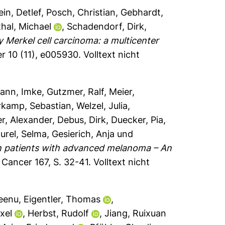
ein, Detlef
,
Posch, Christian
,
Gebhardt,
hal, Michael
,
Schadendorf, Dirk
,
 Merkel cell carcinoma: a multicenter
r 10 (11), e005930.
Volltext nicht
ann, Imke
,
Gutzmer, Ralf
,
Meier,
rkamp, Sebastian
,
Welzel, Julia
,
er, Alexander
,
Debus, Dirk
,
Duecker, Pia
,
urel, Selma
,
Gesierich, Anja
und
in patients with advanced melanoma – An
Cancer 167, S. 32-41.
Volltext nicht
eenu
,
Eigentler, Thomas
,
xel
,
Herbst, Rudolf
,
Jiang, Ruixuan