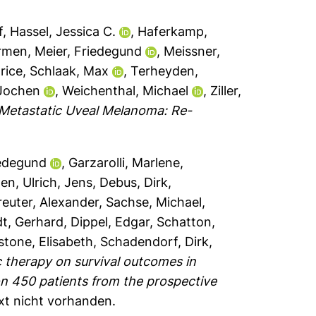
f
,
Hassel, Jessica C.
,
Haferkamp,
armen
,
Meier, Friedegund
,
Meissner,
rice
,
Schlaak, Max
,
Terheyden,
 Jochen
,
Weichenthal, Michael
,
Ziller,
Metastatic Uveal Melanoma: Re-
iedegund
,
Garzarolli, Marlene
,
hen
,
Ulrich, Jens
,
Debus, Dirk
,
reuter, Alexander
,
Sachse, Michael
,
t, Gerhard
,
Dippel, Edgar
,
Schatton,
stone, Elisabeth
,
Schadendorf, Dirk
,
 therapy on survival outcomes in
n 450 patients from the prospective
ext nicht vorhanden.