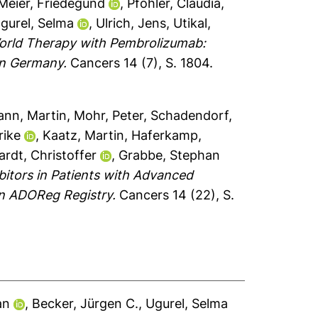
Meier, Friedegund
,
Pföhler, Claudia
,
gurel, Selma
,
Ulrich, Jens
,
Utikal,
orld Therapy with Pembrolizumab:
in Germany.
Cancers 14 (7), S. 1804.
ann, Martin
,
Mohr, Peter
,
Schadendorf,
rike
,
Kaatz, Martin
,
Haferkamp,
rdt, Christoffer
,
Grabbe, Stephan
itors in Patients with Advanced
an ADOReg Registry.
Cancers 14 (22), S.
an
,
Becker, Jürgen C.
,
Ugurel, Selma