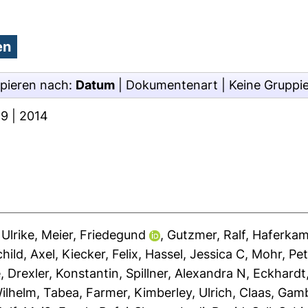
pieren nach:
Datum
|
Dokumentenart
|
Keine Gruppi
19
|
2014
 Ulrike
,
Meier, Friedegund
,
Gutzmer, Ralf
,
Haferkam
hild, Axel
,
Kiecker, Felix
,
Hassel, Jessica C
,
Mohr, Pet
e
,
Drexler, Konstantin
,
Spillner, Alexandra N
,
Eckhardt
ilhelm, Tabea
,
Farmer, Kimberley
,
Ulrich, Claas
,
Gambi