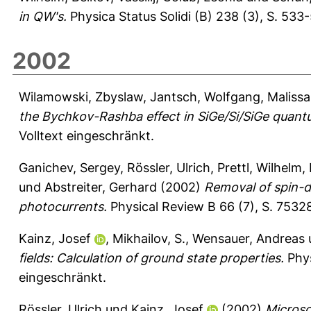
in QW's.
Physica Status Solidi (B) 238 (3), S. 533
2002
Wilamowski, Zbyslaw
,
Jantsch, Wolfgang
,
Malissa
the Bychkov-Rashba effect in SiGe/Si/SiGe quant
Volltext eingeschränkt.
Ganichev, Sergey
,
Rössler, Ulrich
,
Prettl, Wilhelm
,
und
Abstreiter, Gerhard
(2002)
Removal of spin-
photocurrents.
Physical Review B 66 (7), S. 7532
Kainz, Josef
,
Mikhailov, S.
,
Wensauer, Andreas
fields: Calculation of ground state properties.
Phys
eingeschränkt.
Rössler, Ulrich
und
Kainz, Josef
(2002)
Microsc