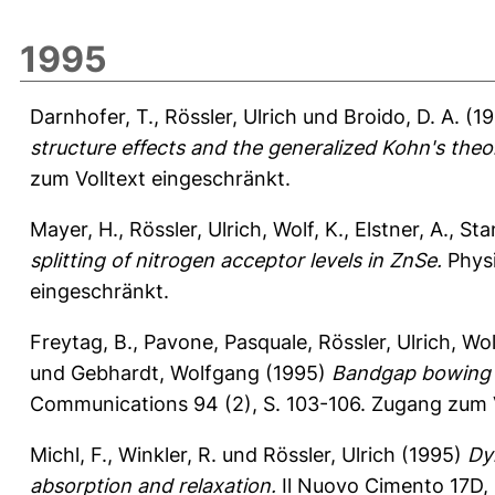
1995
Darnhofer, T.
,
Rössler, Ulrich
und
Broido, D. A.
(1
structure effects and the generalized Kohn's the
zum Volltext eingeschränkt.
Mayer, H.
,
Rössler, Ulrich
,
Wolf, K.
,
Elstner, A.
,
Sta
splitting of nitrogen acceptor levels in ZnSe.
Physi
eingeschränkt.
Freytag, B.
,
Pavone, Pasquale
,
Rössler, Ulrich
,
Wol
und
Gebhardt, Wolfgang
(1995)
Bandgap bowing a
Communications 94 (2), S. 103-106.
Zugang zum V
Michl, F.
,
Winkler, R.
und
Rössler, Ulrich
(1995)
Dy
absorption and relaxation.
Il Nuovo Cimento 17D, 