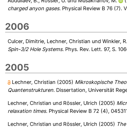
Abdullaev, B.
,
Rössler, U.
und
Musakhanov, M.
(
charged anyon gases.
Physical Review B 76 (7).
V
2006
Culcer, Dimitrie
,
Lechner, Christian
und
Winkler, R
Spin-3/2 Hole Systems.
Phys. Rev. Lett. 97, S. 10
2005
Lechner, Christian
(2005)
Mikroskopische Theori
Quantenstrukturen.
Dissertation, Universität Reg
Lechner, Christian
und
Rössler, Ulrich
(2005)
Micr
relaxation times.
Physical Review B 72 (4), 04531
Lechner, Christian
und
Rössler, Ulrich
(2005)
The 