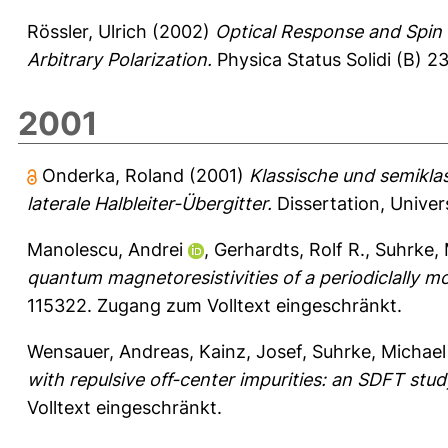
Rössler, Ulrich
(2002)
Optical Response and Spin 
Arbitrary Polarization.
Physica Status Solidi (B) 2
2001
Onderka, Roland
(2001)
Klassische und semikla
laterale Halbleiter-Übergitter.
Dissertation, Univer
Manolescu, Andrei
,
Gerhardts, Rolf R.
,
Suhrke, 
quantum magnetoresistivities of a periodiclally m
115322.
Zugang zum Volltext eingeschränkt.
Wensauer, Andreas
,
Kainz, Josef
,
Suhrke, Michael
with repulsive off-center impurities: an SDFT stud
Volltext eingeschränkt.