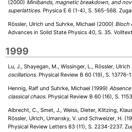
(2000)
Minibands, magnetic breakdown, and novel 
superlattices.
Physica E 6 (1-4), S. 565-568.
Zuga
Rössler, Ulrich
und
Suhrke, Michael
(2000)
Bloch e
Advances in Solid State Physics 40, S. 35.
Volltex
1999
Lu, J.
,
Shayegan, M.
,
Wissinger, L.
,
Rössler, Ulrich
oscillations.
Physical Review B 60 (19), S. 13776-
Hennig, Ralf
und
Suhrke, Michael
(1999)
Absence 
classical chaos.
Physical Review B 60 (16), S. 115
Albrecht, C.
,
Smet, J.
,
Weiss, Dieter
,
Klitzing, Klau
Rössler, Ulrich
,
Umansky, V.
und
Schweizer, H.
(1
Physical Review Letters 83 (11), S. 2234-2237.
Zu