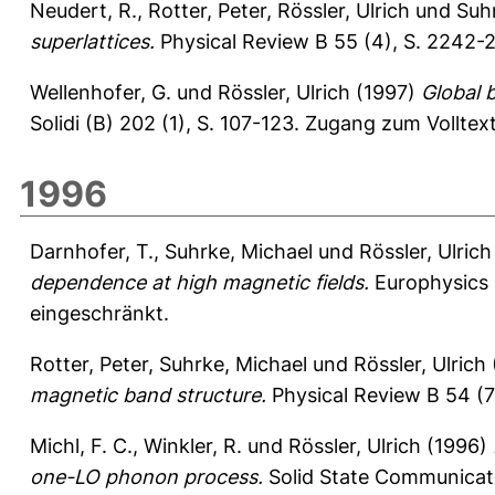
Neudert, R.
,
Rotter, Peter
,
Rössler, Ulrich
und
Suh
superlattices.
Physical Review B 55 (4), S. 2242-
Wellenhofer, G.
und
Rössler, Ulrich
(1997)
Global 
Solidi (B) 202 (1), S. 107-123.
Zugang zum Volltext
1996
Darnhofer, T.
,
Suhrke, Michael
und
Rössler, Ulrich
dependence at high magnetic fields.
Europhysics L
eingeschränkt.
Rotter, Peter
,
Suhrke, Michael
und
Rössler, Ulrich
magnetic band structure.
Physical Review B 54 (
Michl, F. C.
,
Winkler, R.
und
Rössler, Ulrich
(1996)
one-LO phonon process.
Solid State Communicatio