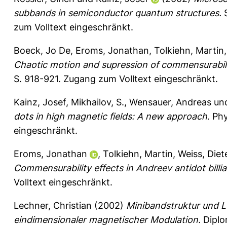
subbands in semiconductor quantum structures.
S
zum Volltext eingeschränkt.
Boeck, Jo De
,
Eroms, Jonathan
,
Tolkiehn, Martin
Chaotic motion and supression of commensurability
S. 918-921.
Zugang zum Volltext eingeschränkt.
Kainz, Josef
,
Mikhailov, S.
,
Wensauer, Andreas
un
dots in high magnetic fields: A new approach.
Phy
eingeschränkt.
Eroms, Jonathan
,
Tolkiehn, Martin
,
Weiss, Diet
Commensurability effects in Andreev antidot billia
Volltext eingeschränkt.
Lechner, Christian
(2002)
Minibandstruktur und Le
eindimensionaler magnetischer Modulation.
Diplom