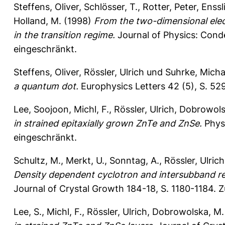
Steffens, Oliver
,
Schlösser, T.
,
Rotter, Peter
,
Enssli
Holland, M.
(1998)
From the two-dimensional elect
in the transition regime.
Journal of Physics: Cond
eingeschränkt.
Steffens, Oliver
,
Rössler, Ulrich
und
Suhrke, Micha
a quantum dot.
Europhysics Letters 42 (5), S. 5
Lee, Soojoon
,
Michl, F.
,
Rössler, Ulrich
,
Dobrowols
in strained epitaxially grown ZnTe and ZnSe.
Physi
eingeschränkt.
Schultz, M.
,
Merkt, U.
,
Sonntag, A.
,
Rössler, Ulrich
Density dependent cyclotron and intersubband r
Journal of Crystal Growth 184-18, S. 1180-1184.
Z
Lee, S.
,
Michl, F.
,
Rössler, Ulrich
,
Dobrowolska, M.