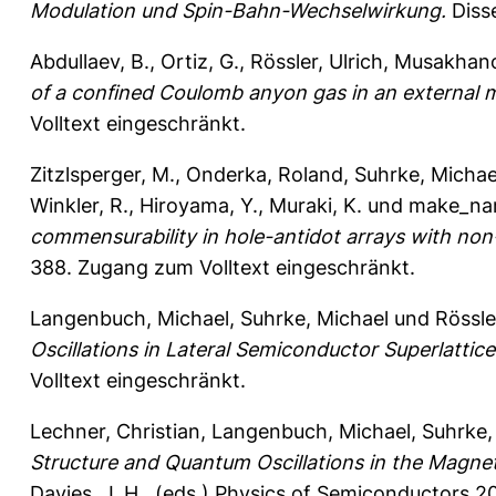
Modulation und Spin-Bahn-Wechselwirkung.
Disse
Abdullaev, B.
,
Ortiz, G.
,
Rössler, Ulrich
,
Musakhano
of a confined Coulomb anyon gas in an external m
Volltext eingeschränkt.
Zitzlsperger, M.
,
Onderka, Roland
,
Suhrke, Michae
Winkler, R.
,
Hiroyama, Y.
,
Muraki, K.
und
make_nam
commensurability in hole-antidot arrays with non-
388.
Zugang zum Volltext eingeschränkt.
Langenbuch, Michael
,
Suhrke, Michael
und
Rössle
Oscillations in Lateral Semiconductor Superlattice
Volltext eingeschränkt.
Lechner, Christian
,
Langenbuch, Michael
,
Suhrke,
Structure and Quantum Oscillations in the Magneto
Davies, J. H.
, (eds.) Physics of Semiconductors 2