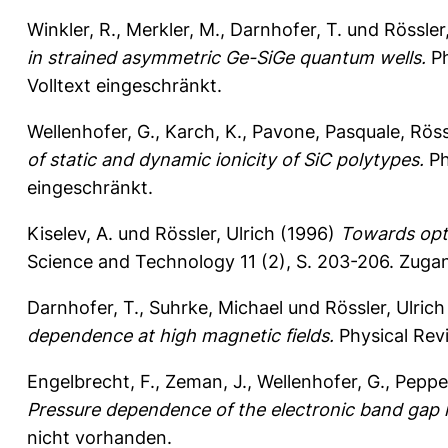
Winkler, R.
,
Merkler, M.
,
Darnhofer, T.
und
Rössler,
in strained asymmetric Ge-SiGe quantum wells.
Ph
Volltext eingeschränkt.
Wellenhofer, G.
,
Karch, K.
,
Pavone, Pasquale
,
Röss
of static and dynamic ionicity of SiC polytypes.
Ph
eingeschränkt.
Kiselev, A.
und
Rössler, Ulrich
(1996)
Towards opt
Science and Technology 11 (2), S. 203-206.
Zugan
Darnhofer, T.
,
Suhrke, Michael
und
Rössler, Ulrich
dependence at high magnetic fields.
Physical Revi
Engelbrecht, F.
,
Zeman, J.
,
Wellenhofer, G.
,
Pepper
Pressure dependence of the electronic band gap 
nicht vorhanden.