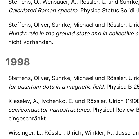
Steffens, O.
,
Wensauer, A.
,
Rössler, U.
und
Suhrke
Calculated Raman spectra.
Physica Status Solidi (
Steffens, Oliver
,
Suhrke, Michael
und
Rössler, Ulri
Hund's rule in the ground state and in collective e
nicht vorhanden.
1998
Steffens, Oliver
,
Suhrke, Michael
und
Rössler, Ulri
for quantum dots in a magnetic field.
Physica B 25
Kieselev, A.
,
Ivchenko, E.
und
Rössler, Ulrich
(199
semiconductor nanostructures.
Physical Review B
eingeschränkt.
Wissinger, L.
,
Rössler, Ulrich
,
Winkler, R.
,
Jusseran