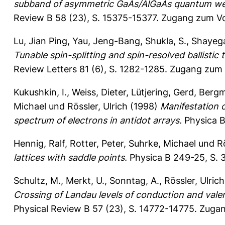
subband of asymmetric GaAs/AlGaAs quantum well
Review B 58 (23), S. 15375-15377.
Zugang zum Vol
Lu, Jian Ping
,
Yau, Jeng-Bang
,
Shukla, S.
,
Shayeg
Tunable spin-splitting and spin-resolved ballisti
Review Letters 81 (6), S. 1282-1285.
Zugang zum V
Kukushkin, I.
,
Weiss, Dieter
,
Lütjering, Gerd
,
Bergm
Michael
und
Rössler, Ulrich
(1998)
Manifestation 
spectrum of electrons in antidot arrays.
Physica B
Hennig, Ralf
,
Rotter, Peter
,
Suhrke, Michael
und
Rö
lattices with saddle points.
Physica B 249-25, S. 
Schultz, M.
,
Merkt, U.
,
Sonntag, A.
,
Rössler, Ulrich
Crossing of Landau levels of conduction and val
Physical Review B 57 (23), S. 14772-14775.
Zugan