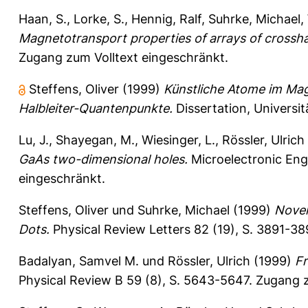
Haan, S.
,
Lorke, S.
,
Hennig, Ralf
,
Suhrke, Michael
,
Magnetotransport properties of arrays of crossh
Zugang zum Volltext eingeschränkt.
Steffens, Oliver
(1999)
Künstliche Atome im Mag
Halbleiter-Quantenpunkte.
Dissertation, Universi
Lu, J.
,
Shayegan, M.
,
Wiesinger, L.
,
Rössler, Ulrich
GaAs two-dimensional holes.
Microelectronic Engi
eingeschränkt.
Steffens, Oliver
und
Suhrke, Michael
(1999)
Novel
Dots.
Physical Review Letters 82 (19), S. 3891-3
Badalyan, Samvel M.
und
Rössler, Ulrich
(1999)
Fr
Physical Review B 59 (8), S. 5643-5647.
Zugang z