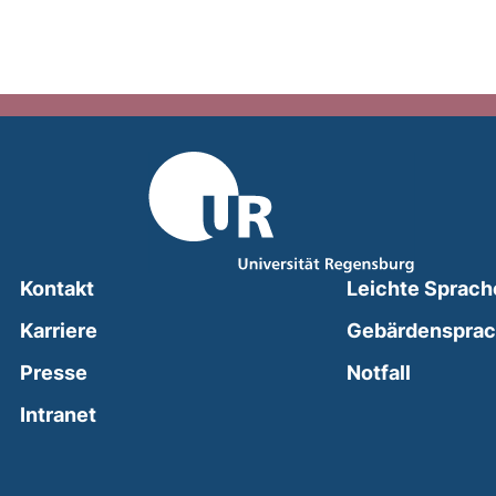
Kontakt
Leichte Sprach
Karriere
Gebärdenspra
(external
Presse
Notfall
(external link, opens in a new window)
Intranet