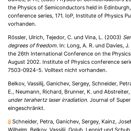
the Physics of Semiconductors held in Edinburgh, 
conference series, 171. IoP, Institute of Physics P
vorhanden.
Rössler, Ulrich
,
Tejedor, C.
und
Vina, L.
(2003)
Sem
degrees of freedom.
In:
Long, A. R.
und
Davies, J.
the 26th International Conference on the Physics
August 2002. Institute of Physics conference series
7503-0924-5. Volltext nicht vorhanden.
Belkov, Vassilij
,
Ganichev, Sergey
,
Schneider, Petr
E.
,
Neumann, Richard
,
Brunner, K.
und
Abstreiter
under terahertz laser irradiation.
Journal of Super
eingeschränkt.
Schneider, Petra
,
Ganichev, Sergey
,
Kainz, Jose
Wilhelm
,
Belkov, Vassilij
,
Golub, Leonid
und
Schuh,