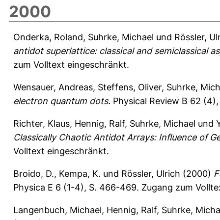
2000
Onderka, Roland
,
Suhrke, Michael
und
Rössler, Ul
antidot superlattice: classical and semiclassical a
zum Volltext eingeschränkt.
Wensauer, Andreas
,
Steffens, Oliver
,
Suhrke, Mich
electron quantum dots.
Physical Review B 62 (4)
Richter, Klaus
,
Hennig, Ralf
,
Suhrke, Michael
und
Classically Chaotic Antidot Arrays: Influence of G
Volltext eingeschränkt.
Broido, D.
,
Kempa, K.
und
Rössler, Ulrich
(2000)
F
Physica E 6 (1-4), S. 466-469.
Zugang zum Vollte
Langenbuch, Michael
,
Hennig, Ralf
,
Suhrke, Micha