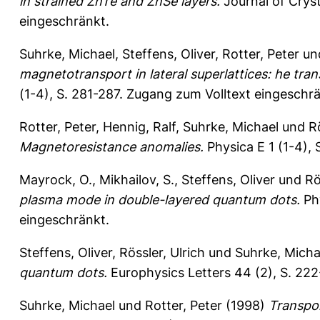
in strained ZnTe and ZnSe layers.
Journal of Crys
eingeschränkt.
Suhrke, Michael
,
Steffens, Oliver
,
Rotter, Peter
un
magnetotransport in lateral superlattices: he tra
(1-4), S. 281-287.
Zugang zum Volltext eingeschrä
Rotter, Peter
,
Hennig, Ralf
,
Suhrke, Michael
und
Rö
Magnetoresistance anomalies.
Physica E 1 (1-4),
Mayrock, O.
,
Mikhailov, S.
,
Steffens, Oliver
und
Rö
plasma mode in double-layered quantum dots.
Phy
eingeschränkt.
Steffens, Oliver
,
Rössler, Ulrich
und
Suhrke, Micha
quantum dots.
Europhysics Letters 44 (2), S. 22
Suhrke, Michael
und
Rotter, Peter
(1998)
Transpor