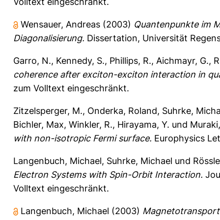
Volltext eingeschränkt.
Wensauer, Andreas
(2003)
Quantenpunkte im Ma
Diagonalisierung.
Dissertation, Universität Regen
Garro, N.
,
Kennedy, S.
,
Phillips, R.
,
Aichmayr, G.
,
R
coherence after exciton-exciton interaction in qu
zum Volltext eingeschränkt.
Zitzelsperger, M.
,
Onderka, Roland
,
Suhrke, Micha
Bichler, Max
,
Winkler, R.
,
Hirayama, Y.
und
Muraki,
with non-isotropic Fermi surface.
Europhysics Let
Langenbuch, Michael
,
Suhrke, Michael
und
Rössle
Electron Systems with Spin-Orbit Interaction.
Jour
Volltext eingeschränkt.
Langenbuch, Michael
(2003)
Magnetotransport 