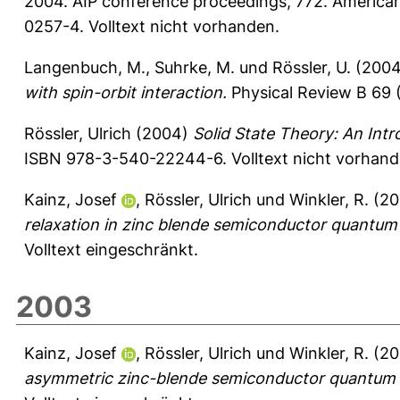
2004. AIP conference proceedings, 772. American
0257-4. Volltext nicht vorhanden.
Langenbuch, M.
,
Suhrke, M.
und
Rössler, U.
(200
with spin-orbit interaction.
Physical Review B 69 
Rössler, Ulrich
(2004)
Solid State Theory: An Intr
ISBN 978-3-540-22244-6. Volltext nicht vorhand
Kainz, Josef
,
Rössler, Ulrich
und
Winkler, R.
(20
relaxation in zinc blende semiconductor quantum 
Volltext eingeschränkt.
2003
Kainz, Josef
,
Rössler, Ulrich
und
Winkler, R.
(20
asymmetric zinc-blende semiconductor quantum s