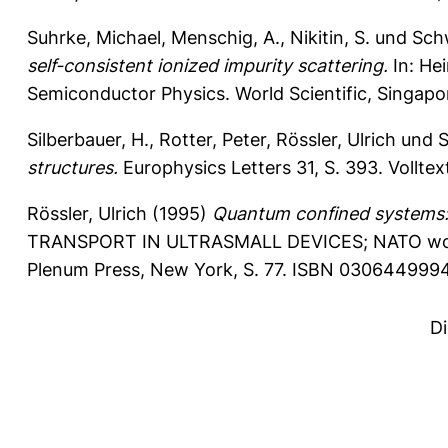
Suhrke, Michael
,
Menschig, A.
,
Nikitin, S.
und
Schw
self-consistent ionized impurity scattering.
In:
Hei
Semiconductor Physics. World Scientific, Singapor
Silberbauer, H.
,
Rotter, Peter
,
Rössler, Ulrich
und
S
structures.
Europhysics Letters 31, S. 393.
Volltex
Rössler, Ulrich
(1995)
Quantum confined systems: 
TRANSPORT IN ULTRASMALL DEVICES; NATO worksh
Plenum Press, New York, S. 77. ISBN 0306449994.
D