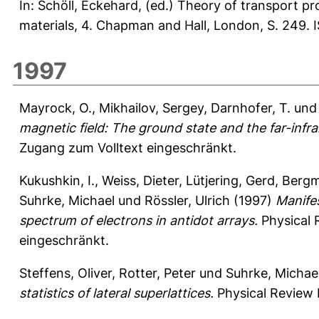
In:
Schöll, Eckehard
, (ed.) Theory of transport p
materials, 4. Chapman and Hall, London, S. 249. 
1997
Mayrock, O.
,
Mikhailov, Sergey
,
Darnhofer, T.
un
magnetic field: The ground state and the far-infr
Zugang zum Volltext eingeschränkt.
Kukushkin, I.
,
Weiss, Dieter
,
Lütjering, Gerd
,
Berg
Suhrke, Michael
und
Rössler, Ulrich
(1997)
Manife
spectrum of electrons in antidot arrays.
Physical 
eingeschränkt.
Steffens, Oliver
,
Rotter, Peter
und
Suhrke, Michae
statistics of lateral superlattices.
Physical Review 