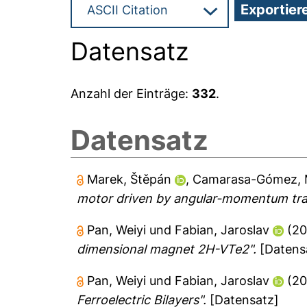
Datensatz
Anzahl der Einträge:
332
.
Datensatz
Marek, Štěpán
,
Camarasa-Gómez, 
motor driven by angular-momentum transf
Pan, Weiyi
und
Fabian, Jaroslav
(2
dimensional magnet 2H-VTe2".
[Datens
Pan, Weiyi
und
Fabian, Jaroslav
(2
Ferroelectric Bilayers".
[Datensatz]