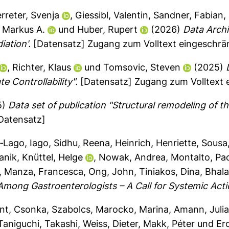
rreter, Svenja
,
Giessibl, Valentin
,
Sandner, Fabian
,
 Markus A.
und
Huber, Rupert
(2026)
Data Archi
ation'.
[Datensatz] Zugang zum Volltext eingeschrä
,
Richter, Klaus
und
Tomsovic, Steven
(2025)
e Controllability".
[Datensatz] Zugang zum Volltext 
5)
Data set of publication "Structural remodeling of t
Datensatz]
‐Lago, Iago
,
Sidhu, Reena
,
Heinrich, Henriette
,
Sousa,
anik
,
Knüttel, Helge
,
Nowak, Andrea
,
Montalto, Pa
,
Manza, Francesca
,
Ong, John
,
Tiniakos, Dina
,
Bhala
Among Gastroenterologists – A Call for Systemic Acti
int
,
Csonka, Szabolcs
,
Marocko, Marina
,
Amann, Juli
Taniguchi, Takashi
,
Weiss, Dieter
,
Makk, Péter
und
Er