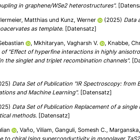
oupling in graphene/WSe2 heterostructures".
[Datens
llermeier, Matthias
und
Kunz, Werner
(2025)
Data 
 coacervates as template.
[Datensatz]
Sebastian
,
Mkhitaryan, Vagharsh V.
,
Knabbe, Chr
of "Effect of hyperfine interactions in highly anisotr
 the singlet and triplet recombination channels".
[Da
025)
Data Set of Publication "IR Spectroscopy: from 
lations and Machine Learning".
[Datensatz]
025)
Data Set of Publication Replacement of a single
tical methods.
[Datensatz]
ulian
,
Vaňo, Viliam
,
Ganguli, Somesh C.
,
Marganska
te to chiral Ising superconductivity in monolayer TaS