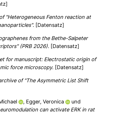
tz]
 of "Heterogeneous Fenton reaction at
nanoparticles".
[Datensatz]
anographenes from the Bethe-Salpeter
riptors" (PRB 2026).
[Datensatz]
t for manuscript: Electrostatic origin of
omic force microscopy.
[Datensatz]
archive of "The Asymmetric List Shift
Michael
,
Egger, Veronica
und
neuromodulation can activate ERK in rat