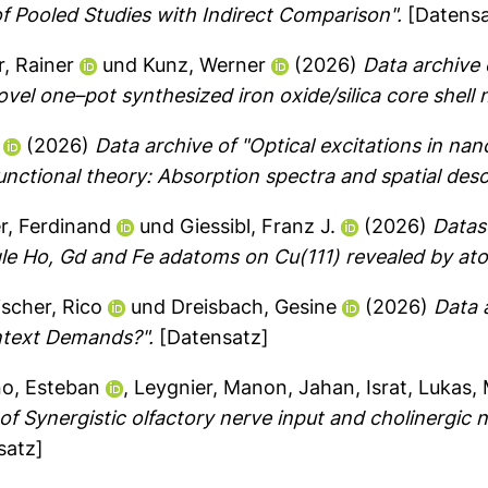
 Pooled Studies with Indirect Comparison".
[Datensa
r, Rainer
und
Kunz, Werner
(2026)
Data archive
vel one–pot synthesized iron oxide/silica core shell 
(2026)
Data archive of "Optical excitations in n
nctional theory: Absorption spectra and spatial desc
r, Ferdinand
und
Giessibl, Franz J.
(2026)
Datase
le Ho, Gd and Fe adatoms on Cu(111) revealed by at
ischer, Rico
und
Dreisbach, Gesine
(2026)
Data 
ntext Demands?".
[Datensatz]
no, Esteban
,
Leygnier, Manon
,
Jahan, Israt
,
Lukas, 
of Synergistic olfactory nerve input and cholinergic 
satz]