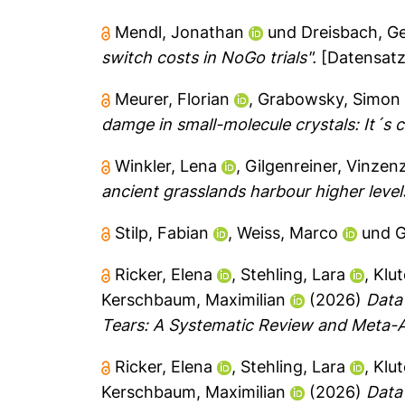
Mendl, Jonathan
und
Dreisbach, G
switch costs in NoGo trials".
[Datensatz
Meurer, Florian
,
Grabowsky, Simon
damge in small-molecule crystals: It´s 
Winkler, Lena
,
Gilgenreiner, Vinzen
ancient grasslands harbour higher levels
Stilp, Fabian
,
Weiss, Marco
und
G
Ricker, Elena
,
Stehling, Lara
,
Klut
Kerschbaum, Maximilian
(2026)
Data
Tears: A Systematic Review and Meta-A
Ricker, Elena
,
Stehling, Lara
,
Klut
Kerschbaum, Maximilian
(2026)
Data 