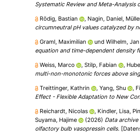
Systematic Review and Meta-Analysis of
Rödig, Bastian
,
Nagin, Daniel
,
Mülle
circumneutral pH values catalyzed by no
Graml, Maximilian
und
Wilhelm, Jan
equation and time-dependent density fu
Weiss, Marco
,
Stilp, Fabian
,
Hube
multi-non-monotonic forces above sing
Treittinger, Kathrin
,
Yang, Shu
,
F
Effect - Flexible Adaptation to New Co
Reichardt, Nicolas
,
Kindler, Lisa
,
Pi
Suyama, Hajime
(2026)
Data archive 
olfactory bulb vasopressin cells.
[Daten