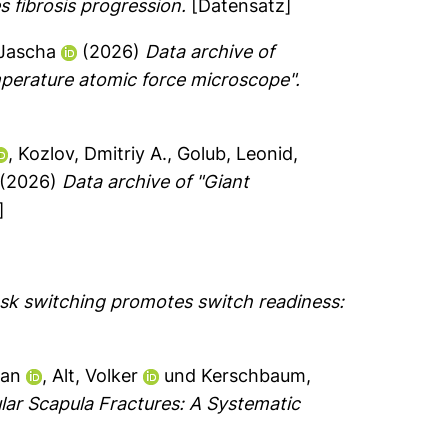
s fibrosis progression.
[Datensatz]
Jascha
(2026)
Data archive of
mperature atomic force microscope".
,
Kozlov, Dmitriy A.
,
Golub, Leonid
,
(2026)
Data archive of "Giant
]
ask switching promotes switch readiness:
ian
,
Alt, Volker
und
Kerschbaum,
ular Scapula Fractures: A Systematic