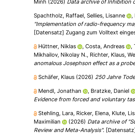
Minh
(2026)
Data archive of Inhibition 
Spachtholz, Raffael
,
Sellies, Lisanne
,
"Implementation of radio-frequency mag
[Datensatz] Zugang zum Volltext einge
Hüttner, Niklas
,
Costa, Andreas
,
Mikhailov, Nikolay N.
,
Richter, Klaus
,
We
anomalous Josephson effect as a probe o
Schäfer, Klaus
(2026)
250 Jahre Todes
Mendl, Jonathan
,
Bratzke, Daniel
Evidence from forced and voluntary tas
Stehling, Lara
,
Ricker, Elena
,
Klute, Li
Maximilian
(2026)
Data archive of "S
Review and Meta-Analysis".
[Datensatz