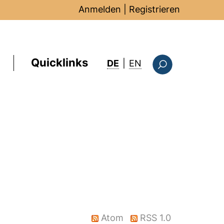
Anmelden
|
Registrieren
Quicklinks
: this page in Englis
DE
|
EN
Suchformular
Atom
RSS 1.0