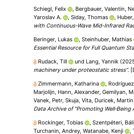
Schiegl, Felix
,
Bergbauer, Valentin
,
Ne
Yaroslav A.
,
Siday, Thomas
,
Huber,
with Continuous-Wave Mid-Infrared Radi
Beringer, Lukas
,
Steinhuber, Mathias
Essential Resource for Full Quantum Stat
Rudack, Till
und
Lang, Yannik
(202
machinery under proteostatic stress".
[
Zimmermann, Katharina
,
Rodríguez
Marjolijn
,
Hann, Alexander
,
Gemilyan, M
Vanek, Petr
,
Skuja, Vita
,
Duricek, Martin
Data Archive of "Promoting Well‐Being 
Rockinger, Tobias
,
Szentpéteri, Bál
Turchanin, Andrey
,
Watanabe, Kenji
,