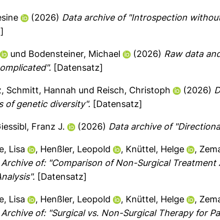
esine
(2026)
Data archive of "Introspection withou
]
und
Bodensteiner, Michael
(2026)
Raw data and 
complicated".
[Datensatz]
z
,
Schmitt, Hannah
und
Reisch, Christoph
(2026)
D
 of genetic diversity".
[Datensatz]
iessibl, Franz J.
(2026)
Data archive of "Direction
e, Lisa
,
Henßler, Leopold
,
Knüttel, Helge
,
Zema
 Archive of: "Comparison of Non-Surgical Treatment A
nalysis".
[Datensatz]
e, Lisa
,
Henßler, Leopold
,
Knüttel, Helge
,
Zema
Archive of: "Surgical vs. Non-Surgical Therapy for Par