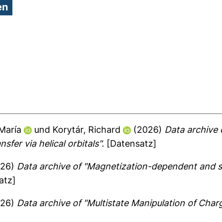
María
und
Korytár, Richard
(2026)
Data archive o
er via helical orbitals".
[Datensatz]
026)
Data archive of "Magnetization-dependent and st
atz]
026)
Data archive of "Multistate Manipulation of Cha