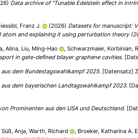
026)
Data archive of "Tunable Edelstein effect in intri
iessibl, Franz J.
(2026)
Datasets for manuscript: Vi
2D atom and explaining it using perturbation theory (2
, Alina
,
Liu, Ming-Hao
,
Schwarzmaier, Korbinian
,
R
sport in gate-defined bilayer graphene cavities.
[Date
e aus dem Bundestagswahlkampf 2025.
[Datensatz] Z
e aus dem bayerischen Landtagswahlkampf 2023.
[Da
 von Prominenten aus den USA und Deutschland.
[Dat
,
Süß, Anja
,
Warth, Richard
,
Broeker, Katharina A. E