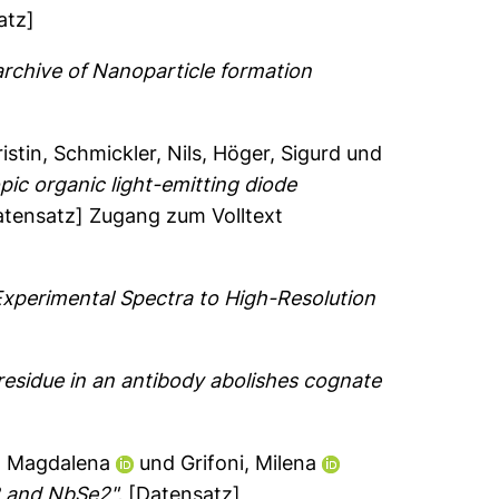
atz]
archive of Nanoparticle formation
istin
,
Schmickler, Nils
,
Höger, Sigurd
und
opic organic light-emitting diode
tensatz] Zugang zum Volltext
Experimental Spectra to High-Resolution
 residue in an antibody abolishes cognate
, Magdalena
und
Grifoni, Milena
2 and NbSe2".
[Datensatz]