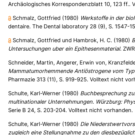
Archäologisches Korrespondenzblatt 10, 123 ff..
V
Schmalz, Gottfried
(1980)
Werkstoffe in der bi
dentaire. The Dental laboratory 28 (9), S. 1547-15
Schmalz, Gottfried
und
Hambrok, H. C.
(1980)
B
Untersuchungen uber ein Epithesenmaterial.
ZWR -
Schneider, Martin
,
Angerer, Erwin von
,
Kranzfelde
Mammatumorhemmende Antiöstrogene vom Typ des 
Pharmazie 313 (11), S. 919-925.
Volltext nicht vo
Schulte, Karl-Werner
(1980)
Buchbesprechung zu: 
multinationaler Unternehmungen. Würzburg: Physi
Serie B 24, S. 203-204.
Volltext nicht vorhanden.
Schulte, Karl-Werner
(1980)
Die Niederstwertvorsc
zugleich eine Stellungnahme zu den diesbezügli