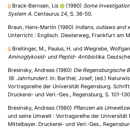
Brack-Bernsen, Lis
(1980)
Some Investigatio
System A.
Centaurus 24, S. 36-50.
Braun, Hans-Martin
(1980)
Indians, outlaws and 
Unterricht : Englisch. Diesterweg, Frankfurt am M
Breitinger, M.
,
Paulus, H.
und
Wiegrebe, Wolfga
Aminoglykosid- und Peptid- Antibiotika.
Deutsche 
Bresinsky, Andreas
(1980)
Die Regensburgische Bo
18. Jahrhundert.
In:
Barthel, Josef
, (ed.) Naturwi
Vortragsreihe der Universität Regensburg.
Schrif
Druckerei- und Verl.-Ges., Regensburg, S. 101-13
Bresinsky, Andreas
(1980)
Pflanzen als Umweltze
und seine Umwelt : Vortragsreihe der Universitä
Mittelbayer. Druckerei- und Verl.-Ges., Regensbur