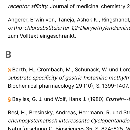
receptor affinity.
Journal of medicinal chemistry 2
Angerer, Erwin von
,
Taneja, Ashok K.
,
Ringshandl,
ortho-chlorsubstituierter 1,2-Diarylethylendiamin
zum Volltext eingeschränkt.
B
Barth, H.
,
Crombach, M.
,
Schunack, W.
und
Lore
substrate specificity of gastric histamine methyl
Biochemical pharmacology 29 (10), S. 1399-1407.
Bayliss, G. J.
und
Wolf, Hans J.
(1980)
Epstein--B
Besl, H.
,
Bresinsky, Andreas
,
Herrmann, R.
und
St
chemosystematisch interessante Cyclopentandione
Naturforschung C, Biosciences 35, S. 824-825.
V