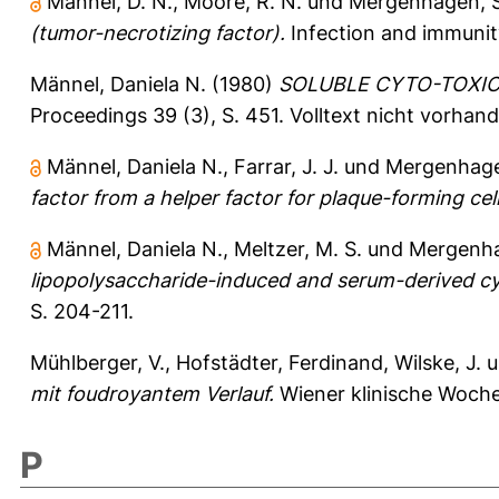
Männel, D. N.
,
Moore, R. N.
und
Mergenhagen, S
(tumor-necrotizing factor).
Infection and immunit
Männel, Daniela N.
(1980)
SOLUBLE CYTO-TOXI
Proceedings 39 (3), S. 451.
Volltext nicht vorhan
Männel, Daniela N.
,
Farrar, J. J.
und
Mergenhagen
factor from a helper factor for plaque-forming cell
Männel, Daniela N.
,
Meltzer, M. S.
und
Mergenha
lipopolysaccharide-induced and serum-derived cyt
S. 204-211.
Mühlberger, V.
,
Hofstädter, Ferdinand
,
Wilske, J.
u
mit foudroyantem Verlauf.
Wiener klinische Woche
P