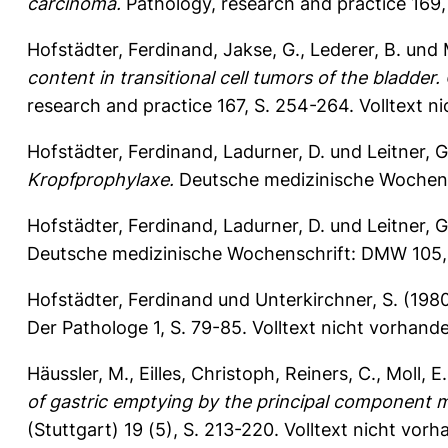
carcinoma.
Pathology, research and practice 169
Hofstädter, Ferdinand
,
Jakse, G.
,
Lederer, B.
und
content in transitional cell tumors of the bladder.
research and practice 167, S. 254-264.
Volltext n
Hofstädter, Ferdinand
,
Ladurner, D.
und
Leitner, G
Kropfprophylaxe.
Deutsche medizinische Wochens
Hofstädter, Ferdinand
,
Ladurner, D.
und
Leitner, G
Deutsche medizinische Wochenschrift: DMW 105,
Hofstädter, Ferdinand
und
Unterkirchner, S.
(198
Der Pathologe 1, S. 79-85.
Volltext nicht vorhand
Häussler, M.
,
Eilles, Christoph
,
Reiners, C.
,
Moll, E.
of gastric emptying by the principal component m
(Stuttgart) 19 (5), S. 213-220.
Volltext nicht vorh