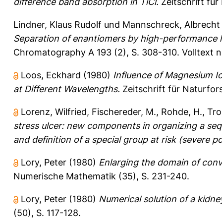
difference band absorption in TlCl.
Zeitschrift für
Lindner, Klaus Rudolf
und
Mannschreck, Albrecht
Separation of enantiomers by high-performance li
Chromatography A 193 (2), S. 308-310.
Volltext 
Loos, Eckhard
(1980)
Influence of Magnesium Io
at Different Wavelengths.
Zeitschrift für Naturfo
Lorenz, Wilfried
,
Fischereder, M.
,
Rohde, H.
,
Tro
stress ulcer: new components in organizing a sequen
and definition of a special group at risk (severe p
Lory, Peter
(1980)
Enlarging the domain of con
Numerische Mathematik (35), S. 231-240.
Lory, Peter
(1980)
Numerical solution of a kidne
(50), S. 117-128.