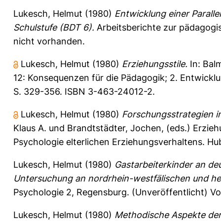
Lukesch, Helmut
(1980)
Entwicklung einer Paralle
Schulstufe (BDT 6).
Arbeitsberichte zur pädagogis
nicht vorhanden.
Lukesch, Helmut
(1980)
Erziehungsstile.
In:
Balm
12: Konsequenzen für die Pädagogik; 2. Entwicklu
S. 329-356. ISBN 3-463-24012-2.
Lukesch, Helmut
(1980)
Forschungsstrategien i
Klaus A.
und
Brandtstädter, Jochen
, (eds.) Erzi
Psychologie elterlichen Erziehungsverhaltens. Hu
Lukesch, Helmut
(1980)
Gastarbeiterkinder an de
Untersuchung an nordrhein-westfälischen und he
Psychologie 2, Regensburg. (Unveröffentlicht) Vo
Lukesch, Helmut
(1980)
Methodische Aspekte der 