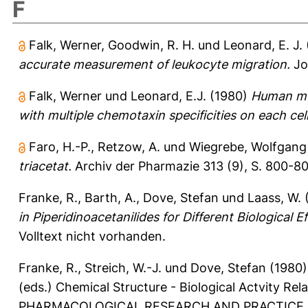
F
Falk, Werner
,
Goodwin, R. H.
und
Leonard, E. J.
accurate measurement of leukocyte migration.
Jo
Falk, Werner
und
Leonard, E.J.
(1980)
Human mon
with multiple chemotaxin specificities on each cell
Faro, H.-P.
,
Retzow, A.
und
Wiegrebe, Wolfgang
triacetat.
Archiv der Pharmazie 313 (9), S. 800-80
Franke, R.
,
Barth, A.
,
Dove, Stefan
und
Laass, W.
in Piperidinoacetanilides for Different Biological 
Volltext nicht vorhanden.
Franke, R.
,
Streich, W.-J.
und
Dove, Stefan
(1980
(eds.) Chemical Structure - Biological Actvity R
PHARMACOLOGICAL RESEARCH AND PRACTICE 