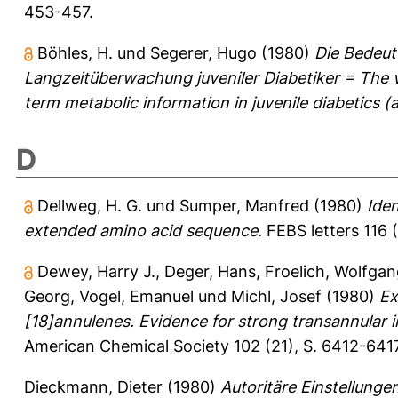
453-457.
Böhles, H.
und
Segerer, Hugo
(1980)
Die Bedeut
Langzeitüberwachung juveniler Diabetiker = The v
term metabolic information in juvenile diabetics (a
D
Dellweg, H. G.
und
Sumper, Manfred
(1980)
Iden
extended amino acid sequence.
FEBS letters 116 (
Dewey, Harry J.
,
Deger, Hans
,
Froelich, Wolfga
Georg
,
Vogel, Emanuel
und
Michl, Josef
(1980)
Ex
[18]annulenes. Evidence for strong transannular i
American Chemical Society 102 (21), S. 6412-6417
Dieckmann, Dieter
(1980)
Autoritäre Einstellunge