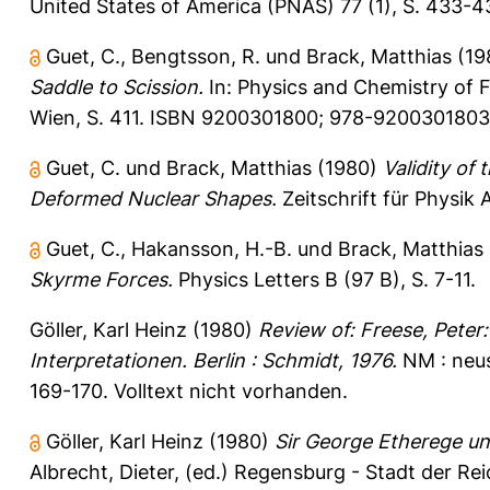
United States of America (PNAS) 77 (1), S. 433-4
Guet, C.
,
Bengtsson, R.
und
Brack, Matthias
(19
Saddle to Scission.
In: Physics and Chemistry of F
Wien, S. 411. ISBN 9200301800; 978-9200301803
Guet, C.
und
Brack, Matthias
(1980)
Validity of
Deformed Nuclear Shapes.
Zeitschrift für Physik 
Guet, C.
,
Hakansson, H.-B.
und
Brack, Matthias
Skyrme Forces.
Physics Letters B (97 B), S. 7-11.
Göller, Karl Heinz
(1980)
Review of: Freese, Peter
Interpretationen. Berlin : Schmidt, 1976.
NM : neus
169-170.
Volltext nicht vorhanden.
Göller, Karl Heinz
(1980)
Sir George Etherege u
Albrecht, Dieter
, (ed.) Regensburg - Stadt der Re