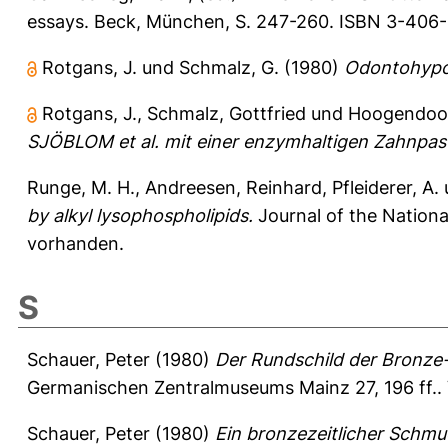
essays. Beck, München, S. 247-260. ISBN 3-406-
Rotgans, J.
und
Schmalz, G.
(1980)
Odontohypo
Rotgans, J.
,
Schmalz, Gottfried
und
Hoogendoor
SJÖBLOM et al. mit einer enzymhaltigen Zahnpas
Runge, M. H.
,
Andreesen, Reinhard
,
Pfleiderer, A.
by alkyl lysophospholipids.
Journal of the National
vorhanden.
S
Schauer, Peter
(1980)
Der Rundschild der Bronze-
Germanischen Zentralmuseums Mainz 27, 196 ff..
Schauer, Peter
(1980)
Ein bronzezeitlicher Schm