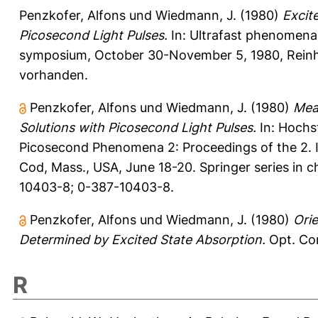
Penzkofer, Alfons
und
Wiedmann, J.
(1980)
Excit
Picosecond Light Pulses.
In: Ultrafast phenomena 
symposium, October 30-November 5, 1980, Reinhard
vorhanden.
Penzkofer, Alfons
und
Wiedmann, J.
(1980)
Mea
Solutions with Picosecond Light Pulses.
In:
Hochst
Picosecond Phenomena 2: Proceedings of the 2.
Cod, Mass., USA, June 18-20. Springer series in ch
10403-8; 0-387-10403-8.
Penzkofer, Alfons
und
Wiedmann, J.
(1980)
Ori
Determined by Excited State Absorption.
Opt. Com
R