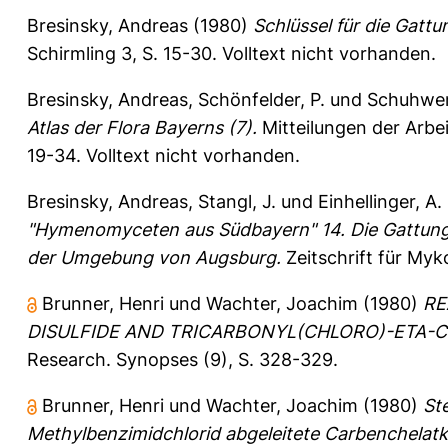
Bresinsky, Andreas
(1980)
Schlüssel für die Gattu
Schirmling 3, S. 15-30.
Volltext nicht vorhanden.
Bresinsky, Andreas
,
Schönfelder, P.
und
Schuhwer
Atlas der Flora Bayerns (7).
Mitteilungen der Arbei
19-34.
Volltext nicht vorhanden.
Bresinsky, Andreas
,
Stangl, J.
und
Einhellinger, A.
"Hymenomyceten aus Südbayern" 14. Die Gattung "
der Umgebung von Augsburg.
Zeitschrift für Myk
Brunner, Henri
und
Wachter, Joachim
(1980)
RE
DISULFIDE AND TRICARBONYL(CHLORO)-ETA
Research. Synopses (9), S. 328-329.
Brunner, Henri
und
Wachter, Joachim
(1980)
St
Methylbenzimidchlorid abgeleitete Carbenchelat