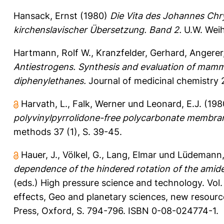
Hansack, Ernst
(1980)
Die Vita des Johannes Chr
kirchenslavischer Übersetzung. Band 2.
U.W. Weih
Hartmann, Rolf W.
,
Kranzfelder, Gerhard
,
Angerer
Antiestrogens. Synthesis and evaluation of mammary
diphenylethanes.
Journal of medicinal chemistry 2
Harvath, L.
,
Falk, Werner
und
Leonard, E.J.
(198
polyvinylpyrrolidone-free polycarbonate membrane
methods 37 (1), S. 39-45.
Hauer, J.
,
Völkel, G.
,
Lang, Elmar
und
Lüdemann,
dependence of the hindered rotation of the amide
(eds.) High pressure science and technology. Vol.
effects, Geo and planetary sciences, new resour
Press, Oxford, S. 794-796. ISBN 0-08-024774-1.