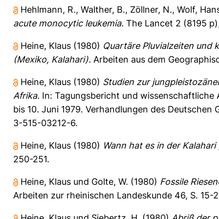
Hehlmann, R.
,
Walther, B.
,
Zöllner, N.
,
Wolf, Hans
acute monocytic leukemia.
The Lancet 2 (8195 p)
Heine, Klaus
(1980)
Quartäre Pluvialzeiten und
(Mexiko, Kalahari).
Arbeiten aus dem Geographische
Heine, Klaus
(1980)
Studien zur jungpleistozäne
Afrika.
In: Tagungsbericht und wissenschaftliche
bis 10. Juni 1979. Verhandlungen des Deutschen 
3-515-03212-6.
Heine, Klaus
(1980)
Wann hat es in der Kalahari
250-251.
Heine, Klaus
und
Golte, W.
(1980)
Fossile Riesen
Arbeiten zur rheinischen Landeskunde 46, S. 15-2
Heine, Klaus
und
Siebertz, H.
(1980)
Abriß der 