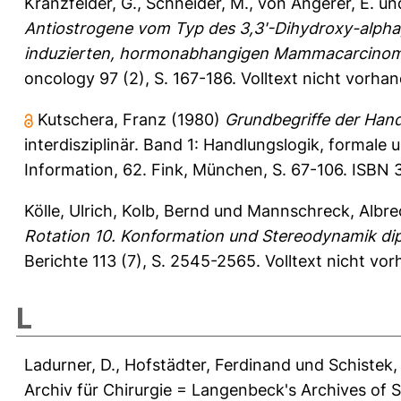
Kranzfelder, G.
,
Schneider, M.
,
von Angerer, E.
un
Antiostrogene vom Typ des 3,3'-Dihydroxy-alpha,
induzierten, hormonabhangigen Mammacarcinom
oncology 97 (2), S. 167-186.
Volltext nicht vorha
Kutschera, Franz
(1980)
Grundbegriffe der Hand
interdisziplinär. Band 1: Handlungslogik, formale
Information, 62. Fink, München, S. 67-106. ISBN
Kölle, Ulrich
,
Kolb, Bernd
und
Mannschreck, Albre
Rotation 10. Konformation und Stereodynamik di
Berichte 113 (7), S. 2545-2565.
Volltext nicht vo
L
Ladurner, D.
,
Hofstädter, Ferdinand
und
Schistek,
Archiv für Chirurgie = Langenbeck's Archives of 