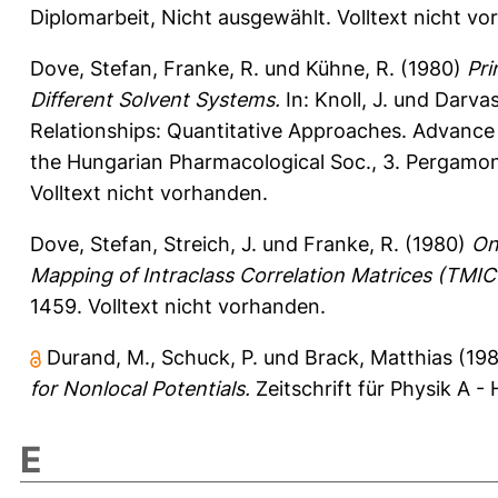
Diplomarbeit, Nicht ausgewählt. Volltext nicht v
Dove, Stefan
,
Franke, R.
und
Kühne, R.
(1980)
Pri
Different Solvent Systems.
In:
Knoll, J.
und
Darvas
Relationships: Quantitative Approaches. Advance 
the Hungarian Pharmacological Soc., 3. Pergam
Volltext nicht vorhanden.
Dove, Stefan
,
Streich, J.
und
Franke, R.
(1980)
On
Mapping of Intraclass Correlation Matrices (TMI
1459.
Volltext nicht vorhanden.
Durand, M.
,
Schuck, P.
und
Brack, Matthias
(19
for Nonlocal Potentials.
Zeitschrift für Physik A -
E