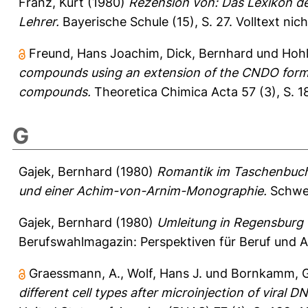
Franz, Kurt
(1980)
Rezension von: Das Lexikon de
Lehrer.
Bayerische Schule (15), S. 27.
Volltext nic
Freund, Hans Joachim
,
Dick, Bernhard
und
Hohl
compounds using an extension of the CNDO formali
compounds.
Theoretica Chimica Acta 57 (3), S. 1
G
Gajek, Bernhard
(1980)
Romantik im Taschenbuch:
und einer Achim-von-Arnim-Monographie.
Schwei
Gajek, Bernhard
(1980)
Umleitung in Regensburg 
Berufswahlmagazin: Perspektiven für Beruf und A
Graessmann, A.
,
Wolf, Hans J.
und
Bornkamm, G
different cell types after microinjection of viral D