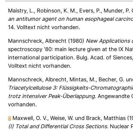
Maistry, L.
,
Robinson, K. M.
,
Evers, P.
,
Munder, P. 
an antitumor agent on human esophageal carcinoma
14.
Volltext nicht vorhanden.
Mannschreck, Albrecht
(1980)
New Applications 
spectroscopy '80: main lecture given at the IX N
international participation. Bulg. Acad. of Sienc
Volltext nicht vorhanden.
Mannschreck, Albrecht
,
Mintas, M.
,
Becher, G.
un
Triacetylcellulose 3: Flüssigkeits-Chromatograp
trotz intensiver Peak-Überlappung.
Angewandte Ch
vorhanden.
Maxwell, O. V.
,
Weise, W.
und
Brack, Matthias
(1
(I) Total and Differential Cross Sections.
Nuclear P