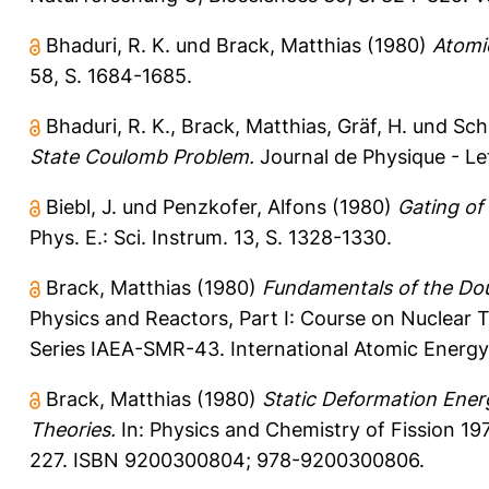
Bhaduri, R. K.
und
Brack, Matthias
(1980)
Atomi
58, S. 1684-1685.
Bhaduri, R. K.
,
Brack, Matthias
,
Gräf, H.
und
Sch
State Coulomb Problem.
Journal de Physique - Let
Biebl, J.
und
Penzkofer, Alfons
(1980)
Gating of
Phys. E.: Sci. Instrum. 13, S. 1328-1330.
Brack, Matthias
(1980)
Fundamentals of the Dou
Physics and Reactors, Part I: Course on Nuclear T
Series IAEA-SMR-43. International Atomic Energy
Brack, Matthias
(1980)
Static Deformation Energ
Theories.
In: Physics and Chemistry of Fission 19
227. ISBN 9200300804; 978-9200300806.