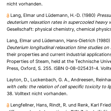
nicht vorhanden.
Lang, Elmar
und
Lüdemann, H.-D.
(1980)
Pressu
deuterium relaxation rates in supercooled heavy
Gesellschaft: physical chemistry, chemical physic
Lang, Elmar
und
Lüdemann, Hans-Dietrich
(1980
Deuterium longitudinal relaxation time studies on
their properties and current industrial applicatio
Properties of Steam, held at the Technische Uni
Press, Oxford, S. 255. ISBN 0-08-025431-4. Vollt
Layton, D.
,
Luckenbach, G. A.
,
Andreesen, Reinha
with cells: the relation of cell specific toxicity to 
38.
Volltext nicht vorhanden.
Lengfellner, Hans
,
Rindt, R.
und
Renk, Karl Fried