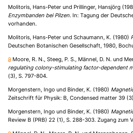
Molitoris, Hans-Peter
und
Prillinger, Hansjörg
(19
Enzymbanden bei Pilzen.
In: Tagung der Deutsche
vorhanden.
Molitoris, Hans-Peter
und
Schaumann, K.
(1980)
Deutschen Botanischen Gesellschaft, 1980, Bochu
Moore, R. N.
,
Steeg, P. S.
,
Männel, D. N.
und
Mer
regulating colony-stimulating factor-dependent ma
(3), S. 797-804.
Morgenstern, Ingo
und
Binder, K.
(1980)
Magnetic
Zeitschrift für Physik: B, Condensed matter 39 (3
Morgenstern, Ingo
und
Binder, K.
(1980)
Magnetic
Review B (PRB) 22 (1), S. 288-303.
Zugang zum Vo