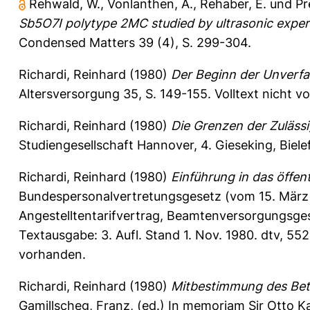
Rehwald, W.
,
Vonlanthen, A.
,
Rehaber, E.
und
Pr
Sb5O7I polytype 2MC studied by ultrasonic experi
Condensed Matters 39 (4), S. 299-304.
Richardi, Reinhard
(1980)
Der Beginn der Unverfal
Altersversorgung 35, S. 149-155.
Volltext nicht v
Richardi, Reinhard
(1980)
Die Grenzen der Zulässi
Studiengesellschaft Hannover, 4. Gieseking, Bielef
Richardi, Reinhard
(1980)
Einführung in das öffent
Bundespersonalvertretungsgesetz (vom 15. März
Angestelltentarifvertrag, Beamtenversorgungsges
Textausgabe: 3. Aufl. Stand 1. Nov. 1980. dtv, 55
vorhanden.
Richardi, Reinhard
(1980)
Mitbestimmung des Betri
Gamillscheg, Franz
, (ed.) In memoriam Sir Otto Ka