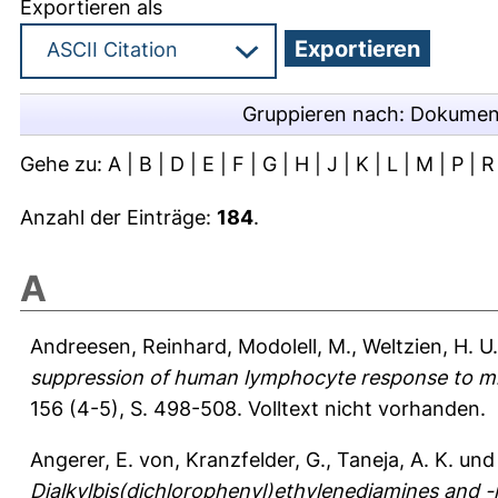
Exportieren als
Gruppieren nach:
Dokumen
Gehe zu:
A
|
B
|
D
|
E
|
F
|
G
|
H
|
J
|
K
|
L
|
M
|
P
|
R
Anzahl der Einträge:
184
.
A
Andreesen, Reinhard
,
Modolell, M.
,
Weltzien, H. U.
suppression of human lymphocyte response to mito
156 (4-5), S. 498-508.
Volltext nicht vorhanden.
Angerer, E. von
,
Kranzfelder, G.
,
Taneja, A. K.
un
Dialkylbis(dichlorophenyl)ethylenediamines and -i