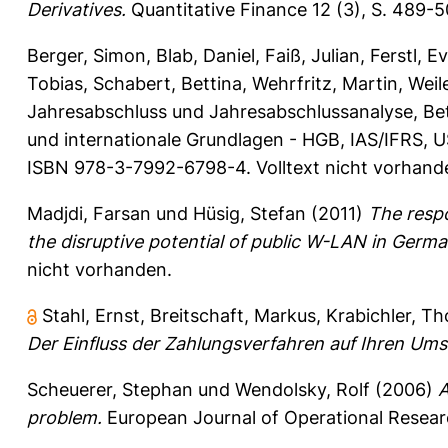
Derivatives.
Quantitative Finance 12 (3), S. 489-
Berger, Simon
,
Blab, Daniel
,
Faiß, Julian
,
Ferstl, E
Tobias
,
Schabert, Bettina
,
Wehrfritz, Martin
,
Weil
Jahresabschluss und Jahresabschlussanalyse, Betr
und internationale Grundlagen - HGB, IAS/IFRS, US
ISBN 978-3-7992-6798-4. Volltext nicht vorhand
Madjdi, Farsan
und
Hüsig, Stefan
(2011)
The resp
the disruptive potential of public W-LAN in Germa
nicht vorhanden.
Stahl, Ernst
,
Breitschaft, Markus
,
Krabichler, T
Der Einfluss der Zahlungsverfahren auf Ihren Ums
Scheuerer, Stephan
und
Wendolsky, Rolf
(2006)
A
problem.
European Journal of Operational Resear