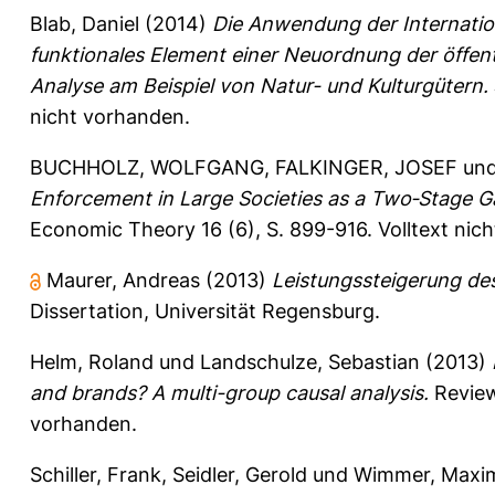
Blab, Daniel
(2014)
Die Anwendung der Internation
funktionales Element einer Neuordnung der öffen
Analyse am Beispiel von Natur- und Kulturgütern.
nicht vorhanden.
BUCHHOLZ, WOLFGANG
,
FALKINGER, JOSEF
un
Enforcement in Large Societies as a Two‐Stage G
Economic Theory 16 (6), S. 899-916.
Volltext nic
Maurer, Andreas
(2013)
Leistungssteigerung d
Dissertation, Universität Regensburg.
Helm, Roland
und
Landschulze, Sebastian
(2013)
and brands? A multi-group causal analysis.
Review
vorhanden.
Schiller, Frank
,
Seidler, Gerold
und
Wimmer, Maxim