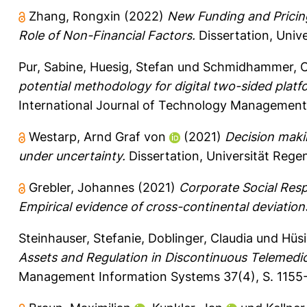
Zhang, Rongxin
(2022)
New Funding and Pricin
Role of Non-Financial Factors.
Dissertation, Univ
Pur, Sabine
,
Huesig, Stefan
und
Schmidhammer, C
potential methodology for digital two-sided platf
International Journal of Technology Management 
Westarp, Arnd Graf von
(2021)
Decision maki
under uncertainty.
Dissertation, Universität Rege
Grebler, Johannes
(2021)
Corporate Social Resp
Empirical evidence of cross-continental deviation
Steinhauser, Stefanie
,
Doblinger, Claudia
und
Hüsi
Assets and Regulation in Discontinuous Telemedic
Management Information Systems 37(4), S. 1155