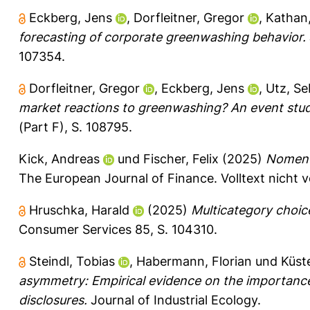
Eckberg, Jens
,
Dorfleitner, Gregor
,
Kathan,
forecasting of corporate greenwashing behavior.
107354.
Dorfleitner, Gregor
,
Eckberg, Jens
,
Utz, Se
market reactions to greenwashing? An event stu
(Part F), S. 108795.
Kick, Andreas
und
Fischer, Felix
(2025)
Nomen e
The European Journal of Finance.
Volltext nicht 
Hruschka, Harald
(2025)
Multicategory choic
Consumer Services 85, S. 104310.
Steindl, Tobias
,
Habermann, Florian
und
Küst
asymmetry: Empirical evidence on the importance
disclosures.
Journal of Industrial Ecology.