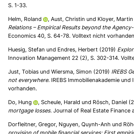
S. 1-33.
Helm, Roland
,
Aust, Christin
und
Kloyer, Martin
Relations – Empirical Results beyond the Agency
Economics 40, S. 64-78.
Volltext nicht vorhanden
Huesig, Stefan
und
Endres, Herbert
(2019)
Explor
Innovation Management 22 (2), S. 302-314.
Vollt
Just, Tobias
und
Wiersma, Simon
(2019)
IREBS Ger
not everywhere.
IREBS Immobilienakademie und IREB
vorhanden.
Do, Hung
,
Scheule, Harald
und
Rösch, Daniel
(2
mortgage losses.
Journal of Real Estate Finance
Dorfleitner, Gregor
,
Nguyen, Quynh-Anh
und
Röh
provision of mobile financial services: First empiri