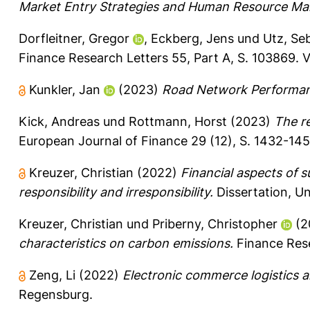
Market Entry Strategies and Human Resource M
Dorfleitner, Gregor
,
Eckberg, Jens
und
Utz, Se
Finance Research Letters 55, Part A, S. 103869.
V
Kunkler, Jan
(2023)
Road Network Performa
Kick, Andreas
und
Rottmann, Horst
(2023)
The r
European Journal of Finance 29 (12), S. 1432-14
Kreuzer, Christian
(2022)
Financial aspects of s
responsibility and irresponsibility.
Dissertation, Un
Kreuzer, Christian
und
Priberny, Christopher
(2
characteristics on carbon emissions.
Finance Rese
Zeng, Li
(2022)
Electronic commerce logistics 
Regensburg.