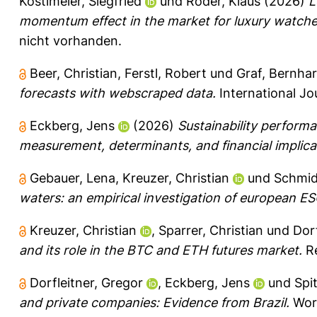
Köstlmeier, Siegfried
und
Röder, Klaus
(2026)
L
momentum effect in the market for luxury watche
nicht vorhanden.
Beer, Christian
,
Ferstl, Robert
und
Graf, Bernha
forecasts with webscraped data.
International Jo
Eckberg, Jens
(2026)
Sustainability perform
measurement, determinants, and financial implica
Gebauer, Lena
,
Kreuzer, Christian
und
Schmid
waters: an empirical investigation of european E
Kreuzer, Christian
,
Sparrer, Christian
und
Dorf
and its role in the BTC and ETH futures market.
Re
Dorfleitner, Gregor
,
Eckberg, Jens
und
Spi
and private companies: Evidence from Brazil.
Work