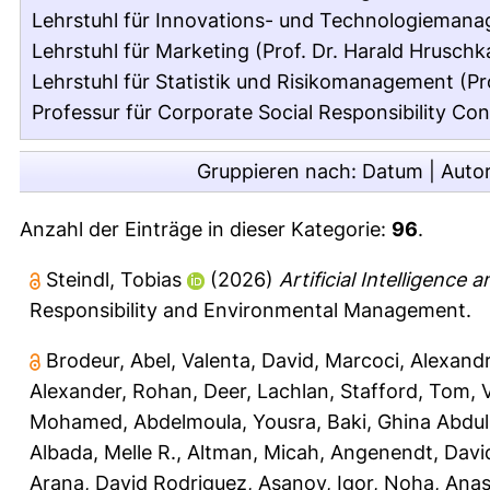
Lehrstuhl für Innovations- und Technologiemanag
Lehrstuhl für Marketing (Prof. Dr. Harald Hruschk
Lehrstuhl für Statistik und Risikomanagement (Pr
Professur für Corporate Social Responsibility Con
Gruppieren nach:
Datum
|
Auto
Anzahl der Einträge in dieser Kategorie:
96
.
Steindl, Tobias
(2026)
Artificial Intelligence 
Responsibility and Environmental Management.
Brodeur, Abel
,
Valenta, David
,
Marcoci, Alexand
Alexander, Rohan
,
Deer, Lachlan
,
Stafford, Tom
,
Mohamed
,
Abdelmoula, Yousra
,
Baki, Ghina Abdul
Albada, Melle R.
,
Altman, Micah
,
Angenendt, Davi
Arana, David Rodriguez
,
Asanov, Igor
,
Noha, Anas