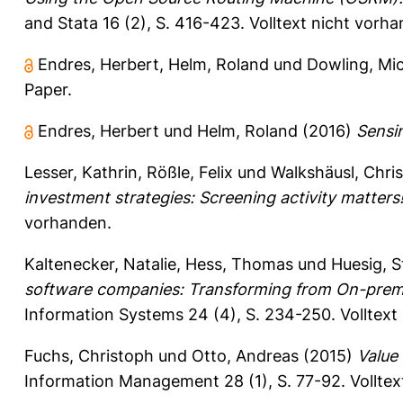
and Stata 16 (2), S. 416-423.
Volltext nicht vorh
Endres, Herbert
,
Helm, Roland
und
Dowling, Mi
Paper.
Endres, Herbert
und
Helm, Roland
(2016)
Sensi
Lesser, Kathrin
,
Rößle, Felix
und
Walkshäusl, Chris
investment strategies: Screening activity matters
vorhanden.
Kaltenecker, Natalie
,
Hess, Thomas
und
Huesig, S
software companies: Transforming from On-prem
Information Systems 24 (4), S. 234-250.
Volltext
Fuchs, Christoph
und
Otto, Andreas
(2015)
Value 
Information Management 28 (1), S. 77-92.
Vollte