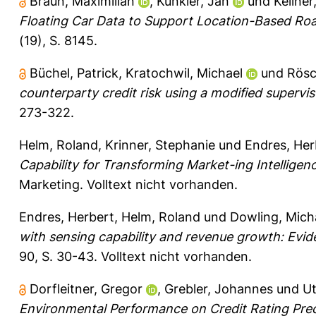
Braun, Maximilian
,
Kunkler, Jan
und
Kellner
Floating Car Data to Support Location-Based R
(19), S. 8145.
Büchel, Patrick
,
Kratochwil, Michael
und
Rösc
counterparty credit risk using a modified supervi
273-322.
Helm, Roland
,
Krinner, Stephanie
und
Endres, Her
Capability for Transforming Market-ing Intelligen
Marketing.
Volltext nicht vorhanden.
Endres, Herbert
,
Helm, Roland
und
Dowling, Mich
with sensing capability and revenue growth: Evide
90, S. 30-43.
Volltext nicht vorhanden.
Dorfleitner, Gregor
,
Grebler, Johannes
und
Ut
Environmental Performance on Credit Rating Pred