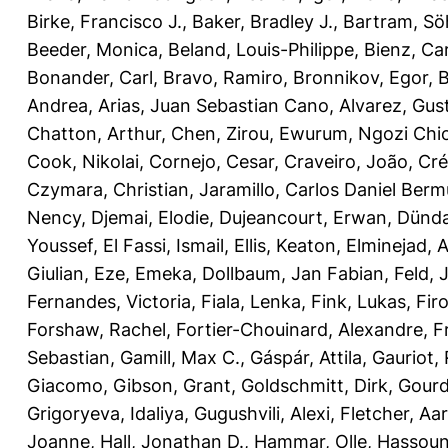
Birke, Francisco J.
,
Baker, Bradley J.
,
Bartram, Sö
Beeder, Monica
,
Beland, Louis-Philippe
,
Bienz, Ca
Bonander, Carl
,
Bravo, Ramiro
,
Bronnikov, Egor
,
B
Andrea
,
Arias, Juan Sebastian Cano
,
Alvarez, Gust
Chatton, Arthur
,
Chen, Zirou
,
Ewurum, Ngozi Ch
Cook, Nikolai
,
Cornejo, Cesar
,
Craveiro, João
,
Cré
Czymara, Christian
,
Jaramillo, Carlos Daniel Ber
Nency
,
Djemai, Elodie
,
Dujeancourt, Erwan
,
Dünda
Youssef
,
El Fassi, Ismail
,
Ellis, Keaton
,
Elminejad, A
Giulian
,
Eze, Emeka
,
Dollbaum, Jan Fabian
,
Feld, 
Fernandes, Victoria
,
Fiala, Lenka
,
Fink, Lukas
,
Fir
Forshaw, Rachel
,
Fortier-Chouinard, Alexandre
,
F
Sebastian
,
Gamill, Max C.
,
Gáspár, Attila
,
Gauriot,
Giacomo
,
Gibson, Grant
,
Goldschmitt, Dirk
,
Gour
Grigoryeva, Idaliya
,
Gugushvili, Alexi
,
Fletcher, Aa
Joanne
,
Hall, Jonathan D.
,
Hammar, Olle
,
Hassoun