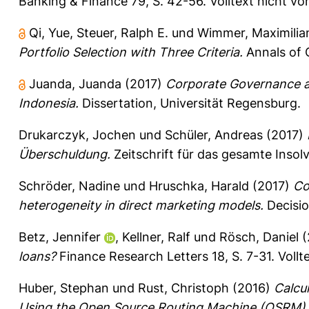
Banking & Finance 79, S. 42-56.
Volltext nicht v
Qi, Yue
,
Steuer, Ralph E.
und
Wimmer, Maximilia
Portfolio Selection with Three Criteria.
Annals of O
Juanda, Juanda
(2017)
Corporate Governance a
Indonesia.
Dissertation, Universität Regensburg.
Drukarczyk, Jochen
und
Schüler, Andreas
(2017)
Überschuldung.
Zeitschrift für das gesamte Insolv
Schröder, Nadine
und
Hruschka, Harald
(2017)
Co
heterogeneity in direct marketing models.
Decisio
Betz, Jennifer
,
Kellner, Ralf
und
Rösch, Daniel
(
loans?
Finance Research Letters 18, S. 7-31.
Vollt
Huber, Stephan
und
Rust, Christoph
(2016)
Calcu
Using the Open Source Routing Machine (OSRM).