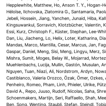
Hepplewhite, Matthew
,
Ho, Anson T. Y.
,
Hogan-He
Héloïse
,
Ilchovska, Zlatomira G.
,
Santamaria, Paol
Jebeli, Hossein
,
Jiang, Yanchen
,
Junaid, Hiba
,
Kal
Kingsuwankul, Sorravich
,
Klotzbücher, Valentin
,
K
Essi
,
Kurz, Christoph F.
,
Küster, Stephan
,
Lee-Whit
Dan
,
Liu, Jiacheng
,
Lo, Helix
,
Loter, Katharina
,
Dia
Mandas, Marco
,
Mantilla, Cesar
,
Marcus, Jan
,
Fag
Gaspar, Daniel
,
Meng, Sisi
,
Meng, Lingyu
,
Merz, S
Mishra, Sumit
,
Moges, Belay W.
,
Mojarrad, Morte
Muehlenbachs, Lucija
,
Mullin, Gastón
,
Musulan, A
Nguyen, Tuan
,
Niazi, Ali
,
Nordstrom, Ardyn
,
Nowak
Castiblanco, Valeria Orozco
,
Özak, Ömer
,
Ozkes, A
Penheiro, Romeo
,
Pham, Linh
,
Phieler, Ulrike
,
Pütz
David A.
,
Repo, Juuso
,
Rudolf, Nicolas
,
Saha, Shr
Schoenmakers, Martijn
,
Seri, Raffaello
,
Shah, Mee
Ben
,
Song, Wenting
,
Staubli, Stefan
,
Steindl, Tobi