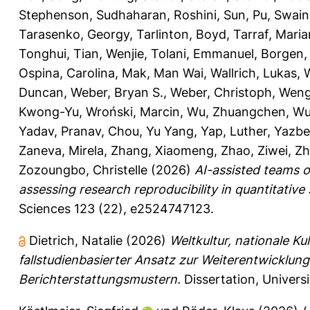
Stephenson
,
Sudhaharan, Roshini
,
Sun, Pu
,
Swain,
Tarasenko, Georgy
,
Tarlinton, Boyd
,
Tarraf, Mari
Tonghui
,
Tian, Wenjie
,
Tolani, Emmanuel
,
Borgen, 
Ospina, Carolina
,
Mak, Man Wai
,
Wallrich, Lukas
,
Duncan
,
Weber, Bryan S.
,
Weber, Christoph
,
Weng
Kwong-Yu
,
Wroński, Marcin
,
Wu, Zhuangchen
,
Wu
Yadav, Pranav
,
Chou, Yu Yang
,
Yap, Luther
,
Yazbe
Zaneva, Mirela
,
Zhang, Xiaomeng
,
Zhao, Ziwei
,
Zh
Zozoungbo, Christelle
(2026)
AI-assisted teams 
assessing research reproducibility in quantitative 
Sciences 123 (22), e2524747123.
Dietrich, Natalie
(2026)
Weltkultur, nationale Ku
fallstudienbasierter Ansatz zur Weiterentwicklung
Berichterstattungsmustern.
Dissertation, Univers