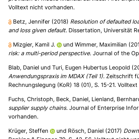
Volltext nicht vorhanden.
Betz, Jennifer
(2018)
Resolution of defaulted lo
and loss given default.
Dissertation, Universität 
Mizgier, Kamil J.
und
Wimmer, Maximilian
(20
risk: a multi-period perspective.
Journal of the Op
Blab, Daniel
und
Turi, Eugen Hubertus Leopold
(2
Anwendungspraxis im MDAX (Teil 1).
Zeitschrift f
Rechnungslegung (KoR) 18 (01), S. 15-21.
Volltext
Fuchs, Christoph
,
Beck, Daniel
,
Lienland, Bernhar
supplier supply chains.
Journal of Enterprise Inf
vorhanden.
Krüger, Steffen
und
Rösch, Daniel
(2017)
Downt