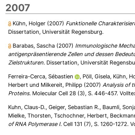
2007
Kühn, Holger
(2007)
Funktionelle Charakterisi
Dissertation, Universität Regensburg.
Barabas, Sascha
(2007)
Immunologische Mechani
antigenpräsentierende Zellen und dessen Bedeutu
Zielstrukturen.
Dissertation, Universität Regensbu
Ferreira-Cerca, Sébastien
,
Pöll, Gisela
,
Kühn, Ho
Herbert
und
Milkereit, Philipp
(2007)
Analysis of 
Proteins.
Molecular Cell 28 (3), S. 446-457.
Vollt
Kuhn, Claus-D.
,
Geiger, Sebastian R.
,
Baumli, Sonj
Mielke, Thorsten
,
Tschochner, Herbert
,
Beckmann
of RNA Polymerase I.
Cell 131 (7), S. 1260-1272.
V