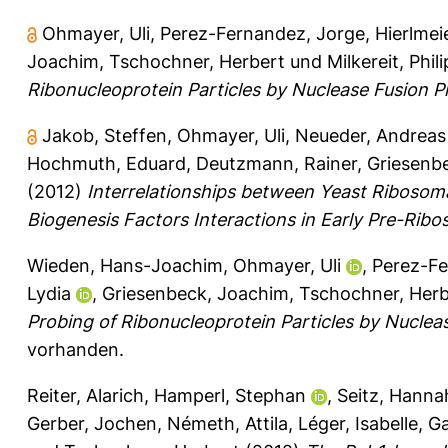
Ohmayer, Uli
,
Perez-Fernandez, Jorge
,
Hierlmei
Joachim
,
Tschochner, Herbert
und
Milkereit, Phil
Ribonucleoprotein Particles by Nuclease Fusion Pr
Jakob, Steffen
,
Ohmayer, Uli
,
Neueder, Andreas
Hochmuth, Eduard
,
Deutzmann, Rainer
,
Griesenb
(2012)
Interrelationships between Yeast Ribosom
Biogenesis Factors Interactions in Early Pre-Rib
Wieden, Hans-Joachim
,
Ohmayer, Uli
,
Perez-Fe
Lydia
,
Griesenbeck, Joachim
,
Tschochner, Herb
Probing of Ribonucleoprotein Particles by Nucleas
vorhanden.
Reiter, Alarich
,
Hamperl, Stephan
,
Seitz, Hanna
Gerber, Jochen
,
Németh, Attila
,
Léger, Isabelle
,
Ga