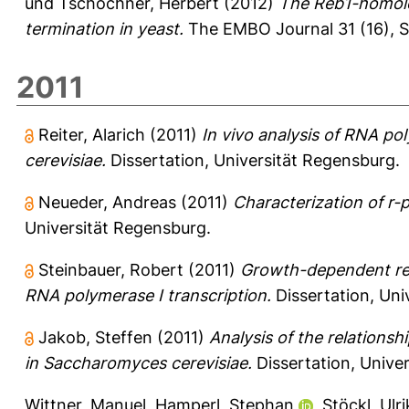
und
Tschochner, Herbert
(2012)
The Reb1-homolog
termination in yeast.
The EMBO Journal 31 (16), 
2011
Reiter, Alarich
(2011)
In vivo analysis of RNA p
cerevisiae.
Dissertation, Universität Regensburg.
Neueder, Andreas
(2011)
Characterization of r-
Universität Regensburg.
Steinbauer, Robert
(2011)
Growth-dependent reg
RNA polymerase I transcription.
Dissertation, Uni
Jakob, Steffen
(2011)
Analysis of the relation
in Saccharomyces cerevisiae.
Dissertation, Unive
Wittner, Manuel
,
Hamperl, Stephan
,
Stöckl, Ulr