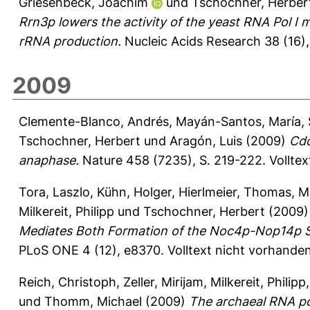
Griesenbeck, Joachim
und
Tschochner, Herber
Rrn3p lowers the activity of the yeast RNA Pol I m
rRNA production.
Nucleic Acids Research 38 (16)
2009
Clemente-Blanco, Andrés
,
Mayán-Santos, María
,
Tschochner, Herbert
und
Aragón, Luis
(2009)
Cdc
anaphase.
Nature 458 (7235), S. 219-222.
Vollte
Tora, Laszlo
,
Kühn, Holger
,
Hierlmeier, Thomas
,
Me
Milkereit, Philipp
und
Tschochner, Herbert
(2009
Mediates Both Formation of the Noc4p-Nop14p S
PLoS ONE 4 (12), e8370.
Volltext nicht vorhanden
Reich, Christoph
,
Zeller, Mirijam
,
Milkereit, Philipp
und
Thomm, Michael
(2009)
The archaeal RNA po