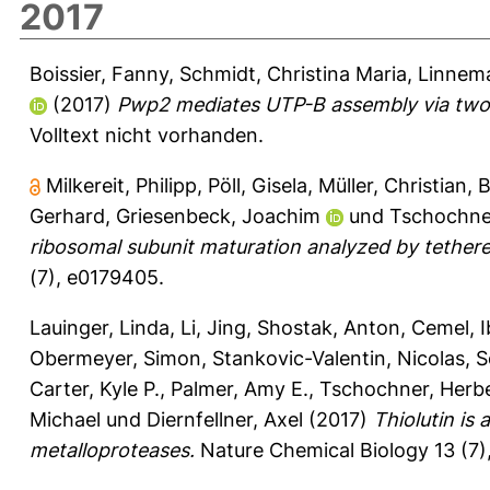
2017
Boissier, Fanny
,
Schmidt, Christina Maria
,
Linnem
(2017)
Pwp2 mediates UTP-B assembly via two 
Volltext nicht vorhanden.
Milkereit, Philipp
,
Pöll, Gisela
,
Müller, Christian
,
B
Gerhard
,
Griesenbeck, Joachim
und
Tschochne
ribosomal subunit maturation analyzed by tethered
(7), e0179405.
Lauinger, Linda
,
Li, Jing
,
Shostak, Anton
,
Cemel, I
Obermeyer, Simon
,
Stankovic-Valentin, Nicolas
,
S
Carter, Kyle P.
,
Palmer, Amy E.
,
Tschochner, Herb
Michael
und
Diernfellner, Axel
(2017)
Thiolutin is
metalloproteases.
Nature Chemical Biology 13 (7)