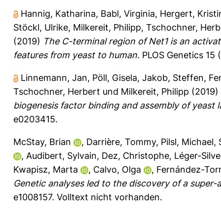
Hannig, Katharina
,
Babl, Virginia
,
Hergert, Kristi
Stöckl, Ulrike
,
Milkereit, Philipp
,
Tschochner, Herb
(2019)
The C-terminal region of Net1 is an activa
features from yeast to human.
PLOS Genetics 15 (
Linnemann, Jan
,
Pöll, Gisela
,
Jakob, Steffen
,
Fe
Tschochner, Herbert
und
Milkereit, Philipp
(2019)
biogenesis factor binding and assembly of yeast l
e0203415.
McStay, Brian
,
Darrière, Tommy
,
Pilsl, Michael
,
,
Audibert, Sylvain
,
Dez, Christophe
,
Léger-Silve
Kwapisz, Marta
,
Calvo, Olga
,
Fernández-Torn
Genetic analyses led to the discovery of a super-
e1008157.
Volltext nicht vorhanden.