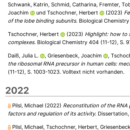
Schwank, Katrin
,
Schmid, Catharina
,
Fremter, To
Joachim
und
Tschochner, Herbert
(2023)
Fe
of the lobe binding subunits.
Biological Chemistry
Tschochner, Herbert
(2023)
Highlight: how to 
complexes.
Biological Chemistry 404 (11-12), S. 9
Daiß, Julia L.
,
Griesenbeck, Joachim
,
Tschoch
the ribosomal RNA precursor in human cells: mech
(11-12), S. 1003-1023.
Volltext nicht vorhanden.
2022
Pilsl, Michael
(2022)
Reconstitution of the RNA p
factors and regulation of its activity.
Dissertation,
Pilsl, Michael
,
Tschochner, Herbert
,
Griesenbeck