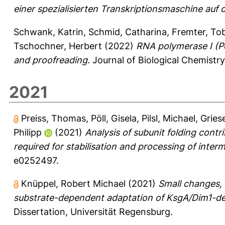
einer spezialisierten Transkriptionsmaschine auf d
Schwank, Katrin
,
Schmid, Catharina
,
Fremter, To
Tschochner, Herbert
(2022)
RNA polymerase I (P
and proofreading.
Journal of Biological Chemistry
2021
Preiss, Thomas
,
Pöll, Gisela
,
Pilsl, Michael
,
Gries
Philipp
(2021)
Analysis of subunit folding contr
required for stabilisation and processing of inte
e0252497.
Knüppel, Robert Michael
(2021)
Small changes,
substrate-dependent adaptation of KsgA/Dim1-de
Dissertation, Universität Regensburg.