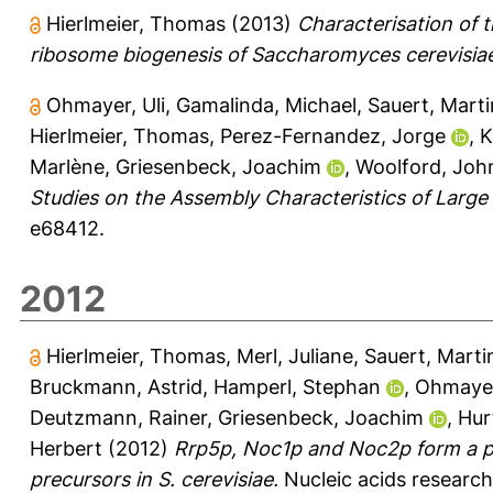
Hierlmeier, Thomas
(2013)
Characterisation of 
ribosome biogenesis of Saccharomyces cerevisia
Ohmayer, Uli
,
Gamalinda, Michael
,
Sauert, Mart
Hierlmeier, Thomas
,
Perez-Fernandez, Jorge
,
K
Marlène
,
Griesenbeck, Joachim
,
Woolford, Joh
Studies on the Assembly Characteristics of Large 
e68412.
2012
Hierlmeier, Thomas
,
Merl, Juliane
,
Sauert, Marti
Bruckmann, Astrid
,
Hamperl, Stephan
,
Ohmayer
Deutzmann, Rainer
,
Griesenbeck, Joachim
,
Hur
Herbert
(2012)
Rrp5p, Noc1p and Noc2p form a pro
precursors in S. cerevisiae.
Nucleic acids research 