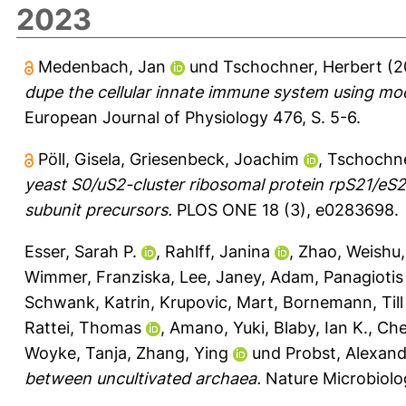
2023
Medenbach, Jan
und
Tschochner, Herbert
(2
dupe the cellular innate immune system using mod
European Journal of Physiology 476, S. 5-6.
Pöll, Gisela
,
Griesenbeck, Joachim
,
Tschochne
yeast S0/uS2-cluster ribosomal protein rpS21/eS2
subunit precursors.
PLOS ONE 18 (3), e0283698.
Esser, Sarah P.
,
Rahlff, Janina
,
Zhao, Weishu
Wimmer, Franziska
,
Lee, Janey
,
Adam, Panagiotis
Schwank, Katrin
,
Krupovic, Mart
,
Bornemann, Till 
Rattei, Thomas
,
Amano, Yuki
,
Blaby, Ian K.
,
Che
Woyke, Tanja
,
Zhang, Ying
und
Probst, Alexand
between uncultivated archaea.
Nature Microbiolog