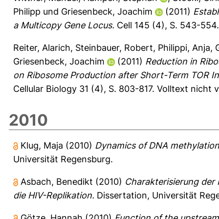
Philipp
und
Griesenbeck, Joachim
(2011)
Estab
a Multicopy Gene Locus.
Cell 145 (4), S. 543-554
Reiter, Alarich
,
Steinbauer, Robert
,
Philippi, Anja
,
Griesenbeck, Joachim
(2011)
Reduction in Ribo
on Ribosome Production after Short-Term TOR Ina
Cellular Biology 31 (4), S. 803-817.
Volltext nicht
2010
Klug, Maja
(2010)
Dynamics of DNA methylation i
Universität Regensburg.
Asbach, Benedikt
(2010)
Charakterisierung der
die HIV-Replikation.
Dissertation, Universität Reg
Götze, Hannah
(2010)
Function of the upstream