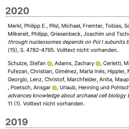
2020
Merkl, Philipp E.
,
Pilsl, Michael
,
Fremter, Tobias
,
S
Milkereit, Philipp
,
Griesenbeck, Joachim
und
Tsch
through nucleosomes depends on Pol I subunits bin
(15), S. 4782-4795.
Volltext nicht vorhanden.
Schulze, Stefan
,
Adams, Zachary
,
Cerletti, M
Fufezan, Christian
,
Giménez, María Inés
,
Hippler,
Georgio
,
Lenz, Christof
,
Marchfelder, Anita
,
Maupi
,
Poetsch, Ansgar
,
Urlaub, Henning
und
Pohlsch
advances knowledge about archaeal cell biology
11 (1).
Volltext nicht vorhanden.
2019