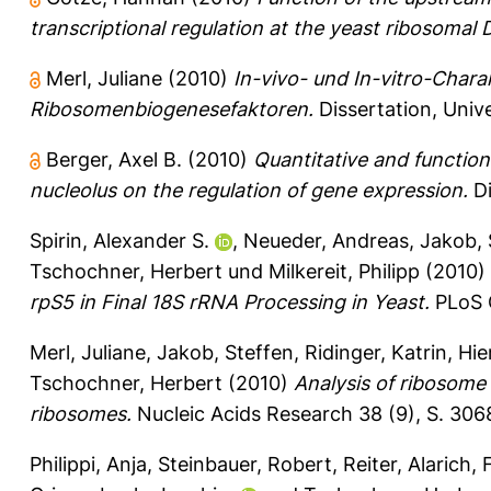
transcriptional regulation at the yeast ribosomal
Merl, Juliane
(2010)
In-vivo- und In-vitro-Char
Ribosomenbiogenesefaktoren.
Dissertation, Univ
Berger, Axel B.
(2010)
Quantitative and functio
nucleolus on the regulation of gene expression.
Di
Spirin, Alexander S.
,
Neueder, Andreas
,
Jakob, 
Tschochner, Herbert
und
Milkereit, Philipp
(2010)
rpS5 in Final 18S rRNA Processing in Yeast.
PLoS 
Merl, Juliane
,
Jakob, Steffen
,
Ridinger, Katrin
,
Hie
Tschochner, Herbert
(2010)
Analysis of ribosome 
ribosomes.
Nucleic Acids Research 38 (9), S. 30
Philippi, Anja
,
Steinbauer, Robert
,
Reiter, Alarich
,