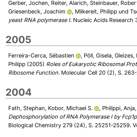
Gerber, Jochen
,
Reiter, Alarich
,
Steinbauer, Rober
Griesenbeck, Joachim
,
Milkereit, Philipp
und
Ts
yeast RNA polymerase I.
Nucleic Acids Research 3
2005
Ferreira-Cerca, Sébastien
,
Pöll, Gisela
,
Gleizes,
Philipp
(2005)
Roles of Eukaryotic Ribosomal Pro
Ribosome Function.
Molecular Cell 20 (2), S. 263
2004
Fath, Stephan
,
Kobor, Michael S.
,
Philippi, Anja
Dephosphorylation of RNA Polymerase I by Fcp1p I
Biological Chemistry 279 (24), S. 25251-25259.
V