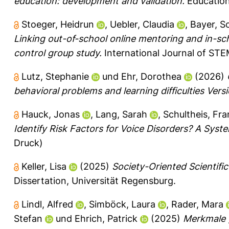
education: development and validation.
Education
Stoeger, Heidrun
,
Uebler, Claudia
,
Bayer, S
Linking out-of-school online mentoring and in-sc
control group study.
International Journal of STE
Lutz, Stephanie
und
Ehr, Dorothea
(2026)
behavioral problems and learning difficulties Versi
Hauck, Jonas
,
Lang, Sarah
,
Schultheis, Fr
Identify Risk Factors for Voice Disorders? A Syst
Druck)
Keller, Lisa
(2025)
Society-Oriented Scientif
Dissertation, Universität Regensburg.
Lindl, Alfred
,
Simböck, Laura
,
Rader, Mara
Stefan
und
Ehrich, Patrick
(2025)
Merkmale g