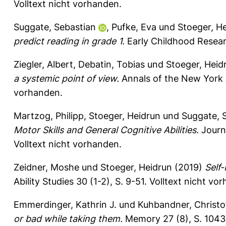
Volltext nicht vorhanden.
Suggate, Sebastian
,
Pufke, Eva
und
Stoeger, H
predict reading in grade 1.
Early Childhood Resear
Ziegler, Albert
,
Debatin, Tobias
und
Stoeger, Heid
a systemic point of view.
Annals of the New York 
vorhanden.
Martzog, Philipp
,
Stoeger, Heidrun
und
Suggate, 
Motor Skills and General Cognitive Abilities.
Journ
Volltext nicht vorhanden.
Zeidner, Moshe
und
Stoeger, Heidrun
(2019)
Self
Ability Studies 30 (1-2), S. 9-51.
Volltext nicht vo
Emmerdinger, Kathrin J.
und
Kuhbandner, Christo
or bad while taking them.
Memory 27 (8), S. 104