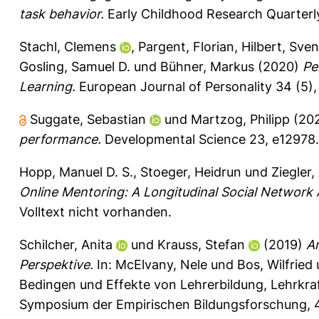
task behavior.
Early Childhood Research Quarterly
Stachl, Clemens
,
Pargent, Florian
,
Hilbert, Sven
Gosling, Samuel D.
und
Bühner, Markus
(2020)
Pe
Learning.
European Journal of Personality 34 (5),
Suggate, Sebastian
und
Martzog, Philipp
(20
performance.
Developmental Science 23, e12978.
Hopp, Manuel D. S.
,
Stoeger, Heidrun
und
Ziegler,
Online Mentoring: A Longitudinal Social Network A
Volltext nicht vorhanden.
Schilcher, Anita
und
Krauss, Stefan
(2019)
An
Perspektive.
In:
McElvany, Nele
und
Bos, Wilfried
Bedingen und Effekte von Lehrerbildung, Lehrk
Symposium der Empirischen Bildungsforschung, 