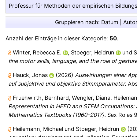
Professur für Methoden der empirischen Bildungsf
Gruppieren nach:
Datum
|
Auto
Anzahl der Einträge in dieser Kategorie:
50
.
Winter, Rebecca E.
,
Stoeger, Heidrun
und
S
fine motor skills, language, and the role of gesture
Hauck, Jonas
(2026)
Auswirkungen einer App
auf subjektive und objektive Stimmparameter.
Abs
Fruehwirth, Bernhard
,
Wengler, Diana
,
Heileman
Representation in HEED and STEM Occupations: A
Mathematics Textbooks (1960–2017).
Sex Roles 9
Heilemann, Michael
und
Stoeger, Heidrun
(20