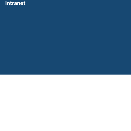
(external link, opens in a new window)
Intranet