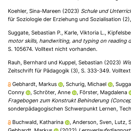
Koehler, Sina-Mareen
(2023)
Schule und Unterric
für Soziologie der Erziehung und Sozialisation (2)
Suggate, Sebastian P.
,
Karle, Viktoria L.
,
Kipfelsbe
motor skills, handwriting, and typing on reading
S. 105674.
Volltext nicht vorhanden.
Rauh, Bernhard
und
Kuppel, Sebastian
(2023)
Wis
Zeitschrift für Pädagogik (3), S. 333-349.
Volltex
Gebhardt, Markus
,
Schurig, Michael
,
Sugga
Conny
,
Schröter, Anne
,
Förster, Magdalena
Fragebogen zum Konstrukt Behinderung (Concepts 
sonderpädagogischen Schwerpunkt Lernen
, Tec
Buchwald, Katharina
,
Anderson, Sven
,
Lutz, 
Gebhardt, Markus
(2022)
Lernverlaufsdiagnost