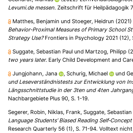
Levumi.de messen.
Zeitschrift für Heilpädagogik 7
Matthes, Benjamin
und
Stoeger, Heidrun
(2021
Behavior-Proximal Measures of Primary School St
Strategy Use?
Frontiers in Psychology 2021 (12),
Suggate, Sebastian Paul
und
Martzog, Philipp
(2
two years later.
Early Child Development and Care 
Jungjohann, Jana
,
Schurig, Michael
und
Ge
und Leseverständnistests zur Entwicklung von Ins
Längsschnittstudie in der 3ten und 4ten Jahrgang
Nachbargebiete Plus 90, S. 1-19.
Segerer, Robin
,
Niklas, Frank
,
Suggate, Sebastian
Language Students’ Biased Reading Self‐Concept
Research Quarterly 56 (1), S. 71-94.
Volltext nich