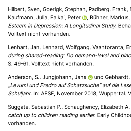
Hilbert, Sven
,
Goerigk, Stephan
,
Padberg, Frank
,
Kaufmann, Julia
,
Falkai, Peter
,
Bühner, Markus
Esteem in Depression: A Longitudinal Study.
Behav
Volltext nicht vorhanden.
Lenhart, Jan
,
Lenhard, Wolfgang
,
Vaahtoranta, E
during shared-reading: Do demand-level and plac
S. 49-61.
Volltext nicht vorhanden.
Anderson, S.
,
Jungjohann, Jana
und
Gebhardt,
„Levumi und Fredro auf Schatzsuche“ auf die Lese
Schuljahr.
In: AESF, November 2018, Wuppertal. Vo
Suggate, Sebastian P.
,
Schaughency, Elizabeth A.
catch up to children reading earlier.
Early Childho
vorhanden.