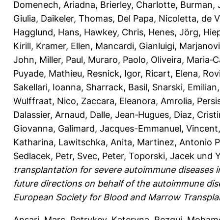
Domenech, Ariadna
,
Brierley, Charlotte
,
Burman, 
Giulia
,
Daikeler, Thomas
,
Del Papa, Nicoletta
,
de V
Hagglund, Hans
,
Hawkey, Chris
,
Henes, Jörg
,
Hiep
Kirill
,
Kramer, Ellen
,
Mancardi, Gianluigi
,
Marjanovi
John
,
Miller, Paul
,
Muraro, Paolo
,
Oliveira, Maria‐C
Puyade, Mathieu
,
Resnick, Igor
,
Ricart, Elena
,
Rov
Sakellari, Ioanna
,
Sharrack, Basil
,
Snarski, Emilian
Wulffraat, Nico
,
Zaccara, Eleanora
,
Amrolia, Persi
Dalassier, Arnaud
,
Dalle, Jean‐Hugues
,
Diaz, Crist
Giovanna
,
Galimard, Jacques-Emmanuel
,
Vincent
Katharina
,
Lawitschka, Anita
,
Martinez, Antonio 
Sedlacek, Petr
,
Svec, Peter
,
Toporski, Jacek
und
Y
transplantation for severe autoimmune diseases in c
future directions on behalf of the autoimmune dis
European Society for Blood and Marrow Transpla
Ansari, Marc
,
Petrykey, Kateryna
,
Rezgui, Moham