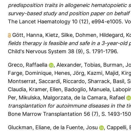
predisposition traits in allogeneic hematopoietic
survey-based study and position paper on behalf
The Lancet Haematology 10 (12), e994-e1005.
Vo
Gött, Hanna
,
Kietz, Silke
,
Dohmen, Hildegard
,
K
fields therapy is feasible and safe in a 3-year-ol
Child's Nervous System 38 (9), S. 1791-1796.
Greco, Raffaella
,
Alexander, Tobias
,
Burman, J
Farge, Dominique
,
Henes, Jörg
,
Kazmi, Majid
,
Kirg
Montserrat
,
Saccardi, Riccardo
,
Sharrack, Basil
,
S
Claudia
,
Kramer, Ellen
,
Badoglio, Manuela
,
Labopi
Per
,
Mikulska, Malgorzata
,
de la Camara, Rafael
transplantation for autoimmune diseases in the 
Bone Marrow Transplantation 56 (7), S. 1493-15
Gluckman, Eliane
,
de la Fuente, Josu
,
Cappelli,