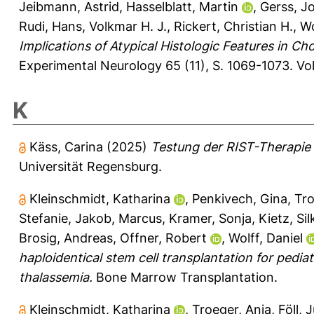
Jeibmann, Astrid
,
Hasselblatt, Martin
,
Gerss, J
Rudi
,
Hans, Volkmar H. J.
,
Rickert, Christian H.
,
Wo
Implications of Atypical Histologic Features in Ch
Experimental Neurology 65 (11), S. 1069-1073.
Vo
K
Käss, Carina
(2025)
Testung der RIST-Therapie 
Universität Regensburg.
Kleinschmidt, Katharina
,
Penkivech, Gina
,
Tro
Stefanie
,
Jakob, Marcus
,
Kramer, Sonja
,
Kietz, Sil
Brosig, Andreas
,
Offner, Robert
,
Wolff, Daniel
haploidentical stem cell transplantation for pedi
thalassemia.
Bone Marrow Transplantation.
Kleinschmidt, Katharina
,
Troeger, Anja
,
Föll, 