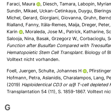
Faraci, Maura
,
Diesch, Tamara
,
Labopin, Myria
Sundin, Mikael
,
Uckan-Cetinkaya, Duygu
,
Biering
Michel, Gerard
,
Giorgiani, Giovanna
,
Gruhn, Bern
Rialland, Fanny
,
Itäla-Remes, Maija
,
Dreger, Peter
Karin
,
Moraleda, Jose M.
,
Patrick, Katharine
,
Sc
Salooja, Nina
,
Basak, Grzegorz W.
,
Corbacioglu, S
Function after Busulfan Compared with Treosulfa
Hematopoietic Stem Cell Transplant.
Biology of B
Volltext nicht vorhanden.
Foell, Juergen
,
Schulte, Johannes H
,
Pfirstinger
Hofmann, Petra
,
Aslanidis, Charalampos
,
Lang, Pe
(2019)
Haploidentical CD3 or α/β T-cell depleted 
Transplantation 54 (11), S. 1859-1867.
Volltext ni
G