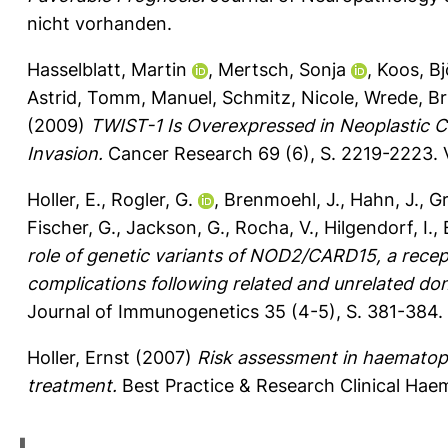
nicht vorhanden.
Hasselblatt, Martin
,
Mertsch, Sonja
,
Koos, Bj
Astrid
,
Tomm, Manuel
,
Schmitz, Nicole
,
Wrede, Bri
(2009)
TWIST-1 Is Overexpressed in Neoplastic Ch
Invasion.
Cancer Research 69 (6), S. 2219-2223.
Holler, E.
,
Rogler, G.
,
Brenmoehl, J.
,
Hahn, J.
,
Gr
Fischer, G.
,
Jackson, G.
,
Rocha, V.
,
Hilgendorf, I.
,
role of genetic variants of NOD2/CARD15, a rece
complications following related and unrelated don
Journal of Immunogenetics 35 (4-5), S. 381-384.
Holler, Ernst
(2007)
Risk assessment in haematopo
treatment.
Best Practice & Research Clinical Hae