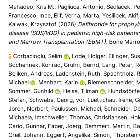
Mahadeo, Kris M.
,
Pagliuca, Antonio
,
Sedlacek, Pe
Francesco
,
Ince, Elif
,
Verna, Marta
,
Yesilipek, Akif
Kalwak, Krzysztof
(2026)
Defibrotide for prophyl
disease (SOS/VOD) in pediatric high-risk patients
and Marrow Transplantation (EBMT).
Bone Marrow
Corbacioglu, Selim
,
Lode, Holger
,
Ellinger, Su
Bochennek, Konrad
,
Gruhn, Bernd
,
Lang, Peter
,
R
Beilken, Andreas
,
Ladenstein, Ruth
,
Spachtholz, R
Michael
,
Menhart, Karin
,
Riemenschneider, M
Sommer, Gunhild
,
Heise, Tilman
,
Hundsdörfer
Stefan
,
Schwabe, Georg
,
von Luettichau, Irene
,
G
Jorch, Norbert
,
Paulussen, Michael
,
Schneider, Do
Michaela
,
Imschweiler, Thomas
,
Christiansen, Hol
Cario, Gunnar
,
Faber, Joerg
,
Demmert, Martin
,
Ba
Greil, Johann
,
Eggert, Angelika
,
Simon, Thorsten