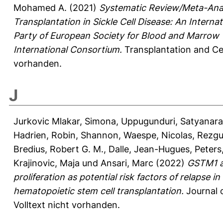
Mohamed A.
(2021)
Systematic Review/Meta-Analy
Transplantation in Sickle Cell Disease: An Interna
Party of European Society for Blood and Marrow T
International Consortium.
Transplantation and Cel
vorhanden.
J
Jurkovic Mlakar, Simona
,
Uppugunduri, Satyanar
Hadrien
,
Robin, Shannon
,
Waespe, Nicolas
,
Rezgu
Bredius, Robert G. M.
,
Dalle, Jean-Hugues
,
Peters
Krajinovic, Maja
und
Ansari, Marc
(2022)
GSTM1 an
proliferation as potential risk factors of relapse 
hematopoietic stem cell transplantation.
Journal o
Volltext nicht vorhanden.