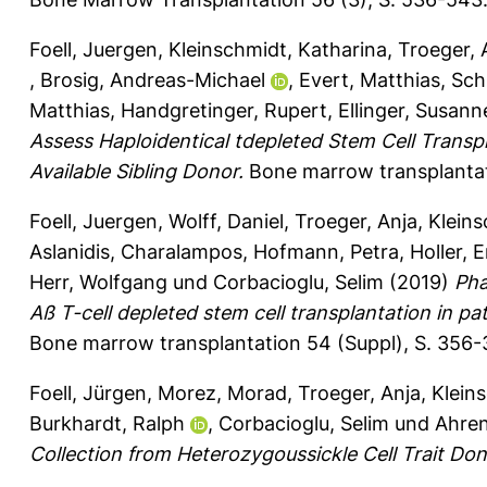
Foell, Juergen
,
Kleinschmidt, Katharina
,
Troeger, 
,
Brosig, Andreas-Michael
,
Evert, Matthias
,
Sch
Matthias
,
Handgretinger, Rupert
,
Ellinger, Susann
Assess Haploidentical tdepleted Stem Cell Transpla
Available Sibling Donor.
Bone marrow transplantat
Foell, Juergen
,
Wolff, Daniel
,
Troeger, Anja
,
Kleins
Aslanidis, Charalampos
,
Hofmann, Petra
,
Holler, 
Herr, Wolfgang
und
Corbacioglu, Selim
(2019)
Pha
Aß T-cell depleted stem cell transplantation in pat
Bone marrow transplantation 54 (Suppl), S. 356-
Foell, Jürgen
,
Morez, Morad
,
Troeger, Anja
,
Klein
Burkhardt, Ralph
,
Corbacioglu, Selim
und
Ahren
Collection from Heterozygoussickle Cell Trait Don