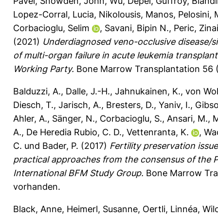
Pavel
,
Snowden, John
,
Wu, Depei
,
Guffroy, Bland
Lopez-Corral, Lucia
,
Nikolousis, Manos
,
Pelosini,
Corbacioglu, Selim
,
Savani, Bipin N.
,
Peric, Zina
(2021)
Underdiagnosed veno-occlusive disease/s
of multi-organ failure in acute leukemia transpla
Working Party.
Bone Marrow Transplantation 56 (
Balduzzi, A.
,
Dalle, J.-H.
,
Jahnukainen, K.
,
von Wol
Diesch, T.
,
Jarisch, A.
,
Bresters, D.
,
Yaniv, I.
,
Gibso
Ahler, A.
,
Sänger, N.
,
Corbacioglu, S.
,
Ansari, M.
,
M
A.
,
De Heredia Rubio, C. D.
,
Vettenranta, K.
,
Wac
C.
und
Bader, P.
(2017)
Fertility preservation issu
practical approaches from the consensus of the 
International BFM Study Group.
Bone Marrow Tran
vorhanden.
Black, Anne
,
Heimerl, Susanne
,
Oertli, Linnéa
,
Wil