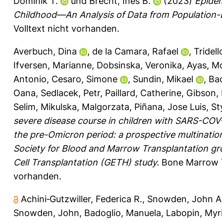
Dominik T.
und
Brecht, Ines B.
(2023)
Epidem
Childhood—An Analysis of Data from Population-B
Volltext nicht vorhanden.
Averbuch, Dina
,
de la Camara, Rafael
,
Tridell
Ifversen, Marianne
,
Dobsinska, Veronika
,
Ayas, M
Antonio
,
Cesaro, Simone
,
Sundin, Mikael
,
Bad
Oana
,
Sedlacek, Petr
,
Paillard, Catherine
,
Gibson,
Selim
,
Mikulska, Malgorzata
,
Piñana, Jose Luis
,
St
severe disease course in children with SARS-COV-2
the pre-Omicron period: a prospective multinatio
Society for Blood and Marrow Transplantation g
Cell Transplantation (GETH) study.
Bone Marrow T
vorhanden.
Achini‐Gutzwiller, Federica R.
,
Snowden, John A
Snowden, John
,
Badoglio, Manuela
,
Labopin, Myr