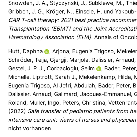
Snowden, J. A.
,
Styczynski, J.
,
Subklewe, M.
,
Thie
Gribben, J. G.
,
Kröger, N.
,
Einsele, H.
und
Yakoub-A
CAR T-cell therapy: 2021 best practice recommen
Transplantation (EBMT) and the Joint Accredita
Haematology Association (EHA).
Annals of Oncolo
Hutt, Daphna
,
Arjona, Eugenia Trigoso
,
Mekele
Schröder, Teija
,
Gjergji, Marjola
,
Dalissier, Arnaud
Gestel, J. P. J.
,
Corbacioglu, Selim
,
Bader, Peter
Michelle
,
Liptrott, Sarah J.
,
Mekelenkamp, Hilda
,
M
Eugenia Trigoso
,
Al Jefri, Abdulah
,
Bader, Peter
,
B
Dalissier, Arnaud
,
Galimard, Jacques-Emmanuel
,
G
Roland
,
Muller, Ingo
,
Peters, Christina
,
Vettenrant
(2022)
Safe transfer of pediatric patients from he
intensive care unit: views of nurses and physician
nicht vorhanden.