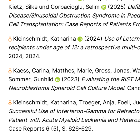
Kietz, Silke
und
Corbacioglu, Selim
(2025)
Defi
Disease/Sinusoidal Obstruction Syndrome in Paed
Cell Transplantation: Case Reports of Patients 
Kleinschmidt, Katharina
(2024)
Use of Leterm
recipients under age of 12: a retrospective multi
2024, 2024.
Kaess, Carina
,
Matthes, Marie
,
Gross, Jonas
,
Wa
Sommer, Gunhild
(2023)
Evaluating the RIST M
Neuroblastoma Spheroid Cell Culture Model.
Cance
Kleinschmidt, Katharina
,
Troeger, Anja
,
Foell, J
Successful Use of Interferon-Gamma for Refractory
Patient with Acute Myeloid Leukemia and Heter
Case Reports 6 (5), S. 626-629.