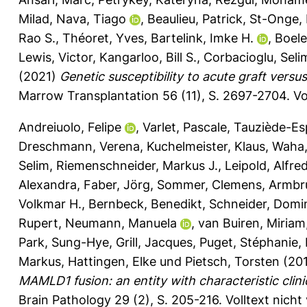
Milad
,
Nava, Tiago
,
Beaulieu, Patrick
,
St-Onge, 
Rao S.
,
Théoret, Yves
,
Bartelink, Imke H.
,
Boele
Lewis, Victor
,
Kangarloo, Bill S.
,
Corbacioglu, Seli
(2021)
Genetic susceptibility to acute graft versu
Marrow Transplantation 56 (11), S. 2697-2704.
Vo
Andreiuolo, Felipe
,
Varlet, Pascale
,
Tauziède-Esp
Dreschmann, Verena
,
Kuchelmeister, Klaus
,
Waha,
Selim
,
Riemenschneider, Markus J.
,
Leipold, Alfre
Alexandra
,
Faber, Jörg
,
Sommer, Clemens
,
Armbr
Volkmar H.
,
Bernbeck, Benedikt
,
Schneider, Domi
Rupert
,
Neumann, Manuela
,
van Buiren, Miriam
Park, Sung-Hye
,
Grill, Jacques
,
Puget, Stéphanie
,
Markus
,
Hattingen, Elke
und
Pietsch, Torsten
(20
MAMLD1 fusion: an entity with characteristic clini
Brain Pathology 29 (2), S. 205-216.
Volltext nich