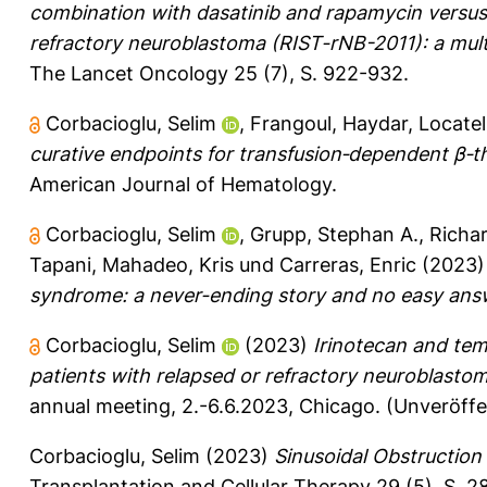
combination with dasatinib and rapamycin versus 
refractory neuroblastoma (RIST-rNB-2011): a multi
The Lancet Oncology 25 (7), S. 922-932.
Corbacioglu, Selim
,
Frangoul, Haydar
,
Locatel
curative endpoints for transfusion‐dependent β‐th
American Journal of Hematology.
Corbacioglu, Selim
,
Grupp, Stephan A.
,
Richa
Tapani
,
Mahadeo, Kris
und
Carreras, Enric
(2023
syndrome: a never-ending story and no easy ans
Corbacioglu, Selim
(2023)
Irinotecan and te
patients with relapsed or refractory neuroblastom
annual meeting, 2.-6.6.2023, Chicago. (Unveröffe
Corbacioglu, Selim
(2023)
Sinusoidal Obstruction
Transplantation and Cellular Therapy 29 (5), S. 