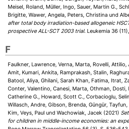
Meisel, Roland
,
Müller, Ingo
,
Sauer, Martin G.
,
Schl
Brigitte
,
Wawer, Angela
,
Peters, Christina
und
Alb
after total body irradiation-based allogeneic HSC
prospective ALL-SCT 2003 trial.
Leukemia 36 (11),
F
Faulkner, Lawrence
,
Verna, Marta
,
Rovelli, Attilio
,
Amit
,
Kumari, Ankita
,
Ramprakash, Stalin
,
Raghura
Batool, Aliya
,
Ghilani, Sarah Khan
,
Fatima, Itrat
,
Z
Conter, Valentino
,
Canesi, Marta
,
Othman, Dosti
,
Catherine G.
,
Howard, Scott C.
,
Corbacioglu, Seli
Willasch, Andre
,
Gibson, Brenda
,
Güngür, Tayfun
,
Kim
,
Veys, Paul
und
Wachowiak, Jacek
(2021)
Set
for children in middle-income economies: an exp
Bone Marrow Transplantation 56 (3), S. 536-543