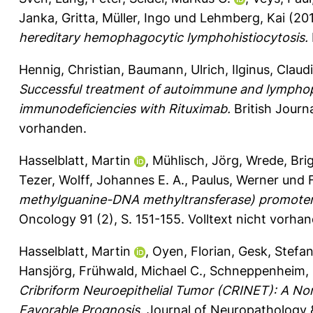
Janka, Gritta
,
Müller, Ingo
und
Lehmberg, Kai
(20
hereditary hemophagocytic lymphohistiocytosis.
Hennig, Christian
,
Baumann, Ulrich
,
Ilginus, Claud
Successful treatment of autoimmune and lymphoprol
immunodeficiencies with Rituximab.
British Journ
vorhanden.
Hasselblatt, Martin
,
Mühlisch, Jörg
,
Wrede, Brig
Tezer
,
Wolff, Johannes E. A.
,
Paulus, Werner
und
methylguanine-DNA methyltransferase) promoter 
Oncology 91 (2), S. 151-155.
Volltext nicht vorha
Hasselblatt, Martin
,
Oyen, Florian
,
Gesk, Stefa
Hansjörg
,
Frühwald, Michael C.
,
Schneppenheim, 
Cribriform Neuroepithelial Tumor (CRINET): A Non
Favorable Prognosis.
Journal of Neuropathology &