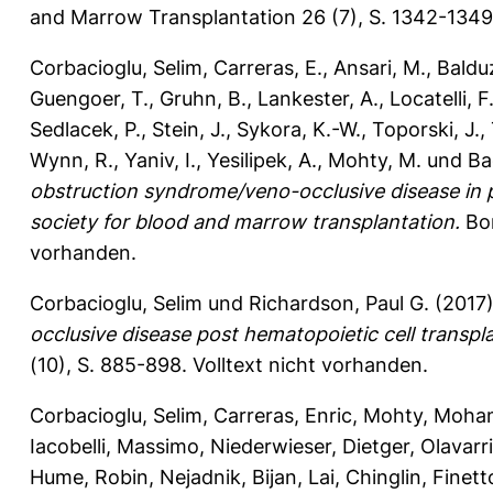
and Marrow Transplantation 26 (7), S. 1342-134
Corbacioglu, Selim
,
Carreras, E.
,
Ansari, M.
,
Balduz
Guengoer, T.
,
Gruhn, B.
,
Lankester, A.
,
Locatelli, F
Sedlacek, P.
,
Stein, J.
,
Sykora, K.-W.
,
Toporski, J.
,
Wynn, R.
,
Yaniv, I.
,
Yesilipek, A.
,
Mohty, M.
und
Ba
obstruction syndrome/veno-occlusive disease in pe
society for blood and marrow transplantation.
Bon
vorhanden.
Corbacioglu, Selim
und
Richardson, Paul G.
(2017
occlusive disease post hematopoietic cell transpl
(10), S. 885-898.
Volltext nicht vorhanden.
Corbacioglu, Selim
,
Carreras, Enric
,
Mohty, Moha
Iacobelli, Massimo
,
Niederwieser, Dietger
,
Olavarr
Hume, Robin
,
Nejadnik, Bijan
,
Lai, Chinglin
,
Finett