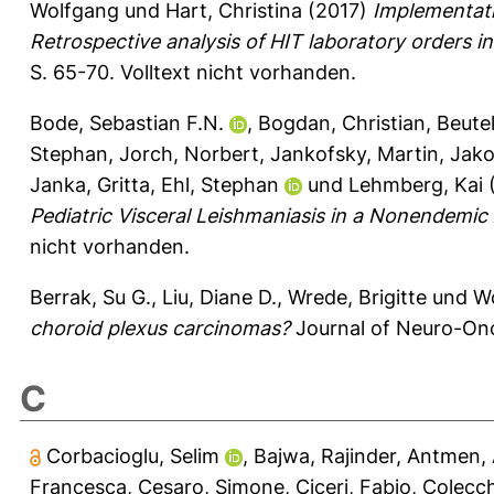
Wolfgang
und
Hart, Christina
(2017)
Implementati
Retrospective analysis of HIT laboratory orders i
S. 65-70.
Volltext nicht vorhanden.
Bode, Sebastian F.N.
,
Bogdan, Christian
,
Beutel
Stephan
,
Jorch, Norbert
,
Jankofsky, Martin
,
Jako
Janka, Gritta
,
Ehl, Stephan
und
Lehmberg, Kai
Pediatric Visceral Leishmaniasis in a Nonendemic
nicht vorhanden.
Berrak, Su G.
,
Liu, Diane D.
,
Wrede, Brigitte
und
Wo
choroid plexus carcinomas?
Journal of Neuro-Onc
C
Corbacioglu, Selim
,
Bajwa, Rajinder
,
Antmen, A
Francesca
,
Cesaro, Simone
,
Ciceri, Fabio
,
Colecch