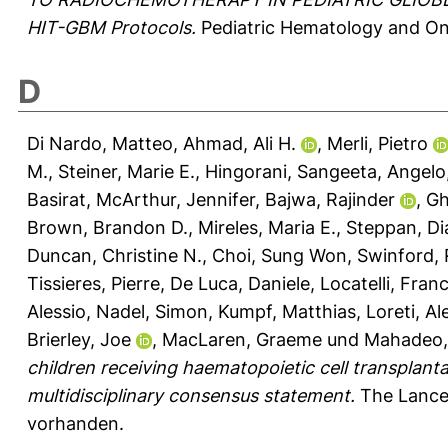
HIT-GBM Protocols.
Pediatric Hematology and Onc
D
Di Nardo, Matteo
,
Ahmad, Ali H.
,
Merli, Pietro
M.
,
Steiner, Marie E.
,
Hingorani, Sangeeta
,
Angelo
Basirat
,
McArthur, Jennifer
,
Bajwa, Rajinder
,
Gh
Brown, Brandon D.
,
Mireles, Maria E.
,
Steppan, Di
Duncan, Christine N.
,
Choi, Sung Won
,
Swinford, 
Tissieres, Pierre
,
De Luca, Daniele
,
Locatelli, Fran
Alessio
,
Nadel, Simon
,
Kumpf, Matthias
,
Loreti, A
Brierley, Joe
,
MacLaren, Graeme
und
Mahadeo, 
children receiving haematopoietic cell transplant
multidisciplinary consensus statement.
The Lancet
vorhanden.