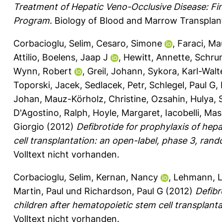
Treatment of Hepatic Veno-Occlusive Disease: Fi
Program.
Biology of Blood and Marrow Transplant
Corbacioglu, Selim
,
Cesaro, Simone
,
Faraci, Ma
Attilio
,
Boelens, Jaap J
,
Hewitt, Annette
,
Schru
Wynn, Robert
,
Greil, Johann
,
Sykora, Karl-Walt
Toporski, Jacek
,
Sedlacek, Petr
,
Schlegel, Paul G
,
Johan
,
Mauz-Körholz, Christine
,
Ozsahin, Hulya
,
D'Agostino, Ralph
,
Hoyle, Margaret
,
Iacobelli, Ma
Giorgio
(2012)
Defibrotide for prophylaxis of hep
cell transplantation: an open-label, phase 3, rando
Volltext nicht vorhanden.
Corbacioglu, Selim
,
Kernan, Nancy
,
Lehmann, L
Martin, Paul
und
Richardson, Paul G
(2012)
Defibr
children after hematopoietic stem cell transplanta
Volltext nicht vorhanden.