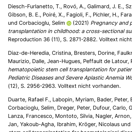
Diesch-Furlanetto, T.
,
Rovó, A.
,
Galimard, J. E.
,
Sz
Gibson, B. E.
,
Poiré, X.
,
Fagioli, F.
,
Pichler, H.
,
Fara
und
Corbacioglu, Selim
(2021)
Pregnancy and p
transplantation in childhood: a cross-sectional s
Reproduction 36 (11), S. 2871-2882.
Volltext nich
Diaz-de-Heredia, Cristina
,
Bresters, Dorine
,
Faulk
Maurizio
,
Dalle, Jean-Hugues
,
Peffault de Latour, 
hematopoietic stem cell transplantation for pati
Pediatric Diseases and Severe Aplastic Anemia Wo
(12), S. 2956-2963.
Volltext nicht vorhanden.
Duarte, Rafael F.
,
Labopin, Myriam
,
Bader, Peter
,
Corbacioglu, Selim
,
Dreger, Peter
,
Dufour, Carlo
,
G
Lanza, Francesco
,
Montoto, Silvia
,
Nagler, Arnon
Jan
,
Yakoub-Agha, Ibrahim
,
Kröger, Nicolaus
und