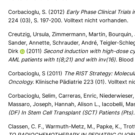
Corbacioglu, S.
(2012)
Early Phase Clinical Trials
224 (03), S. 197-200.
Volltext nicht vorhanden.
Creutzig, Ursula
,
Zimmermann, Martin
,
Bourquin, 
Sander, Annette
,
Schrauder, André
,
Teigler-Schle
Dirk
(2011)
Second induction with high-dose cy
AML patients with t(8;21) and with inv(16).
Blood 
Corbacioglu, S
(2011)
The RIST Strategy: Molecul
Oncology.
Klinische Pädiatrie 223 (01).
Volltext n
Corbacioglu, Selim
,
Carreras, Enric
,
Niederwieser,
Massaro, Joseph
,
Hannah, Alison L.
,
Iacobelli, M
(DF) In Stem Cell Transplant (SCT) Patients (Pts).
Classen, C. F.
,
Warmuth-Metz, M.
,
Papke, K.
,
Trot
TO RADIOCHEMOTHERAPY IN PEDIATRIC GLIOBLAS