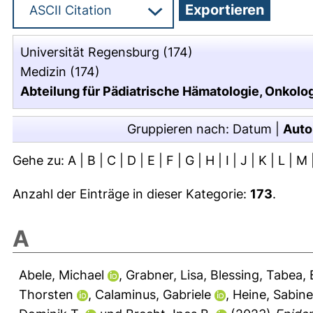
Universität Regensburg
(174)
Medizin
(174)
Abteilung für Pädiatrische Hämatologie, Onkolo
Gruppieren nach:
Datum
|
Auto
Gehe zu:
A
|
B
|
C
|
D
|
E
|
F
|
G
|
H
|
I
|
J
|
K
|
L
|
M
Anzahl der Einträge in dieser Kategorie:
173
.
A
Abele, Michael
,
Grabner, Lisa
,
Blessing, Tabea
,
Thorsten
,
Calaminus, Gabriele
,
Heine, Sabine