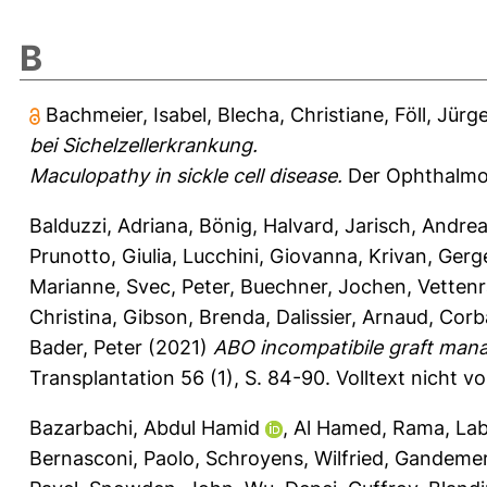
B
Bachmeier, Isabel
,
Blecha, Christiane
,
Föll, Jürg
bei Sichelzellerkrankung.
Maculopathy in sickle cell disease.
Der Ophthalmol
Balduzzi, Adriana
,
Bönig, Halvard
,
Jarisch, Andre
Prunotto, Giulia
,
Lucchini, Giovanna
,
Krivan, Gerg
Marianne
,
Svec, Peter
,
Buechner, Jochen
,
Vettenr
Christina
,
Gibson, Brenda
,
Dalissier, Arnaud
,
Corba
Bader, Peter
(2021)
ABO incompatibile graft mana
Transplantation 56 (1), S. 84-90.
Volltext nicht v
Bazarbachi, Abdul Hamid
,
Al Hamed, Rama
,
Lab
Bernasconi, Paolo
,
Schroyens, Wilfried
,
Gandemer,