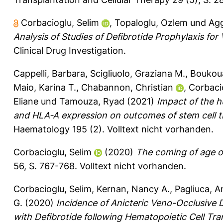
Corbacioglu, Selim
,
Topaloglu, Ozlem
und
Agg
Analysis of Studies of Defibrotide Prophylaxis f
Clinical Drug Investigation.
Cappelli, Barbara
,
Scigliuolo, Graziana M.
,
Boukoua
Maio, Karina T.
,
Chabannon, Christian
,
Corbaci
Eliane
und
Tamouza, Ryad
(2021)
Impact of the 
and HLA‐A expression on outcomes of stem cell tra
Haematology 195 (2).
Volltext nicht vorhanden.
Corbacioglu, Selim
(2020)
The coming of age of
56, S. 767-768.
Volltext nicht vorhanden.
Corbacioglu, Selim
,
Kernan, Nancy A.
,
Pagliuca, A
G.
(2020)
Incidence of Anicteric Veno-Occlusive
with Defibrotide following Hematopoietic Cell Tran