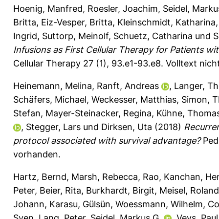
Hoenig, Manfred
,
Roesler, Joachim
,
Seidel, Marku
Britta
,
Eiz-Vesper, Britta
,
Kleinschmidt, Katharina
Ingrid
,
Suttorp, Meinolf
,
Schuetz, Catharina
und
S
Infusions as First Cellular Therapy for Patients wi
Cellular Therapy 27 (1), 93.e1-93.e8.
Volltext nic
Heinemann, Melina
,
Ranft, Andreas
,
Langer, Th
Schäfers, Michael
,
Weckesser, Matthias
,
Simon, T
Stefan
,
Mayer-Steinacker, Regina
,
Kühne, Thoma
,
Stegger, Lars
und
Dirksen, Uta
(2018)
Recurren
protocol associated with survival advantage?
Pedi
vorhanden.
Hartz, Bernd
,
Marsh, Rebecca
,
Rao, Kanchan
,
Hen
Peter
,
Beier, Rita
,
Burkhardt, Birgit
,
Meisel, Roland
Johann
,
Karasu, Gülsün
,
Woessmann, Wilhelm
,
Co
Sven
,
Lang, Peter
,
Seidel, Markus G.
,
Veys, Paul