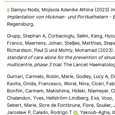
Ganiyu-Noibi, Mojisola Adenike Athina
(2023)
I
Implantation von Hickman- und Portkathetern - E
Regensburg.
Grupp, Stephan A
,
Corbacioglu, Selim
,
Kang, Hyou
Franco
,
Maertens, Johan
,
Stelljes, Matthias
,
Stepe
Richardson, Paul G
und
Mohty, Mohamad
(2023)
standard of care alone for the prevention of si
multicentre, phase 3 trial.
The Lancet Haematolog
Gurnari, Carmelo
,
Robin, Marie
,
Godley, Lucy A
,
D
Kavita
,
Onida, Francesco
,
Worel, Nina
,
Ciceri, Fab
Bonfim, Carmem
,
Makishima, Hideki
,
Niemeyer, C
Chalandon, Yves
,
Hellström-Lindberg, Eva
,
Voso,
Sebert, Marie
,
Sicre de Fontbrune, Flore
,
Soulier,
Jarosław P
,
Calado, Rodrigo T
,
Yakoub-Agha, I