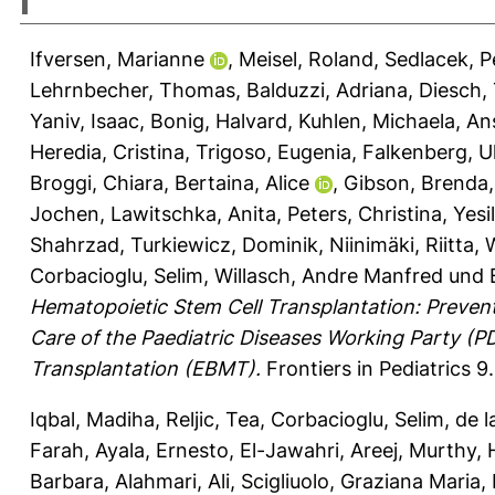
I
Ifversen, Marianne
,
Meisel, Roland
,
Sedlacek, P
Lehrnbecher, Thomas
,
Balduzzi, Adriana
,
Diesch,
Yaniv, Isaac
,
Bonig, Halvard
,
Kuhlen, Michaela
,
An
Heredia, Cristina
,
Trigoso, Eugenia
,
Falkenberg, Ul
Broggi, Chiara
,
Bertaina, Alice
,
Gibson, Brenda
Jochen
,
Lawitschka, Anita
,
Peters, Christina
,
Yesi
Shahrzad
,
Turkiewicz, Dominik
,
Niinimäki, Riitta
,
Corbacioglu, Selim
,
Willasch, Andre Manfred
und
Hematopoietic Stem Cell Transplantation: Preven
Care of the Paediatric Diseases Working Party (
Transplantation (EBMT).
Frontiers in Pediatrics 9
Iqbal, Madiha
,
Reljic, Tea
,
Corbacioglu, Selim
,
de l
Farah
,
Ayala, Ernesto
,
El-Jawahri, Areej
,
Murthy,
Barbara
,
Alahmari, Ali
,
Scigliuolo, Graziana Maria
,