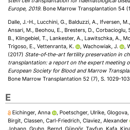
stem cell transplantation for haematological dise
Europe, 2019.
Bone Marrow Transplantation 54 (1
Dalle, J.-H.
,
Lucchini, G.
,
Balduzzi, A.
,
Ifversen, M.
Ansari, M.
,
Beohou, E.
,
Bresters, D.
,
Corbacioglu, 
B.
,
Klingebiel, T.
,
Lankester, A.
,
Lawitschka, A.
,
Mo
Trigoso, E.
,
Vettenranta, K.
,
Wachowiak, J.
,
W
(2017)
State-of-the-art fertility preservation in
transplantation: a report on the expert meeting 
European Society for Blood and Marrow Transpla
Bone Marrow Transplantation 52 (7), S. 1029-10
E
Eichinger, Anna
,
Poetschger, Ulrike
,
Glogova,
Birgit
,
Classen, Carl-Friedrich
,
Claviez, Alexander
Johann
,
Gruhn, Bernd
,
Güngör, Tayfun
,
Kafa, Kin