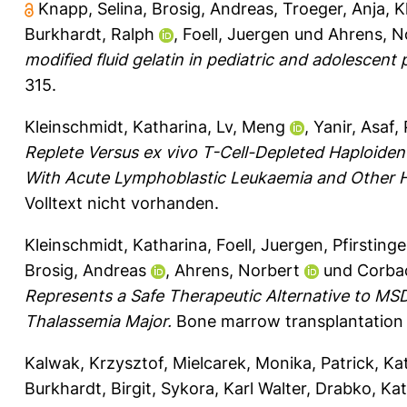
Knapp, Selina
,
Brosig, Andreas
,
Troeger, Anja
,
K
Burkhardt, Ralph
,
Foell, Juergen
und
Ahrens, N
modified fluid gelatin in pediatric and adolescent
315.
Kleinschmidt, Katharina
,
Lv, Meng
,
Yanir, Asaf
,
Replete Versus ex vivo T-Cell-Depleted Haploiden
With Acute Lymphoblastic Leukaemia and Other H
Volltext nicht vorhanden.
Kleinschmidt, Katharina
,
Foell, Juergen
,
Pfirstinge
Brosig, Andreas
,
Ahrens, Norbert
und
Corbac
Represents a Safe Therapeutic Alternative to MSD
Thalassemia Major.
Bone marrow transplantation 5
Kalwak, Krzysztof
,
Mielcarek, Monika
,
Patrick, Ka
Burkhardt, Birgit
,
Sykora, Karl Walter
,
Drabko, Ka