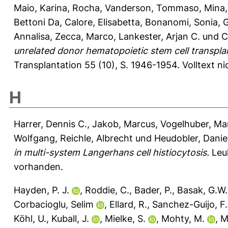
Maio, Karina
,
Rocha, Vanderson
,
Tommaso, Mina
Bettoni Da
,
Calore, Elisabetta
,
Bonanomi, Sonia
,
G
Annalisa
,
Zecca, Marco
,
Lankester, Arjan C.
und
C
unrelated donor hematopoietic stem cell transplant
Transplantation 55 (10), S. 1946-1954.
Volltext n
H
Harrer, Dennis C.
,
Jakob, Marcus
,
Vogelhuber, Ma
Wolfgang
,
Reichle, Albrecht
und
Heudobler, Danie
in multi-system Langerhans cell histiocytosis.
Leu
vorhanden.
Hayden, P. J.
,
Roddie, C.
,
Bader, P.
,
Basak, G.W.
Corbacioglu, Selim
,
Ellard, R.
,
Sanchez-Guijo, F.
Köhl, U.
,
Kuball, J.
,
Mielke, S.
,
Mohty, M.
,
M