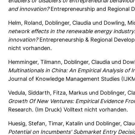
enablers or disablers of entrepreneurial behaviour
and innovation?
Entrepreneurship and Regional D
Helm, Roland
,
Doblinger, Claudia
und
Dowling, Mi
network effects in the renewable energy industry:
innovation?
Entrepreneurship & Regional Developm
nicht vorhanden.
Hemminger, Tilmann
,
Doblinger, Claudia
und
Dowl
Multinationals in China: An Empirical Analysis of
Journal of Knowledge Management Studies (IJKMS
Vedula, Siddarth
,
Fitza, Markus
und
Doblinger, Cl
Growth Of New Ventures: Empirical Evidence Fr
Research.
(Im Druck) Volltext nicht vorhanden.
Huesig, Stefan
,
Timar, Katalin
und
Doblinger, Clau
Potential on Incumbents' Submarket Entry Decisi