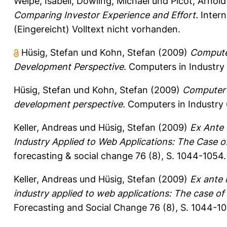
Welpe, Isabell
,
Dowling, Michael
und
Picot, Arnold
Comparing Investor Experience and Effort.
Intern
(Eingereicht) Volltext nicht vorhanden.
Hüsig, Stefan
und
Kohn, Stefan
(2009)
Computer
Development Perspective.
Computers in Industry 
Hüsig, Stefan
und
Kohn, Stefan
(2009)
Computer 
development perspective.
Computers in Industry 
Keller, Andreas
und
Hüsig, Stefan
(2009)
Ex Ante 
Industry Applied to Web Applications: The Case of 
forecasting & social change 76 (8), S. 1044-1054
Keller, Andreas
und
Hüsig, Stefan
(2009)
Ex ante 
industry applied to web applications: The case of 
Forecasting and Social Change 76 (8), S. 1044-1