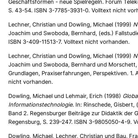
Geschäftsformen - neue Spielregeln. Forum Telek
S. 43-54. ISBN 3-7785-3931-0. Volltext nicht vo
Lechner, Christian
und
Dowling, Michael
(1999)
N
Joachim
und
Swoboda, Bernhard
, (eds.) Fallst
ISBN 3-409-11513-7. Volltext nicht vorhanden.
Lechner, Christian
und
Dowling, Michael
(1999)
N
Joachim
und
Swoboda, Bernhard
und
Morschett,
Grundlagen, Praxiserfahrungen, Perspektiven. 1. 
nicht vorhanden.
Dowling, Michael
und
Lehmair, Erich
(1998)
Globa
Informationstechnologie.
In:
Rinschede, Gisbert
,
Band 2. Regensburger Beiträge zur Didaktik der G
Regensburg, S. 239-247. ISBN 3-9805050-4-9. Vo
Dowling, Michael
,
Lechner, Christian
und
Bau, Fr