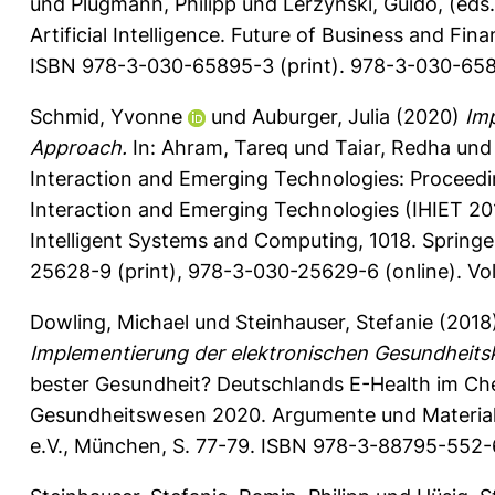
und
Plugmann, Philipp
und
Lerzynski, Guido
, (eds
Artificial Intelligence. Future of Business and Fin
ISBN 978-3-030-65895-3 (print). 978-3-030-65896
Schmid, Yvonne
und
Auburger, Julia
(2020)
Im
Approach.
In:
Ahram, Tareq
und
Taiar, Redha
un
Interaction and Emerging Technologies: Proceedi
Interaction and Emerging Technologies (IHIET 20
Intelligent Systems and Computing, 1018. Springe
25628-9 (print), 978-3-030-25629-6 (online). Vol
Dowling, Michael
und
Steinhauser, Stefanie
(2018
Implementierung der elektronischen Gesundheits
bester Gesundheit? Deutschlands E-Health im Che
Gesundheitswesen 2020. Argumente und Materiali
e.V., München, S. 77-79. ISBN 978-3-88795-552-6