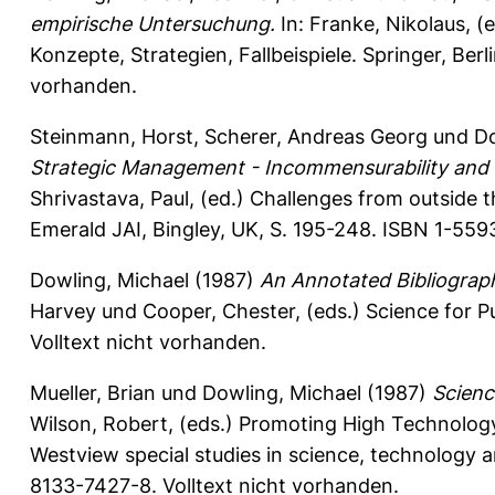
empirische Untersuchung.
In:
Franke, Nikolaus
, 
Konzepte, Strategien, Fallbeispiele. Springer, Ber
vorhanden.
Steinmann, Horst
,
Scherer, Andreas Georg
und
Do
Strategic Management - Incommensurability and t
Shrivastava, Paul
, (ed.) Challenges from outside
Emerald JAI, Bingley, UK, S. 195-248. ISBN 1-559
Dowling, Michael
(1987)
An Annotated Bibliography
Harvey
und
Cooper, Chester
, (eds.) Science for
Volltext nicht vorhanden.
Mueller, Brian
und
Dowling, Michael
(1987)
Scienc
Wilson, Robert
, (eds.) Promoting High Technology
Westview special studies in science, technology a
8133-7427-8. Volltext nicht vorhanden.