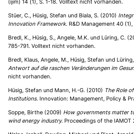
(ijim) 14 (1), S. 1-18.
Volltext nicht vorhanden.
Stüer, C.
,
Hüsig, Stefan
und
Biala, S.
(2010)
Integr
Innovation Framework.
R&D Management 40 (1), 
Bredl, K.
,
Hüsig, S.
,
Angele, M.K.
und
Lüring, C.
(2
785-791.
Volltext nicht vorhanden.
Bredl, Klaus
,
Angele, M.
,
Hüsig, Stefan
und
Lüring,
Antwort auf die raschen Veränderungen im Gesu
nicht vorhanden.
Hüsig, Stefan
und
Mann, H.-G.
(2010)
The Role of
Institutions.
Innovation: Management, Policy & Prac
Soppe, Birthe
(2009)
How governments matter to
wind energy industry.
Proceedings of the IAMOT