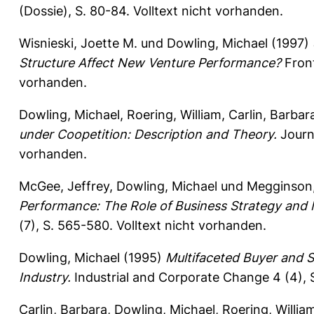
(Dossie), S. 80-84.
Volltext nicht vorhanden.
Wisnieski, Joette M.
und
Dowling, Michael
(1997)
Structure Affect New Venture Performance?
Front
vorhanden.
Dowling, Michael
,
Roering, William
,
Carlin, Barbar
under Coopetition: Description and Theory.
Journa
vorhanden.
McGee, Jeffrey
,
Dowling, Michael
und
Megginson,
Performance: The Role of Business Strategy an
(7), S. 565-580.
Volltext nicht vorhanden.
Dowling, Michael
(1995)
Multifaceted Buyer and S
Industry.
Industrial and Corporate Change 4 (4), 
Carlin, Barbara
,
Dowling, Michael
,
Roering, Willia