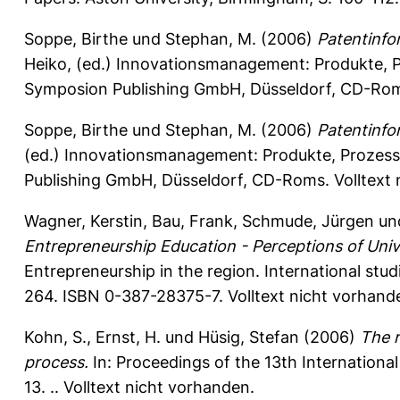
Soppe, Birthe
und
Stephan, M.
(2006)
Patentinfo
Heiko
, (ed.) Innovationsmanagement: Produkte, P
Symposion Publishing GmbH, Düsseldorf, CD-Roms
Soppe, Birthe
und
Stephan, M.
(2006)
Patentinfo
(ed.) Innovationsmanagement: Produkte, Prozesse
Publishing GmbH, Düsseldorf, CD-Roms. Volltext 
Wagner, Kerstin
,
Bau, Frank
,
Schmude, Jürgen
un
Entrepreneurship Education - Perceptions of Univ
Entrepreneurship in the region. International stud
264. ISBN 0-387-28375-7. Volltext nicht vorhand
Kohn, S.
,
Ernst, H.
und
Hüsig, Stefan
(2006)
The r
process.
In: Proceedings of the 13th Internationa
13. .. Volltext nicht vorhanden.