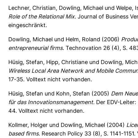
Lechner, Christian
,
Dowling, Michael
und
Welpe, I
Role of the Relational Mix.
Journal of Business Ven
eingeschränkt.
Dowling, Michael
und
Helm, Roland
(2006)
Produc
entrepreneurial firms.
Technovation 26 (4), S. 4
Hüsig, Stefan
,
Hipp, Christiane
und
Dowling, Mich
Wireless Local Area Network and Mobile Commun
17-35.
Volltext nicht vorhanden.
Hüsig, Stefan
und
Kohn, Stefan
(2005)
Dem Neuen
für das Innovationsmanagement.
Der EDV-Leiter: Z
44.
Volltext nicht vorhanden.
Kollmer, Holger
und
Dowling, Michael
(2004)
Lice
based firms.
Research Policy 33 (8), S. 1141-1151.