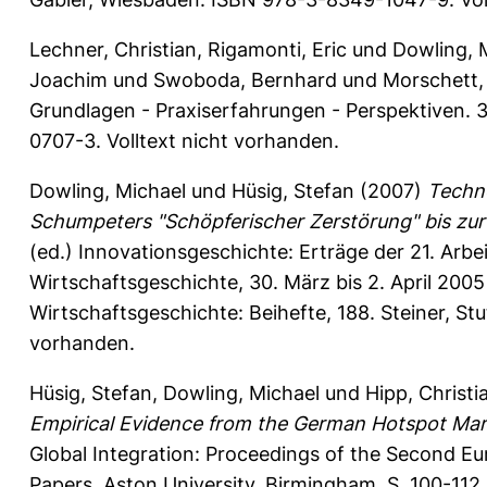
Lechner, Christian
,
Rigamonti, Eric
und
Dowling, 
Joachim
und
Swoboda, Bernhard
und
Morschett,
Grundlagen - Praxiserfahrungen - Perspektiven. 3
0707-3. Volltext nicht vorhanden.
Dowling, Michael
und
Hüsig, Stefan
(2007)
Techno
Schumpeters "Schöpferischer Zerstörung" bis zur
(ed.) Innovationsgeschichte: Erträge der 21. Arbe
Wirtschaftsgeschichte, 30. März bis 2. April 2005 
Wirtschaftsgeschichte: Beihefte, 188. Steiner, St
vorhanden.
Hüsig, Stefan
,
Dowling, Michael
und
Hipp, Christi
Empirical Evidence from the German Hotspot Mar
Global Integration: Proceedings of the Second 
Papers. Aston University, Birmingham, S. 100-112