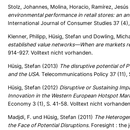
Stolz, Johannes
,
Molina, Horacio
,
Ramírez, Jesús
environmental performance in retail stores: an a
International Journal of Consumer Studies 37 (4)
Klenner, Philipp
,
Hüsig, Stefan
und
Dowling, Micha
established value networks—When are markets rea
914-927.
Volltext nicht vorhanden.
Hüsig, Stefan
(2013)
The disruptive potential of 
and the USA.
Telecommunications Policy 37 (11),
Hüsig, Stefan
(2012)
Disruptive or Sustaining Im
Innovation in the Western European Hotspot Mar
Economy 3 (1), S. 41-58.
Volltext nicht vorhanden
Madjdi, F.
und
Hüsig, Stefan
(2011)
The Heterogen
the Face of Potential Disruptions.
Foresight : the j