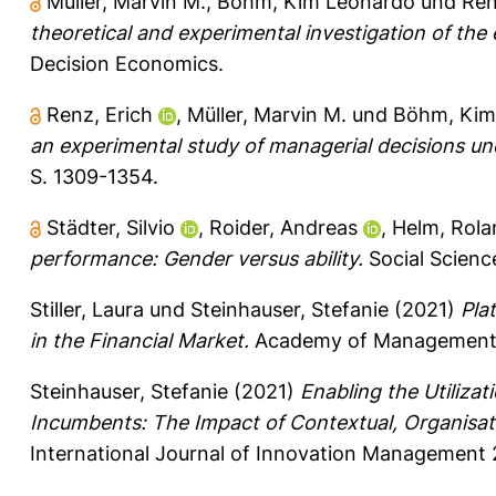
Müller, Marvin M.
,
Böhm, Kim Leonardo
und
Ren
theoretical and experimental investigation of the 
Decision Economics.
Renz, Erich
,
Müller, Marvin M.
und
Böhm, Kim
an experimental study of managerial decisions und
S. 1309-1354.
Städter, Silvio
,
Roider, Andreas
,
Helm, Rola
performance: Gender versus ability.
Social Scienc
Stiller, Laura
und
Steinhauser, Stefanie
(2021)
Pla
in the Financial Market.
Academy of Management P
Steinhauser, Stefanie
(2021)
Enabling the Utilizat
Incumbents: The Impact of Contextual, Organisati
International Journal of Innovation Management 