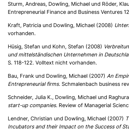
Sturm, Andreas
,
Dowling, Michael
und
Röder, Kla
Entrepreneurial Finance and Business Ventures 12 
Kraft, Patricia
und
Dowling, Michael
(2008)
Unter
vorhanden.
Hüsig, Stefan
und
Kohn, Stefan
(2008)
Verbreitun
und mittelständischen Unternehmen in Deutschla
S. 118-122.
Volltext nicht vorhanden.
Bau, Frank
und
Dowling, Michael
(2007)
An Empir
Entrepreneurial firms.
Schmalenbach business revi
Schneider, Julia K.
,
Dowling, Michael
und
Raghura
start-up companies.
Review of Managerial Science
Lendner, Christian
und
Dowling, Michael
(2007)
T
Incubators and their Impact on the Success of Sta