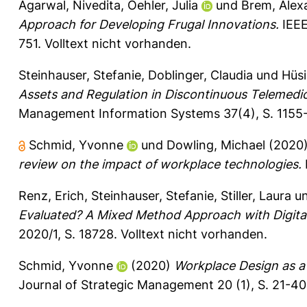
Agarwal, Nivedita
,
Oehler, Julia
und
Brem, Alex
Approach for Developing Frugal Innovations.
IEEE
751.
Volltext nicht vorhanden.
Steinhauser, Stefanie
,
Doblinger, Claudia
und
Hüsi
Assets and Regulation in Discontinuous Telemedic
Management Information Systems 37(4), S. 1155
Schmid, Yvonne
und
Dowling, Michael
(2020
review on the impact of workplace technologies.
Renz, Erich
,
Steinhauser, Stefanie
,
Stiller, Laura
u
Evaluated? A Mixed Method Approach with Digita
2020/1, S. 18728.
Volltext nicht vorhanden.
Schmid, Yvonne
(2020)
Workplace Design as a
Journal of Strategic Management 20 (1), S. 21-4