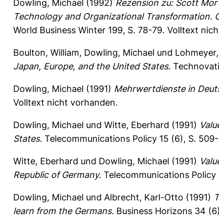
Dowling, Michael
(1992)
Rezension zu: Scott Mort
Technology and Organizational Transformation. Ox
World Business Winter 199, S. 78-79.
Volltext nic
Boulton, William
,
Dowling, Michael
und
Lohmeyer,
Japan, Europe, and the United States.
Technovatio
Dowling, Michael
(1991)
Mehrwertdienste in Deuts
Volltext nicht vorhanden.
Dowling, Michael
und
Witte, Eberhard
(1991)
Valu
States.
Telecommunications Policy 15 (6), S. 509
Witte, Eberhard
und
Dowling, Michael
(1991)
Valu
Republic of Germany.
Telecommunications Policy 
Dowling, Michael
und
Albrecht, Karl-Otto
(1991)
T
learn from the Germans.
Business Horizons 34 (6)