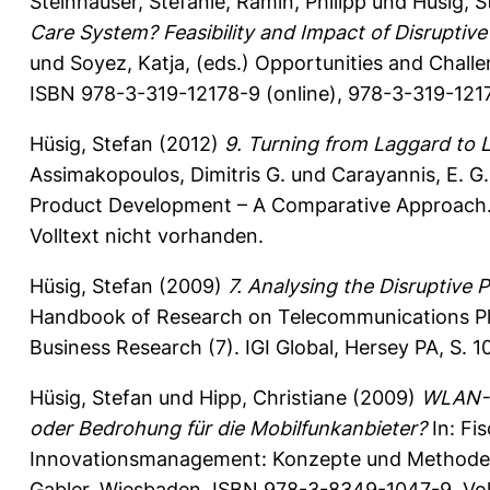
Steinhauser, Stefanie
,
Ramin, Philipp
und
Hüsig, S
Care System? Feasibility and Impact of Disruptiv
und
Soyez, Katja
, (eds.) Opportunities and Chall
ISBN 978-3-319-12178-9 (online), 978-3-319-12177
Hüsig, Stefan
(2012)
9. Turning from Laggard to 
Assimakopoulos, Dimitris G.
und
Carayannis, E. G.
Product Development – A Comparative Approach. 
Volltext nicht vorhanden.
Hüsig, Stefan
(2009)
7. Analysing the Disruptive 
Handbook of Research on Telecommunications Pl
Business Research (7). IGI Global, Hersey PA, S.
Hüsig, Stefan
und
Hipp, Christiane
(2009)
WLAN-S
oder Bedrohung für die Mobilfunkanbieter?
In:
Fis
Innovationsmanagement: Konzepte und Methoden
Gabler, Wiesbaden. ISBN 978-3-8349-1047-9. Vol