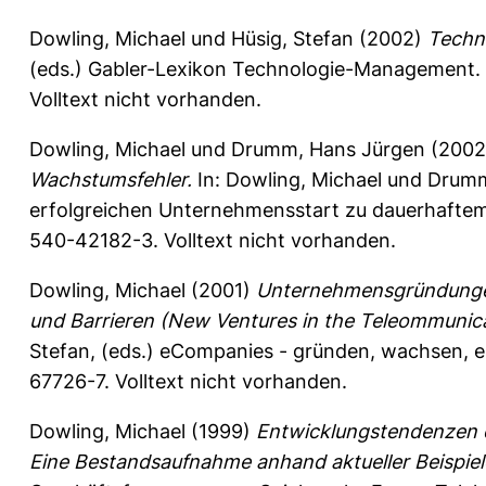
Dowling, Michael
und
Hüsig, Stefan
(2002)
Techno
(eds.) Gabler-Lexikon Technologie-Management. 
Volltext nicht vorhanden.
Dowling, Michael
und
Drumm, Hans Jürgen
(200
Wachstumsfehler.
In:
Dowling, Michael
und
Drumm
erfolgreichen Unternehmensstart zu dauerhaftem W
540-42182-3. Volltext nicht vorhanden.
Dowling, Michael
(2001)
Unternehmensgründungen 
und Barrieren (New Ventures in the Teleommunica
Stefan
, (eds.) eCompanies - gründen, wachsen, er
67726-7. Volltext nicht vorhanden.
Dowling, Michael
(1999)
Entwicklungstendenzen d
Eine Bestandsaufnahme anhand aktueller Beispiel