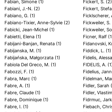
Fabian, Simone
(1)
Fickert, S.
(2)
Fabiani, J.-N.
(2)
Fickert, Stef
Fabiano, G.
(1)
Ficklscherer,
Fabiano-Tixier, Anne-Sylvie
(2)
Fickweiler, S.
Fabicki, Jean-Michel
(1)
Fickweiler, S
Fabietti, Elena
(1)
Ficner, Ralf
(1
Fabijani-Banjan, Renata
(1)
Fidanovski, Kr
Fabijanska, M.
(1)
Fiddick, L.
(1)
Fabijańska, Małgorzata
(1)
Fidelis, Aless
Fabiola Del Greco, M.
(1)
FIDELIS, A.
(1
Fabozzi, F.
(1)
Fidelius, Jann
Fabra, Marc
(1)
Fidelman, Ma
Fabre, A.
(1)
Fidler, Sarah
(
Fabre, Claude
(1)
Fidler, Vlastim
Fabre, Dominique
(1)
Fidrmuc, Jar
Fabre, I.
(1)
Fiebach, Chris