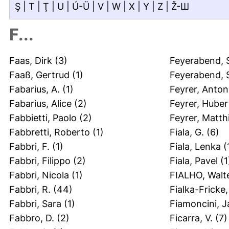
Ş
|
T
|
Ţ
|
U
|
Ú-Ü
|
V
|
W
|
X
|
Y
|
Z
|
Ž-Ш
F...
Faas, Dirk
(3)
Feyerabend, 
Faaß, Gertrud
(1)
Feyerabend, 
Fabarius, A.
(1)
Feyrer, Anton
Fabarius, Alice
(2)
Feyrer, Huber
Fabbietti, Paolo
(2)
Feyrer, Matth
Fabbretti, Roberto
(1)
Fiala, G.
(6)
Fabbri, F.
(1)
Fiala, Lenka
(
Fabbri, Filippo
(2)
Fiala, Pavel
(1
Fabbri, Nicola
(1)
FIALHO, Walt
Fabbri, R.
(44)
Fialka-Fricke,
Fabbri, Sara
(1)
Fiamoncini, Ja
Fabbro, D.
(2)
Ficarra, V.
(7)