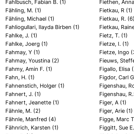
Fahlbusch, Fabian B.
(1)
Fiethen, Ann
Fähling, M.
(1)
Fietkau, R
(1)
Fähling, Michael
(1)
Fietkau, R.
(6
Fahliogullari, Ilayda Birben
(1)
Fietkau, Rain
Fahlke, J.
(1)
Fietz, T.
(1)
Fahlke, Joerg
(1)
Fietze, I.
(1)
Fahmay, Y
(1)
Fietze, Ingo
(
Fahmay, Youstina
(2)
Fieuws, Steff
Fahmy, Amin F.
(1)
Figallo, Elisa
(
Fahn, H.
(1)
Figdor, Carl G
Fahnenstich, Holger
(1)
Figenshau, Ro
Fahnert, J.
(1)
Figenshau, R.
Fahnert, Jeanette
(1)
Figer, A
(1)
Fähnle, M.
(2)
Figer, Arie
(1)
Fähnle, Manfred
(4)
Figge, Marc T
Fähnrich, Karsten
(1)
Figgitt, Sue E