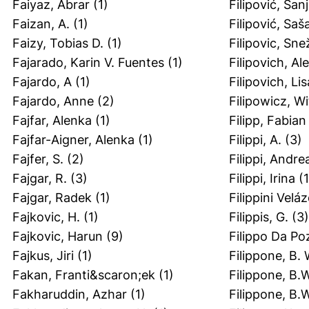
Faiyaz, Abrar
(1)
Filipović, San
Faizan, A.
(1)
Filipović, Saš
Faizy, Tobias D.
(1)
Filipovic, Sn
Fajarado, Karin V. Fuentes
(1)
Filipovich, Al
Fajardo, A
(1)
Filipovich, Lis
Fajardo, Anne
(2)
Filipowicz, Wi
Fajfar, Alenka
(1)
Filipp, Fabian
Fajfar-Aigner, Alenka
(1)
Filippi, A.
(3)
Fajfer, S.
(2)
Filippi, Andre
Fajgar, R.
(3)
Filippi, Irina
(1
Fajgar, Radek
(1)
Filippini Velá
Fajkovic, H.
(1)
Filippis, G.
(3)
Fajkovic, Harun
(9)
Filippo Da Po
Fajkus, Jiri
(1)
Filippone, B. 
Fakan, Franti&scaron;ek
(1)
Filippone, B.
Fakharuddin, Azhar
(1)
Filippone, B.W