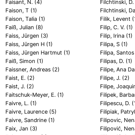
Faisant, N.
(4)
Filchtinski, D.
Faison, T
(1)
Filchtinski, D
Faison, Talia
(1)
Filik, Levent
(
Faiß, Julian
(8)
Filip, C. V.
(1)
Faiss, Jürgen
(3)
Filip, Irina
(1)
Faiss, Jürgen H
(1)
Filipa, S
(1)
Faiss, Jürgen Hartmut
(1)
Filipa, Santos
Faiß, Simon
(1)
Filipas, D.
(1)
Faissner, Andreas
(2)
Filipe, Ana Da
Faist, E.
(2)
Filipe, J.
(2)
Faist, J.
(2)
Filipe, Joaqu
Faitschuk-Meyer, E.
(1)
Filipek, Barba
Faivre, L.
(1)
Filipescu, D.
(
Faivre, Laurence
(5)
Filipiak, Patry
Faivre, Sandrine
(1)
Filipovic, Ne
Faix, Jan
(3)
Filipović, Ne