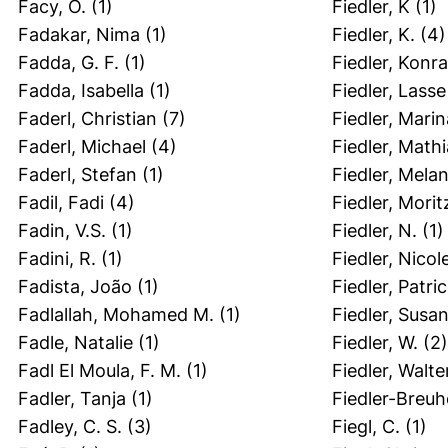
Facy, O.
(1)
Fiedler, K
(1)
Fadakar, Nima
(1)
Fiedler, K.
(4)
Fadda, G. F.
(1)
Fiedler, Konr
Fadda, Isabella
(1)
Fiedler, Lasse
Faderl, Christian
(7)
Fiedler, Marin
Faderl, Michael
(4)
Fiedler, Math
Faderl, Stefan
(1)
Fiedler, Melan
Fadil, Fadi
(4)
Fiedler, Morit
Fadin, V.S.
(1)
Fiedler, N.
(1)
Fadini, R.
(1)
Fiedler, Nicol
Fadista, João
(1)
Fiedler, Patric
Fadlallah, Mohamed M.
(1)
Fiedler, Susa
Fadle, Natalie
(1)
Fiedler, W.
(2)
Fadl El Moula, F. M.
(1)
Fiedler, Walte
Fadler, Tanja
(1)
Fiedler-Breuhe
Fadley, C. S.
(3)
Fiegl, C.
(1)