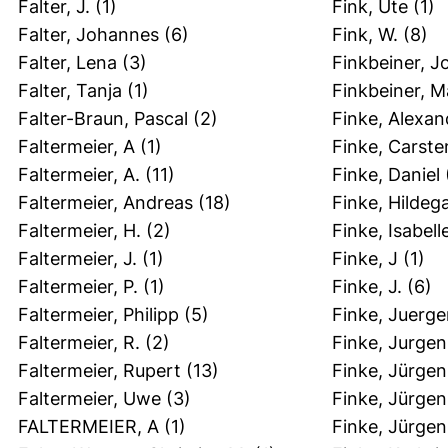
Falter, J.
(1)
Fink, Ute
(1)
Falter, Johannes
(6)
Fink, W.
(8)
Falter, Lena
(3)
Finkbeiner, J
Falter, Tanja
(1)
Finkbeiner, M
Falter-Braun, Pascal
(2)
Finke, Alexan
Faltermeier, A
(1)
Finke, Carste
Faltermeier, A.
(11)
Finke, Daniel
Faltermeier, Andreas
(18)
Finke, Hildeg
Faltermeier, H.
(2)
Finke, Isabell
Faltermeier, J.
(1)
Finke, J
(1)
Faltermeier, P.
(1)
Finke, J.
(6)
Faltermeier, Philipp
(5)
Finke, Juerg
Faltermeier, R.
(2)
Finke, Jurgen
Faltermeier, Rupert
(13)
Finke, Jürgen
Faltermeier, Uwe
(3)
Finke, Jürgen
FALTERMEIER, A
(1)
Finke, Jürgen