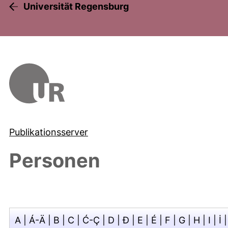
Universität Regensburg
Publikationsserver
Personen
A
|
Á-Ä
|
B
|
C
|
Ć-Ç
|
D
|
Đ
|
E
|
É
|
F
|
G
|
H
|
I
|
İ