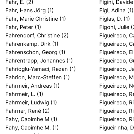
Fahr, E.
(2)
Figini, Davide
Fahr, Hans Jörg
(1)
Figl, Adina
(1)
Fahr, Marie Christine
(1)
Figlas, D.
(1)
Fahr, Peter
(1)
Figoni, Julie
(
Fahrendorf, Christine
(2)
Figueiredo, C
Fahrenkamp, Dirk
(1)
Figueiredo, Ca
Fahrenschon, Georg
(1)
Figueiredo, E
Fahrentrapp, Johannes
(1)
Figueiredo, G
Fahrioglu‐Yamaci, Rezan
(1)
Figueiredo, J
Fahrion, Marc-Steffen
(1)
Figueiredo, Ma
Fahrmeir, Andreas
(1)
Figueiredo, 
Fahrmeir, L.
(1)
Figueiredo, R
Fahrmeir, Ludwig
(1)
Figueiredo, R
Fahrner, René
(2)
Figueiredo, R
Fahy, Caoimhe M
(1)
Figueiredo, R
Fahy, Caoimhe M.
(1)
Figueirinha, 