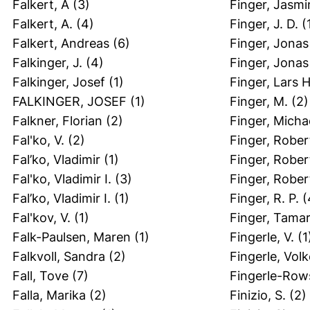
Falkert, A
(3)
Finger, Jasmi
Falkert, A.
(4)
Finger, J. D.
(
Falkert, Andreas
(6)
Finger, Jonas
Falkinger, J.
(4)
Finger, Jonas
Falkinger, Josef
(1)
Finger, Lars H
FALKINGER, JOSEF
(1)
Finger, M.
(2)
Falkner, Florian
(2)
Finger, Micha
Fal'ko, V.
(2)
Finger, Rober
Fal’ko, Vladimir
(1)
Finger, Rober
Fal'ko, Vladimir I.
(3)
Finger, Rober
Fal’ko, Vladimir I.
(1)
Finger, R. P.
(
Fal'kov, V.
(1)
Finger, Tama
Falk-Paulsen, Maren
(1)
Fingerle, V.
(1
Falkvoll, Sandra
(2)
Fingerle, Volk
Fall, Tove
(7)
Fingerle-Row
Falla, Marika
(2)
Finizio, S.
(2)