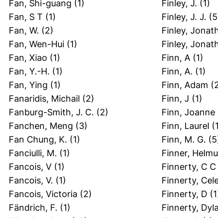
Fan, Shi-guang
(1)
Finley, J.
(1)
Fan, S T
(1)
Finley, J. J.
(5
Fan, W.
(2)
Finley, Jonat
Fan, Wen-Hui
(1)
Finley, Jonat
Fan, Xiao
(1)
Finn, A
(1)
Fan, Y.-H.
(1)
Finn, A.
(1)
Fan, Ying
(1)
Finn, Adam
(2
Fanaridis, Michail
(2)
Finn, J
(1)
Fanburg-Smith, J. C.
(2)
Finn, Joanne
Fanchen, Meng
(3)
Finn, Laurel
(1
Fan Chung, K.
(1)
Finn, M. G.
(5
Fanciulli, M.
(1)
Finner, Helmu
Fancois, V
(1)
Finnerty, C C
Fancois, V.
(1)
Finnerty, Cel
Fancois, Victoria
(2)
Finnerty, D
(1
Fändrich, F.
(1)
Finnerty, Dyl