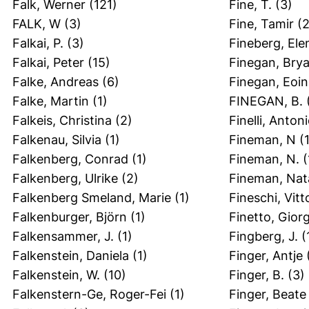
Falk, Werner
(121)
Fine, T.
(3)
FALK, W
(3)
Fine, Tamir
(2
Falkai, P.
(3)
Fineberg, Ele
Falkai, Peter
(15)
Finegan, Bry
Falke, Andreas
(6)
Finegan, Eoin
Falke, Martin
(1)
FINEGAN, B.
(
Falkeis, Christina
(2)
Finelli, Anton
Falkenau, Silvia
(1)
Fineman, N
(1
Falkenberg, Conrad
(1)
Fineman, N.
(
Falkenberg, Ulrike
(2)
Fineman, Nata
Falkenberg Smeland, Marie
(1)
Fineschi, Vitt
Falkenburger, Björn
(1)
Finetto, Giorg
Falkensammer, J.
(1)
Fingberg, J.
(
Falkenstein, Daniela
(1)
Finger, Antje
(
Falkenstein, W.
(10)
Finger, B.
(3)
Falkenstern-Ge, Roger-Fei
(1)
Finger, Beate