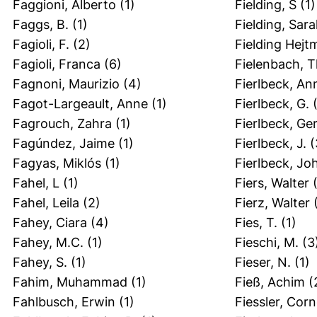
Faggioni, Alberto
(1)
Fielding, S
(1)
Faggs, B.
(1)
Fielding, Sar
Fagioli, F.
(2)
Fielding Hejtm
Fagioli, Franca
(6)
Fielenbach, 
Fagnoni, Maurizio
(4)
Fierlbeck, An
Fagot-Largeault, Anne
(1)
Fierlbeck, G.
(
Fagrouch, Zahra
(1)
Fierlbeck, Ge
Fagúndez, Jaime
(1)
Fierlbeck, J.
(
Fagyas, Miklós
(1)
Fierlbeck, Jo
Fahel, L
(1)
Fiers, Walter
(
Fahel, Leila
(2)
Fierz, Walter
(
Fahey, Ciara
(4)
Fies, T.
(1)
Fahey, M.C.
(1)
Fieschi, M.
(3
Fahey, S.
(1)
Fieser, N.
(1)
Fahim, Muhammad
(1)
Fieß, Achim
(
Fahlbusch, Erwin
(1)
Fiessler, Corn