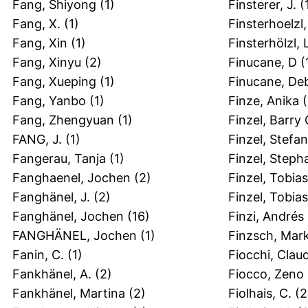
Fang, Shiyong
(1)
Finsterer, J.
(
Fang, X.
(1)
Finsterhoelzl,
Fang, Xin
(1)
Finsterhölzl, 
Fang, Xinyu
(2)
Finucane, D
(
Fang, Xueping
(1)
Finucane, De
Fang, Yanbo
(1)
Finze, Anika
(
Fang, Zhengyuan
(1)
Finzel, Barry 
FANG, J.
(1)
Finzel, Stefan
Fangerau, Tanja
(1)
Finzel, Steph
Fanghaenel, Jochen
(2)
Finzel, Tobias
Fanghänel, J.
(2)
Finzel, Tobia
Fanghänel, Jochen
(16)
Finzi, Andrés
FANGHÄNEL, Jochen
(1)
Finzsch, Mar
Fanin, C.
(1)
Fiocchi, Clau
Fankhänel, A.
(2)
Fiocco, Zeno
Fankhänel, Martina
(2)
Fiolhais, C.
(2