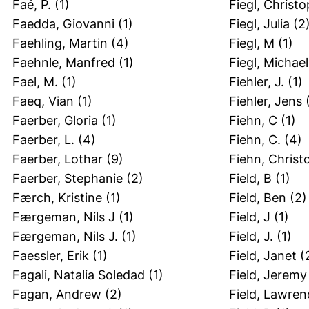
Faé, P.
(1)
Fiegl, Christ
Faedda, Giovanni
(1)
Fiegl, Julia
(2
Faehling, Martin
(4)
Fiegl, M
(1)
Faehnle, Manfred
(1)
Fiegl, Michael
Fael, M.
(1)
Fiehler, J.
(1)
Faeq, Vian
(1)
Fiehler, Jens
Faerber, Gloria
(1)
Fiehn, C
(1)
Faerber, L.
(4)
Fiehn, C.
(4)
Faerber, Lothar
(9)
Fiehn, Christ
Faerber, Stephanie
(2)
Field, B
(1)
Færch, Kristine
(1)
Field, Ben
(2)
Færgeman, Nils J
(1)
Field, J
(1)
Færgeman, Nils J.
(1)
Field, J.
(1)
Faessler, Erik
(1)
Field, Janet
(
Fagali, Natalia Soledad
(1)
Field, Jeremy
Fagan, Andrew
(2)
Field, Lawren