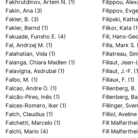
Fakhrutdinov, Artem N.
(1)
Filippou, Ale
Fakin, Ana
(3)
Filippov, Evg
Fakler, B.
(3)
Filipski, Kath
Fakler, Bernd
(1)
Filkor, Kata
(1
Fakuade, Funsho E.
(4)
Fill, Hans-Ge
Fal, Andrzej M.
(1)
Filla, Mark S.
(
Falahatian, Vida
(1)
Fillatreau, Si
Falanga, Chiara Madlen
(1)
Fillaut, Jean-
Falavigna, Asdrubal
(1)
Fillaut, J.-F.
(1
Falbo, M.
(1)
Fillaux, F.
(1)
Falcao, Andre O.
(1)
Fillenberg, B.
Falcão-Pires, Inês
(1)
Fillenberg, B
Falces-Romero, Iker
(1)
Fillinger, Sve
Falch, Claudius
(1)
Filliol, Aveline
Falchetti, Marcelo
(1)
Fill Malferthei
Falchi, Mario
(4)
Fill Malferthe