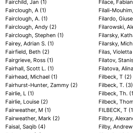
Fairchild, Jan
(1)
Filace, Fabia
Fairclough, A
(1)
Filali-Mouhim,
Fairclough, A.
(1)
Filardo, Gius
Fairclough, Andy
(2)
Filarowski, A
Fairclough, Stephen
(1)
Filarsky, Kath
Fairey, Adrian S.
(1)
Filarsky, Mich
Fairfield, Beth
(2)
Filas, Violetta
Fairgrieve, Ross
(1)
Filatov, Stani
Fairhall, Scott L.
(1)
Filatova, Alin
Fairhead, Michael
(1)
Filbeck, T
(2)
Fairhurst-Hunter, Zammy
(2)
Filbeck, T.
(3)
Fairlie, L
(1)
Filbeck, Th.
(1
Fairlie, Louise
(2)
Filbeck, Tho
Fairweather, M
(1)
FILBECK, T
(1
Fairweather, Mark
(2)
Filbry, Alexa
Faisal, Saqib
(4)
Filby, Andrew