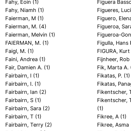
Fahy, Eoin
(1)
Figuera Basso
Fahy, Niamh
(1)
Figueres, Luci
Faierman, M
(1)
Figuero, Elen
Faierman, M.
(4)
Figueroa, Sa
Faierman, Melvin
(1)
Figueroa-Gonz
FAIERMAN, M.
(1)
Figulla, Hans 
Faigl, M.
(1)
FIGURA, Kurt
Faini, Andrea
(1)
Fijnheer, Rob
Fair, Damien A.
(1)
Fik, Marta A.
Fairbairn, I
(1)
Fikatas, P.
(1)
Fairbairn, I.
(1)
Fikatas, Pana
Fairbairn, Ian
(2)
Fikentscher, 
Fairbairn, S
(1)
Fikentscher, 
Fairbairn, Sara
(2)
(1)
Fairbairn, T
(1)
Fikree, A
(1)
Fairbairn, Terry
(2)
Fikree, Asma