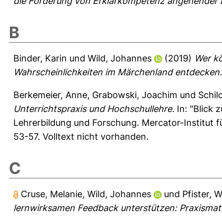
die Förderung von Erklärkompetenz angehender L
B
Binder, Karin
und
Wild, Johannes
(2019)
Wer k
Wahrscheinlichkeiten im Märchenland entdecken.
Berkemeier, Anne
,
Grabowski, Joachim
und
Schil
Unterrichtspraxis und Hochschullehre.
In: "Blick 
Lehrerbildung und Forschung. Mercator-Institut f
53-57. Volltext nicht vorhanden.
C
Cruse, Melanie
,
Wild, Johannes
und
Pfister, 
lernwirksamen Feedback unterstützen: Praxismate