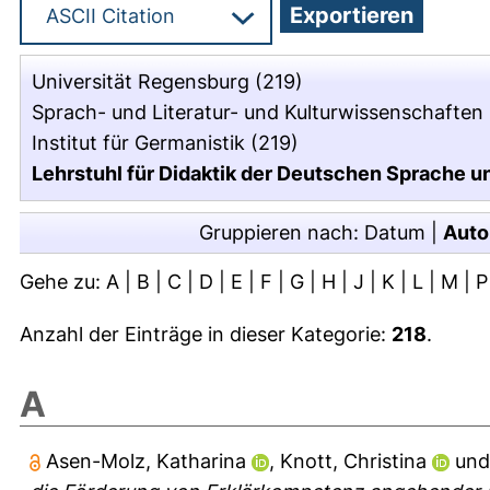
Universität Regensburg
(219)
Sprach- und Literatur- und Kulturwissenschaften
Institut für Germanistik
(219)
Lehrstuhl für Didaktik der Deutschen Sprache und
Gruppieren nach:
Datum
|
Auto
Gehe zu:
A
|
B
|
C
|
D
|
E
|
F
|
G
|
H
|
J
|
K
|
L
|
M
|
P
Anzahl der Einträge in dieser Kategorie:
218
.
A
Asen-Molz, Katharina
,
Knott, Christina
un