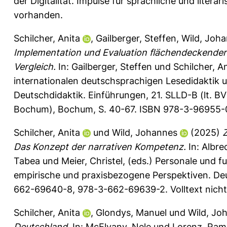
der Digitalität. Impulse für sprachliche und literar
vorhanden.
Schilcher, Anita
,
Gailberger, Steffen
,
Wild, Joh
Implementation und Evaluation flächendeckende
Vergleich.
In:
Gailberger, Steffen
und
Schilcher, A
internationalen deutschsprachigen Lesedidaktik u
Deutschdidaktik. Einführungen, 21. SLLD-B (lt. BV
Bochum), Bochum, S. 40-67. ISBN 978-3-96955-05
Schilcher, Anita
und
Wild, Johannes
(2025)
Z
Das Konzept der narrativen Kompetenz.
In:
Albrec
Tabea
und
Meier, Christel
, (eds.) Personale und f
empirische und praxisbezogene Perspektiven. Deut
662-69640-8, 978-3-662-69639-2. Volltext nich
Schilcher, Anita
,
Glondys, Manuel
und
Wild, Jo
Deutschland.
In:
McElvany, Nele
und
Lorenz, Ra