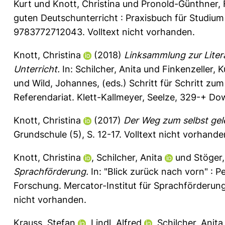
Kurt
und
Knott, Christina
und
Pronold-Günthner, 
guten Deutschunterricht : Praxisbuch für Studium 
9783772712043. Volltext nicht vorhanden.
Knott, Christina
(2018)
Linksammlung zur Liter
Unterricht.
In:
Schilcher, Anita
und
Finkenzeller, K
und
Wild, Johannes
, (eds.) Schritt für Schritt z
Referendariat. Klett-Kallmeyer, Seelze, 329-+ D
Knott, Christina
(2017)
Der Weg zum selbst gele
Grundschule (5), S. 12-17.
Volltext nicht vorhande
Knott, Christina
,
Schilcher, Anita
und
Stöger,
Sprachförderung.
In: "Blick zurück nach vorn" : P
Forschung. Mercator-Institut für Sprachförderung
nicht vorhanden.
Krauss, Stefan
,
Lindl, Alfred
,
Schilcher, Anita