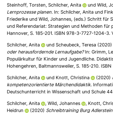
Steinhoff, Torsten
,
Schilcher, Anita
und
Wild, 
Lernprozesse planen.
In:
Schilcher, Anita
und
Fink
Friederike
und
Wild, Johannes
, (eds.) Schritt fü
und Referendariat: Strategien und Methoden für pr
Hannover, S. 185-201. ISBN 978-3-7727-1204-3. V
Schilcher, Anita
und
Scheubeck, Teresa
(2020
oder herausfordernde Lernaufgabe?
In:
Grimm, L
Populärkultur für Kinder und Jugendliche. Didakt
Hohengehren, Baltmannsweiler, S. 185-210. ISBN
Schilcher, Anita
und
Knott, Christina
(2020)
kompetenzorientierte Märchendidaktik.
Informati
Deutschunterricht in Wissenschaft und Schule 44 
Schilcher, Anita
,
Wild, Johannes
,
Knott, Chri
Heidrun
(2020)
Schreibtraining Burg Adlerstein