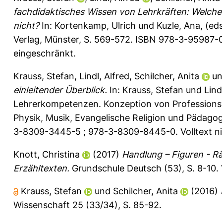
fachdidaktisches Wissen von Lehrkräften: Welche
nicht?
In:
Kortenkamp, Ulrich
und
Kuzle, Ana
, (e
Verlag, Münster, S. 569-572. ISBN 978-3-95987-
eingeschränkt.
Krauss, Stefan
,
Lindl, Alfred
,
Schilcher, Anita
u
einleitender Überblick.
In:
Krauss, Stefan
und
Lind
Lehrerkompetenzen. Konzeption von Professionswi
Physik, Musik, Evangelische Religion und Pädago
3-8309-3445-5 ; 978-3-8309-8445-0. Volltext n
Knott, Christina
(2017)
Handlung – Figuren - R
Erzähltexten.
Grundschule Deutsch (53), S. 8-10.
Krauss, Stefan
und
Schilcher, Anita
(2016)
Wissenschaft 25 (33/34), S. 85-92.