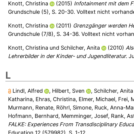
Knott, Christina
(2015)
Infotainment mit dem F
Grundschule (5), S. 20-30.
Volltext nicht vorhand
Knott, Christina
(2011)
Grenzgänger werden Hel
Grundschule (7/8), S. 34-36.
Volltext nicht vorha
Knott, Christina
und
Schilcher, Anita
(2010)
Als
Lehrerbilder in der Kinder- und Jugendliteratur.
Ju
L
Lindl, Alfred
,
Hilbert, Sven
,
Schilcher, Anita
Katharina
,
Ehras, Christina
,
Elmer, Michael
,
Frei, 
Murmann, Renate
,
Röhrl, Simone
,
Ruck, Anna-Ma
Hofmann, Bernhard
,
Memminger, Josef
,
Rank, As
FALKE: Experiences From Transdisciplinary Educat
Education 12 (579982), S. 1-12.