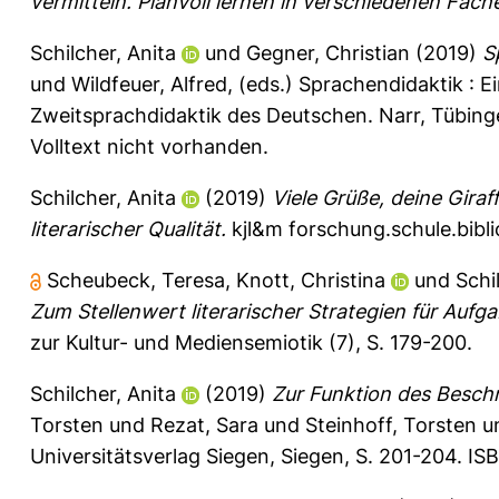
vermitteln. Planvoll lernen in verschiedenen Fäch
Schilcher, Anita
und
Gegner, Christian
(2019)
S
und
Wildfeuer, Alfred
, (eds.) Sprachendidaktik : 
Zweitsprachdidaktik des Deutschen. Narr, Tübin
Volltext nicht vorhanden.
Schilcher, Anita
(2019)
Viele Grüße, deine Giraf
literarischer Qualität.
kjl&m forschung.schule.bibli
Scheubeck, Teresa
,
Knott, Christina
und
Schi
Zum Stellenwert literarischer Strategien für Aufg
zur Kultur- und Mediensemiotik (7), S. 179-200.
Schilcher, Anita
(2019)
Zur Funktion des Beschre
Torsten
und
Rezat, Sara
und
Steinhoff, Torsten
u
Universitätsverlag Siegen, Siegen, S. 201-204. I