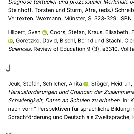
Diagnose textueller und prozessualer Merkmale b
Steinhoff, Torsten
und
Sturm, Afra
, (eds.) Schrei
Vertexten. Waxmann, Münster, S. 323-329. ISBN 
Hilbert, Sven
,
Coors, Stefan
,
Kraus, Elisabeth
,
F
,
Goretzko, David
,
Bischl, Bernd
und
Stachl, Cl
Sciences.
Review of Education 9 (3), e3310.
Vollt
J
Jeuk, Stefan
,
Schilcher, Anita
,
Stöger, Heidrun
,
Herausforderungen und Chancen der Zusammenarbe
Schwierigkeit, Daten an Schulen zu erheben.
In:
K
nach vorn" Perspektiven für sprachliche Bildung i
Sprachförderung und Deutsch als Zweitsprache, Kö