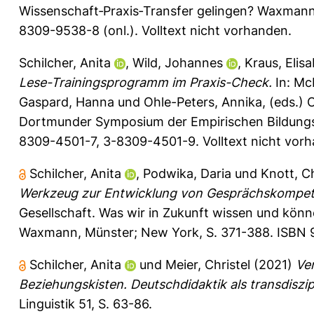
Wissenschaft‐Praxis‐Transfer gelingen? Waxmann
8309-9538-8 (onl.). Volltext nicht vorhanden.
Schilcher, Anita
,
Wild, Johannes
,
Kraus, Elis
Lese-Trainingsprogramm im Praxis-Check.
In:
McE
Gaspard, Hanna
und
Ohle-Peters, Annika
, (eds.)
Dortmunder Symposium der Empirischen Bildungs
8309-4501-7, 3-8309-4501-9. Volltext nicht vor
Schilcher, Anita
,
Podwika, Daria
und
Knott, Ch
Werkzeug zur Entwicklung von Gesprächskompet
Gesellschaft. Was wir in Zukunft wissen und könn
Waxmann, Münster; New York, S. 371-388. ISBN
Schilcher, Anita
und
Meier, Christel
(2021)
Ve
Beziehungskisten. Deutschdidaktik als transdiszip
Linguistik 51, S. 63-86.