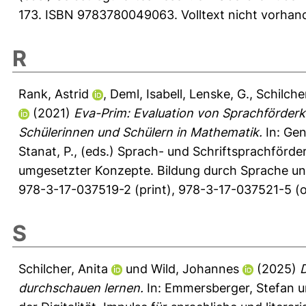
173. ISBN 9783780049063. Volltext nicht vorhan
R
Rank, Astrid
,
Deml, Isabell
,
Lenske, G.
,
Schilche
(2021)
Eva-Prim: Evaluation von Sprachförder
Schülerinnen und Schülern in Mathematik.
In:
Gen
Stanat, P.
, (eds.) Sprach- und Schriftsprachförde
umgesetzter Konzepte. Bildung durch Sprache und
978-3-17-037519-2 (print), 978-3-17-037521-5 (on
S
Schilcher, Anita
und
Wild, Johannes
(2025)
D
durchschauen lernen.
In:
Emmersberger, Stefan
u