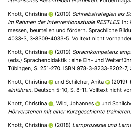
literarisches Beschreiben erarbeiten.
Fördermagazi
Knott, Christina
(2019)
Schreibstrategien als 
im Rahmen der Interventionsstudie RESTLES.
In:
messen, beurteilen und fördern. Sprachliche Bil
4033-3, 3-8309-4033-5. Volltext nicht vorhande
Knott, Christina
(2019)
Sprachkompetenz empir
(eds.) Sprachendidaktik : eine Ein- und Weiterfü
Tübingen, S. 251-270. ISBN 978-3-8233-8202-7, 
Knott, Christina
und
Schilcher, Anita
(2019)
einführen.
Deutsch 5-10, S. 8-11.
Volltext nicht v
Knott, Christina
,
Wild, Johannes
und
Schilch
Hörverstehen mit einer Kurzgeschichte trainieren
Knott, Christina
(2018)
Lernprozesse und Lerner