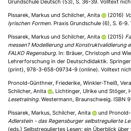
Grundschule Deutsch (53), S. 36-39.
Volltext nic
Pissarek, Markus
und
Schilcher, Anita
(2016)
Vo
lyrischen Formen.
Praxis Grundschule (6), S. 6-9.
Pissarek, Markus
und
Schilcher, Anita
(2015)
Fa
messen? Modellierung und Konstruktvalidierung 
FALKO Regensburg.
In:
Bräuer, Christoph
und
Wie
Lehrerforschung in der Deutschdidaktik. Spring
(print), 978-3-658-09734-9 (online). Volltext nic
Pronold-Günthner, Friederike
,
Winkler-Theiß, Ver
Schilcher, Anita
,
Lichtinger, Ulrike
und
Stöger, 
Lesetraining.
Westermann, Braunschweig. ISBN 97
Pissarek, Markus
,
Schilcher, Anita
und
Pronold-
Adlerstein - das Regensburger selbstregulierte Le
(eds.) Selbstreguliertes Lesen: ein Überblick übe