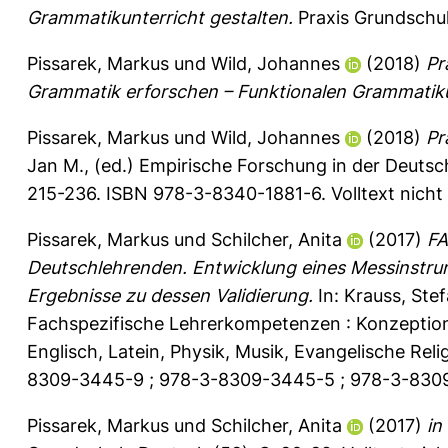
Grammatikunterricht gestalten.
Praxis Grundschul
Pissarek, Markus
und
Wild, Johannes
(2018)
Pr
Grammatik erforschen – Funktionalen Grammatikun
Pissarek, Markus
und
Wild, Johannes
(2018)
Pr
Jan M.
, (ed.) Empirische Forschung in der Deutsc
215-236. ISBN 978-3-8340-1881-6. Volltext nicht
Pissarek, Markus
und
Schilcher, Anita
(2017)
FA
Deutschlehrenden. Entwicklung eines Messinstru
Ergebnisse zu dessen Validierung.
In:
Krauss, Ste
Fachspezifische Lehrerkompetenzen : Konzeption
Englisch, Latein, Physik, Musik, Evangelische Re
8309-3445-9 ; 978-3-8309-3445-5 ; 978-3-8309-
Pissarek, Markus
und
Schilcher, Anita
(2017)
in