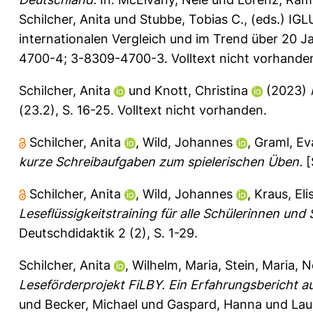
Schilcher, Anita
und
Stubbe, Tobias C.
, (eds.) IG
internationalen Vergleich und im Trend über 20 
4700-4; 3-8309-4700-3. Volltext nicht vorhande
Schilcher, Anita
und
Knott, Christina
(2023)
(23.2), S. 16-25.
Volltext nicht vorhanden.
Schilcher, Anita
,
Wild, Johannes
,
Graml, Ev
kurze Schreibaufgaben zum spielerischen Üben.
[
Schilcher, Anita
,
Wild, Johannes
,
Kraus, El
Leseflüssigkeitstraining für alle Schülerinnen und 
Deutschdidaktik 2 (2), S. 1-29.
Schilcher, Anita
,
Wilhelm, Maria
,
Stein, Maria
,
N
Leseförderprojekt FiLBY. Ein Erfahrungsbericht au
und
Becker, Michael
und
Gaspard, Hanna
und
Lau