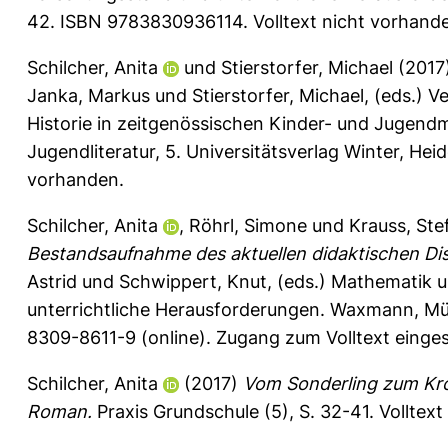
42. ISBN 9783830936114. Volltext nicht vorhand
Schilcher, Anita
und
Stierstorfer, Michael
(2017
Janka, Markus
und
Stierstorfer, Michael
, (eds.) 
Historie in zeitgenössischen Kinder- und Jugend
Jugendliteratur, 5. Universitätsverlag Winter, He
vorhanden.
Schilcher, Anita
,
Röhrl, Simone
und
Krauss, Ste
Bestandsaufnahme des aktuellen didaktischen Dis
Astrid
und
Schwippert, Knut
, (eds.) Mathematik 
unterrichtliche Herausforderungen. Waxmann, Mün
8309-8611-9 (online). Zugang zum Volltext einge
Schilcher, Anita
(2017)
Vom Sonderling zum Kro
Roman.
Praxis Grundschule (5), S. 32-41.
Volltext