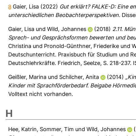
Gaier, Lisa
(2022)
Gut erklärt? FALKE-D: Eine e
unterschiedlichen Beobachterperspektiven.
Disse
Gaier, Lisa
und
Wild, Johannes
(2018)
2.11. Mü
Sprech- und Gesprächsformen bewerten und beur
Christina
und
Pronold-Günthner, Friederike
und
W
Deutschunterricht. Praxisbuch für Studium und Re
Deutschlehrkräfte. Friedrich, Seelze, S. 218-237
Geißler, Marina
und
Schilcher, Anita
(2014)
„Ki
Kinder mit Sprachförderbedarf. Beigabe Hörmedi
Volltext nicht vorhanden.
H
Hee, Katrin
,
Sommer, Tim
und
Wild, Johannes
(