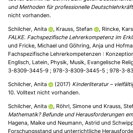
und Methoden für professionelle Deutschlehrkräft
nicht vorhanden.
Schilcher, Anita
,
Krauss, Stefan
,
Rincke, Kar
FALKE. Fachspezifische Lehrerkompetenz im Erkl
und
Fricke, Michael
und
Göhring, Anja
und
Hofma
Fachspezifische Lehrerkompetenzen : Konzeption
Englisch, Latein, Physik, Musik, Evangelische R
3-8309-3445-9 ; 978-3-8309-3445-5 ; 978-3-83
Schilcher, Anita
(2017)
Kinderliteratur – vielfält
10.
Volltext nicht vorhanden.
Schilcher, Anita
,
Röhrl, Simone
und
Krauss, Ste
Mathematik? Befunde und Herausforderungen emp
Hagena, Maike
und
Neumann, Astrid
und
Schwipp
Forschungsstand und unterrichtliche Herausforde