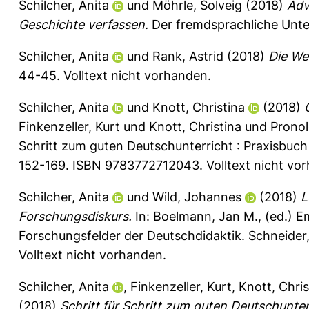
Schilcher, Anita
und
Möhrle, Solveig
(2018)
Adv
Geschichte verfassen.
Der fremdsprachliche Unter
Schilcher, Anita
und
Rank, Astrid
(2018)
Die Wel
44-45.
Volltext nicht vorhanden.
Schilcher, Anita
und
Knott, Christina
(2018)
Finkenzeller, Kurt
und
Knott, Christina
und
Pronol
Schritt zum guten Deutschunterricht : Praxisbuch 
152-169. ISBN 9783772712043. Volltext nicht vo
Schilcher, Anita
und
Wild, Johannes
(2018)
L
Forschungsdiskurs.
In:
Boelmann, Jan M.
, (ed.) 
Forschungsfelder der Deutschdidaktik. Schneider
Volltext nicht vorhanden.
Schilcher, Anita
,
Finkenzeller, Kurt
,
Knott, Chris
(2018)
Schritt für Schritt zum guten Deutschunter