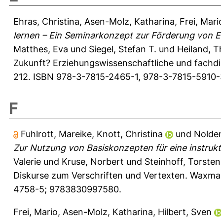
Ehras, Christina
,
Asen-Molz, Katharina
,
Frei, Mari
lernen – Ein Seminarkonzept zur Förderung von E
Matthes, Eva
und
Siegel, Stefan T.
und
Heiland, 
Zukunft? Erziehungswissenschaftliche und fachdid
212. ISBN 978-3-7815-2465-1, 978-3-7815-5910-3
F
Fuhlrott, Mareike
,
Knott, Christina
und
Nolden
Zur Nutzung von Basiskonzepten für eine instrukti
Valerie
und
Kruse, Norbert
und
Steinhoff, Torsten
Diskurse zum Verschriften und Vertexten. Waxma
4758-5; 9783830997580.
Frei, Mario
,
Asen-Molz, Katharina
,
Hilbert, Sven