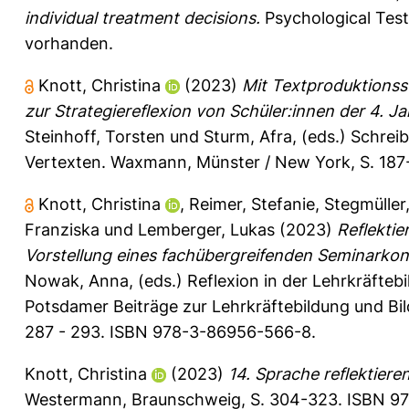
individual treatment decisions.
Psychological Test
vorhanden.
Knott, Christina
(2023)
Mit Textproduktionsst
zur Strategiereflexion von Schüler:innen der 4. J
Steinhoff, Torsten
und
Sturm, Afra
, (eds.) Schrei
Vertexten. Waxmann, Münster / New York, S. 1
Knott, Christina
,
Reimer, Stefanie
,
Stegmüller,
Franziska
und
Lemberger, Lukas
(2023)
Reflektie
Vorstellung eines fachübergreifenden Seminarkon
Nowak, Anna
, (eds.) Reflexion in der Lehrkräfteb
Potsdamer Beiträge zur Lehrkräftebildung und Bi
287 - 293. ISBN 978-3-86956-566-8.
Knott, Christina
(2023)
14. Sprache reflektieren
Westermann, Braunschweig, S. 304-323. ISBN 97