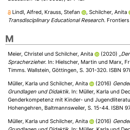
Lindl, Alfred
,
Krauss, Stefan
,
Schilcher, Anita
Transdisciplinary Educational Research.
Frontiers 
M
Meier, Christel
und
Schilcher, Anita
(2020)
„Der
Spracherzieher.
In:
Hielscher, Martin
und
Marx, F
Timms. Wallstein, Göttingen, S. 301-320. ISBN 9
Müller, Karla
und
Schilcher, Anita
(2016)
Gender
Grundlagen und Didaktik.
In:
Müller, Karla
und
Dec
Genderkompetenz mit Kinder- und Jugendliteratur
Hohengehren, Baltmannsweiler, S. 15-44. ISBN 9
Müller, Karla
und
Schilcher, Anita
(2016)
Gender
Grundlagen und Didaktik.
In:
Müller, Karla
und
Dec