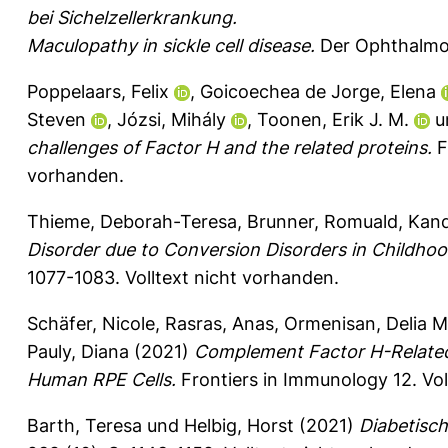
bei Sichelzellerkrankung.
Maculopathy in sickle cell disease.
Der Ophthalmol
Poppelaars, Felix
,
Goicoechea de Jorge, Elena
Steven
,
Józsi, Mihály
,
Toonen, Erik J. M.
u
challenges of Factor H and the related proteins.
F
vorhanden.
Thieme, Deborah-Teresa
,
Brunner, Romuald
,
Kand
Disorder due to Conversion Disorders in Childhoo
1077-1083.
Volltext nicht vorhanden.
Schäfer, Nicole
,
Rasras, Anas
,
Ormenisan, Delia M
Pauly, Diana
(2021)
Complement Factor H-Related
Human RPE Cells.
Frontiers in Immunology 12.
Vol
Barth, Teresa
und
Helbig, Horst
(2021)
Diabetisch