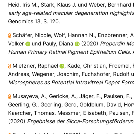
Heid, Iris M.
,
Stark, Klaus J.
und
Weber, Bernhard H
early age-related macular degeneration highlights
Genomics 13, S. 120.
Schäfer, Nicole
,
Wolf, Hannah N.
,
Enzbrenner, 
Volker
und
Pauly, Diana
(2020)
Properdin Mo
Human Primary Retinal Pigment Epithelium Cells.
A
Mietzner, Raphael
,
Kade, Christian
,
Froemel, 
Andreas
,
Wegener, Joachim
,
Fuchshofer, Rudolf
u
Microspheres as Potential Intravitreal Depot For
Musayeva, A.
,
Gericke, A.
,
Jäger, F.
,
Paulsen, F.
,
Geerling, G.
,
Geerling, Gerd
,
Goldblum, David
,
Hor
Kaercher, Thomas
,
Messmer, Elisabeth
,
Paulsen, 
(2020)
Ergebnisse der Sicca-Forschungsförderun