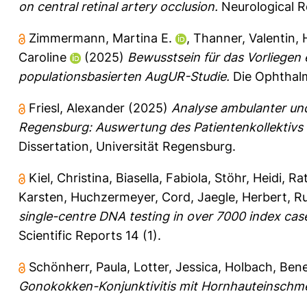
on central retinal artery occlusion.
Neurological Re
Zimmermann, Martina E.
,
Thanner, Valentin
,
Caroline
(2025)
Bewusstsein für das Vorliegen
populationsbasierten AugUR-Studie.
Die Ophthalm
Friesl, Alexander
(2025)
Analyse ambulanter und
Regensburg: Auswertung des Patientenkollektivs 
Dissertation, Universität Regensburg.
Kiel, Christina
,
Biasella, Fabiola
,
Stöhr, Heidi
,
Rat
Karsten
,
Huchzermeyer, Cord
,
Jaegle, Herbert
,
Ru
single-centre DNA testing in over 7000 index case
Scientific Reports 14 (1).
Schönherr, Paula
,
Lotter, Jessica
,
Holbach, Bene
Gonokokken-Konjunktivitis mit Hornhauteinschm