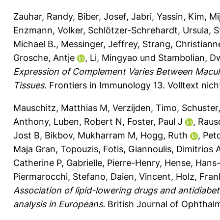
Zauhar, Randy
,
Biber, Josef
,
Jabri, Yassin
,
Kim, Mi
Enzmann, Volker
,
Schlötzer-Schrehardt, Ursula
,
S
Michael B.
,
Messinger, Jeffrey
,
Strang, Christiann
Grosche, Antje
,
Li, Mingyao
und
Stambolian, D
Expression of Complement Varies Between Macula
Tissues.
Frontiers in Immunology 13.
Volltext nic
Mauschitz, Matthias M
,
Verzijden, Timo
,
Schuster
Anthony
,
Luben, Robert N
,
Foster, Paul J
,
Rausc
Jost B
,
Bikbov, Mukharram M
,
Hogg, Ruth
,
Pet
Maja Gran
,
Topouzis, Fotis
,
Giannoulis, Dimitrios 
Catherine P
,
Gabrielle, Pierre-Henry
,
Hense, Hans
Piermarocchi, Stefano
,
Daien, Vincent
,
Holz, Fran
Association of lipid-lowering drugs and antidiabe
analysis in Europeans.
British Journal of Ophthal