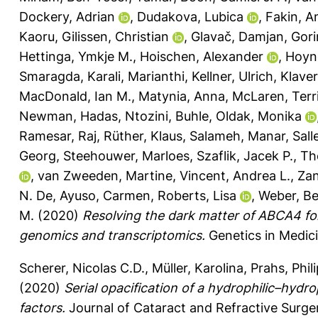
Dockery, Adrian
,
Dudakova, Lubica
,
Fakin, A
Kaoru
,
Gilissen, Christian
,
Glavač, Damjan
,
Gori
Hettinga, Ymkje M.
,
Hoischen, Alexander
,
Hoyng
Smaragda
,
Karali, Marianthi
,
Kellner, Ulrich
,
Klaver
MacDonald, Ian M.
,
Matynia, Anna
,
McLaren, Terri
Newman, Hadas
,
Ntozini, Buhle
,
Oldak, Monika
Ramesar, Raj
,
Rüther, Klaus
,
Salameh, Manar
,
Sall
Georg
,
Steehouwer, Marloes
,
Szaflik, Jacek P.
,
Th
,
van Zweeden, Martine
,
Vincent, Andrea L.
,
Zan
N. De
,
Ayuso, Carmen
,
Roberts, Lisa
,
Weber, Be
M.
(2020)
Resolving the dark matter of ABCA4 fo
genomics and transcriptomics.
Genetics in Medici
Scherer, Nicolas C.D.
,
Müller, Karolina
,
Prahs, Phil
(2020)
Serial opacification of a hydrophilic–hydrop
factors.
Journal of Cataract and Refractive Surge