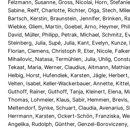
Felzmann, Susanne
,
Gross, Nicolai
,
Horn, Stefani
Sabine
,
Reiff, Charlotte
,
Richter, Olga
,
Stech, Mil
Bartsch, Kerstin
,
Braunstein, Jennifer
,
Brinken, Ra
Wiebke
,
Gliem, Martin
,
Goebel, Arno
,
Heymer, Phil
David
,
Müller, Philipp
,
Petrak, Michael
,
Schmitz, E
Steinberg, Julia
,
Supé, Julia
,
Kant, Evelyn
,
Kunze, 
Florian
,
Clemens, Christoph R
,
Eter, Nicole
,
Falken
Mihailovic, Natasa
,
Termühlen, Julia
,
Uhlig, Const
Tekaat, Maria
,
Werner, Claudius
,
Altmann, Mathia
Helbig, Horst
,
Hufendiek, Karsten
,
Jägle, Herbert
Velten, Isabel
,
Keller-Wackerbauer, Annette
,
Kitte
Guthoff, Rainer
,
Guthoff, Tanja
,
Kleinert, Elena
,
Ma
Thomas
,
Lohmeier, Klaus
,
Sabir, Hemmen
,
Brevis,
Meltendorf, Synke
,
Schuart, Claudia
,
Avenarius, S
Herrmann, Karsten
,
Ockert-Schön, Franziska
,
We
Angelika
,
Rudolph, Günther
,
Genzel-Boroviczeny,