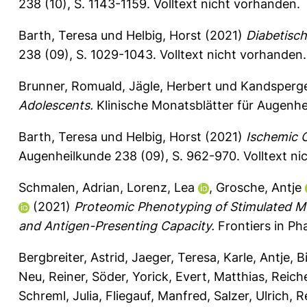
238 (10), S. 1143-1159.
Volltext nicht vorhanden.
Barth, Teresa
und
Helbig, Horst
(2021)
Diabetisc
238 (09), S. 1029-1043.
Volltext nicht vorhanden.
Brunner, Romuald
,
Jägle, Herbert
und
Kandsperge
Adolescents.
Klinische Monatsblätter für Augenhe
Barth, Teresa
und
Helbig, Horst
(2021)
Ischemic C
Augenheilkunde 238 (09), S. 962-970.
Volltext n
Schmalen, Adrian
,
Lorenz, Lea
,
Grosche, Antje
(2021)
Proteomic Phenotyping of Stimulated Mü
and Antigen-Presenting Capacity.
Frontiers in P
Bergbreiter, Astrid
,
Jaeger, Teresa
,
Karle, Antje
,
B
Neu, Reiner
,
Söder, Yorick
,
Evert, Matthias
,
Reiche
Schreml, Julia
,
Fliegauf, Manfred
,
Salzer, Ulrich
,
R