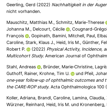
Geerling, Gerd
(2022)
Nachhaltigkeit in der Auge
nicht vorhanden.
Mauschitz, Matthias M.
,
Schmitz, Marie-Therese
Johanna M.
,
Delcourt, Cécile
,
Cougnard-Grégoi
François
,
Gopinath, Bamini
,
Mitchell, Paul
,
Elba
Caroline
,
Stark, Klaus J.
,
Heid, Iris M.
,
Günther, Fel
Robert P.
(2022)
Physical Activity, Incidence,
Multicohort Study.
American Journal of Ophthalm
Stahl, Andreas
,
Bründer, Marie‐Christine
,
Lagrè
Guthoff, Rainer
,
Krohne, Tim U.
und
Pfeil, Joh
one‐year follow‐up of ophthalmic outcomes and 
the CARE‐ROP study.
Acta Ophthalmologica 100 (
Koller, Adriana
,
Brandl, Caroline
,
Lamina, Claudia
,
Würzner, Reinhard
,
Heid, Iris M.
und
Kronenberg, 