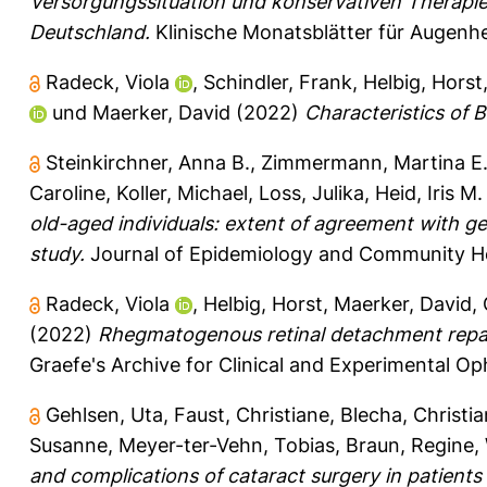
Versorgungssituation und konservativen Therapi
Deutschland.
Klinische Monatsblätter für Augenhe
Radeck, Viola
,
Schindler, Frank
,
Helbig, Horst
und
Maerker, David
(2022)
Characteristics of B
Steinkirchner, Anna B.
,
Zimmermann, Martina E
Caroline
,
Koller, Michael
,
Loss, Julika
,
Heid, Iris M.
old-aged individuals: extent of agreement with g
study.
Journal of Epidemiology and Community Hea
Radeck, Viola
,
Helbig, Horst
,
Maerker, David
,
(2022)
Rhegmatogenous retinal detachment repai
Graefe's Archive for Clinical and Experimental O
Gehlsen, Uta
,
Faust, Christiane
,
Blecha, Christi
Susanne
,
Meyer-ter-Vehn, Tobias
,
Braun, Regine
,
and complications of cataract surgery in patient