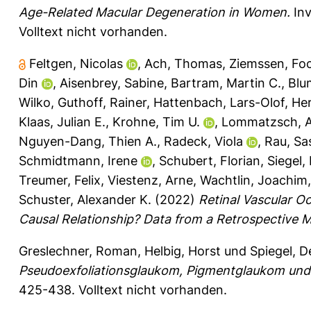
Age-Related Macular Degeneration in Women.
Inv
Volltext nicht vorhanden.
Feltgen, Nicolas
,
Ach, Thomas
,
Ziemssen, Fo
Din
,
Aisenbrey, Sabine
,
Bartram, Martin C.
,
Blu
Wilko
,
Guthoff, Rainer
,
Hattenbach, Lars-Olof
,
Her
Klaas, Julian E.
,
Krohne, Tim U.
,
Lommatzsch, A
Nguyen-Dang, Thien A.
,
Radeck, Viola
,
Rau, Sa
Schmidtmann, Irene
,
Schubert, Florian
,
Siegel,
Treumer, Felix
,
Viestenz, Arne
,
Wachtlin, Joachim
Schuster, Alexander K.
(2022)
Retinal Vascular O
Causal Relationship? Data from a Retrospective M
Greslechner, Roman
,
Helbig, Horst
und
Spiegel, D
Pseudoexfoliationsglaukom, Pigmentglaukom und
425-438.
Volltext nicht vorhanden.