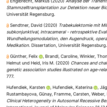
Englbrecht, Markus
(2020)
Analyse der Tränenf
Stammzelltransplantation zur Detektion neuer Bi
Universität Regensburg.
Sendtner, David
(2020)
Trabekulektomie mit Mit
subkonjunktival, intracameral - retrospektive Eva
Wundheilungsmodulation, den Augendruck, operati
Medikation.
Dissertation, Universität Regensburg.
Günther, Felix
,
Brandl, Caroline
,
Winkler, Tho
Helmut
und
Heid, Iris M.
(2020)
Chances and chall
genetic association studies illustrated on age-re
777.
Hufendiek, Karsten
,
Hufendiek, Katerina
,
Jäg
Rustambayova, Günay
,
Framme, Carsten
,
Weber, 
Clinical Heterogeneity in Autosomal Recessive Be