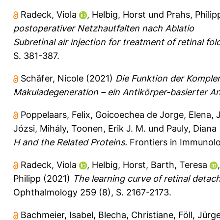
Radeck, Viola
,
Helbig, Horst
und
Prahs, Philip
postoperativer Netzhautfalten nach Ablatio
Subretinal air injection for treatment of retinal fo
S. 381-387.
Schäfer, Nicole
(2021)
Die Funktion der Komple
Makuladegeneration – ein Antikörper-basierter An
Poppelaars, Felix
,
Goicoechea de Jorge, Elena
,
Józsi, Mihály
,
Toonen, Erik J. M.
und
Pauly, Diana
H and the Related Proteins.
Frontiers in Immunolo
Radeck, Viola
,
Helbig, Horst
,
Barth, Teresa
Philipp
(2021)
The learning curve of retinal detac
Ophthalmology 259 (8), S. 2167-2173.
Bachmeier, Isabel
,
Blecha, Christiane
,
Föll, Jürg