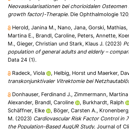
Neovaskularisationen bei chorioidalen Osteomen m
growth factor)-Therapie.
Die Ophthalmologie 120,
Herold, Janina M.
,
Nano, Jana
,
Gorski, Mathias
,
Martina E.
,
Brandl, Caroline
,
Peters, Annette
,
Koe
M.
,
Gieger, Christian
und
Stark, Klaus J.
(2023)
Po
population of general adults and elderly – compa
Data 24 (1).
Radeck, Viola
,
Helbig, Horst
und
Maerker, Dav
transkonjunktivaler Vitrektomie bei Netzhautablö
Donhauser, Ferdinand J.
,
Zimmermann, Martina 
Alexander
,
Brandl, Caroline
,
Burkhardt, Ralph
Schäffner, Elke
,
Böger, Carsten A.
,
Kronenberg,
M.
(2023)
Cardiovascular Risk Factor Control in 7
the Population-Based AugUR Study.
Journal of Cli