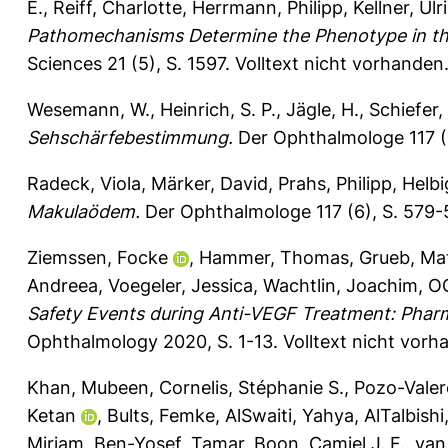
E.
,
Reiff, Charlotte
,
Herrmann, Philipp
,
Kellner, Ulr
Pathomechanisms Determine the Phenotype in th
Sciences 21 (5), S. 1597.
Volltext nicht vorhanden
Wesemann, W.
,
Heinrich, S. P.
,
Jägle, H.
,
Schiefer,
Sehschärfebestimmung.
Der Ophthalmologe 117 (1
Radeck, Viola
,
Märker, David
,
Prahs, Philipp
,
Helbi
Makulaödem.
Der Ophthalmologe 117 (6), S. 579
Ziemssen, Focke
,
Hammer, Thomas
,
Grueb, Ma
Andreea
,
Voegeler, Jessica
,
Wachtlin, Joachim
,
O
Safety Events during Anti-VEGF Treatment: Pharma
Ophthalmology 2020, S. 1-13.
Volltext nicht vorh
Khan, Mubeen
,
Cornelis, Stéphanie S.
,
Pozo-Valer
Ketan
,
Bults, Femke
,
AlSwaiti, Yahya
,
AlTalbishi
Miriam
,
Ben-Yosef, Tamar
,
Boon, Camiel J. F.
,
van