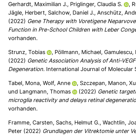
Gerhardt, Maximilian J.
,
Priglinger, Claudia S.
,
R
Jägle, Herbert
,
Salchow, Daniel J.
,
Anschütz, And
(2022)
Gene Therapy with Voretigene Neparvovec 
Function in Pre-School Children with Leber Conge
vorhanden.
Strunz, Tobias
,
Pöllmann, Michael
,
Gamulescu, 
(2022)
Genetic Association Analysis of Anti-VE
Degeneration.
International Journal of Molecular 
Tabel, Mona
,
Wolf, Anne
,
Szczepan, Manon
,
Xu
und
Langmann, Thomas
(2022)
Genetic target
microglia reactivity and delays retinal degenerati
vorhanden.
Framme, Carsten
,
Sachs, Helmut G.
,
Wachtlin, Jo
Peter
(2022)
Grundlagen der Vitrektomie unter V