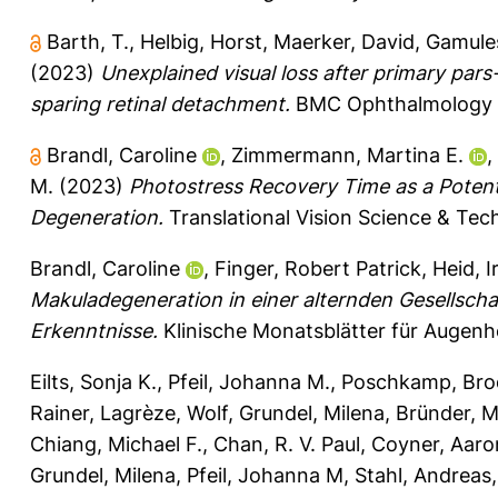
Barth, T.
,
Helbig, Horst
,
Maerker, David
,
Gamule
(2023)
Unexplained visual loss after primary pars
sparing retinal detachment.
BMC Ophthalmology 2
Brandl, Caroline
,
Zimmermann, Martina E.
,
M.
(2023)
Photostress Recovery Time as a Potent
Degeneration.
Translational Vision Science & Tech
Brandl, Caroline
,
Finger, Robert Patrick
,
Heid, I
Makuladegeneration in einer alternden Gesellsch
Erkenntnisse.
Klinische Monatsblätter für Augenh
Eilts, Sonja K.
,
Pfeil, Johanna M.
,
Poschkamp, Bro
Rainer
,
Lagrèze, Wolf
,
Grundel, Milena
,
Bründer, M
Chiang, Michael F.
,
Chan, R. V. Paul
,
Coyner, Aaro
Grundel, Milena
,
Pfeil, Johanna M
,
Stahl, Andreas