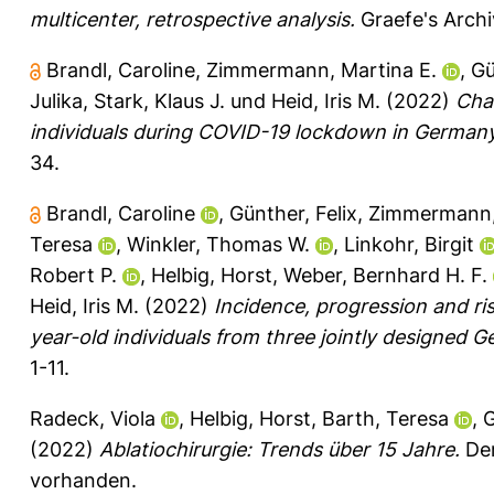
multicenter, retrospective analysis.
Graefe's Archi
Brandl, Caroline
,
Zimmermann, Martina E.
,
Gü
Julika
,
Stark, Klaus J.
und
Heid, Iris M.
(2022)
Chan
individuals during COVID-19 lockdown in German
34.
Brandl, Caroline
,
Günther, Felix
,
Zimmermann, 
Teresa
,
Winkler, Thomas W.
,
Linkohr, Birgit
Robert P.
,
Helbig, Horst
,
Weber, Bernhard H. F.
Heid, Iris M.
(2022)
Incidence, progression and ri
year-old individuals from three jointly designed 
1-11.
Radeck, Viola
,
Helbig, Horst
,
Barth, Teresa
,
G
(2022)
Ablatiochirurgie: Trends über 15 Jahre.
Der
vorhanden.