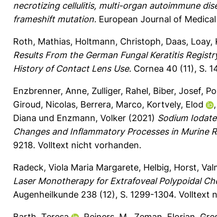
necrotizing cellulitis, multi-organ autoimmune d
frameshift mutation.
European Journal of Medical 
Roth, Mathias
,
Holtmann, Christoph
,
Daas, Loay
,
Results From the German Fungal Keratitis Registr
History of Contact Lens Use.
Cornea 40 (11), S. 
Enzbrenner, Anne
,
Zulliger, Rahel
,
Biber, Josef
,
Po
Giroud, Nicolas
,
Berrera, Marco
,
Kortvely, Elod
Diana
und
Enzmann, Volker
(2021)
Sodium Iodate
Changes and Inflammatory Processes in Murine R
9218.
Volltext nicht vorhanden.
Radeck, Viola Maria Margarete
,
Helbig, Horst
,
Val
Laser Monotherapy for Extrafoveal Polypoidal Ch
Augenheilkunde 238 (12), S. 1299-1304.
Volltext 
Barth, Teresa
,
Reiners, M.
,
Zeman, Florian
,
Gres