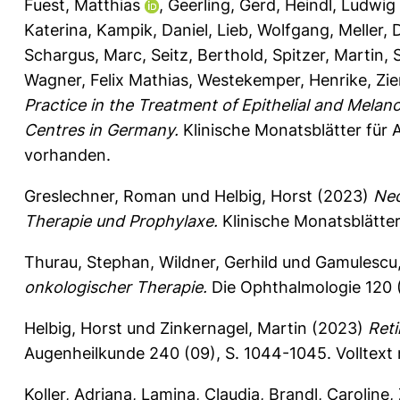
Fuest, Matthias
,
Geerling, Gerd
,
Heindl, Ludwig
Katerina
,
Kampik, Daniel
,
Lieb, Wolfgang
,
Meller, 
Schargus, Marc
,
Seitz, Berthold
,
Spitzer, Martin
,
Wagner, Felix Mathias
,
Westekemper, Henrike
,
Zi
Practice in the Treatment of Epithelial and Melan
Centres in Germany.
Klinische Monatsblätter für 
vorhanden.
Greslechner, Roman
und
Helbig, Horst
(2023)
Neo
Therapie und Prophylaxe.
Klinische Monatsblätte
Thurau, Stephan
,
Wildner, Gerhild
und
Gamulescu,
onkologischer Therapie.
Die Ophthalmologie 120 (
Helbig, Horst
und
Zinkernagel, Martin
(2023)
Reti
Augenheilkunde 240 (09), S. 1044-1045.
Volltext
Koller, Adriana
,
Lamina, Claudia
,
Brandl, Caroline
,