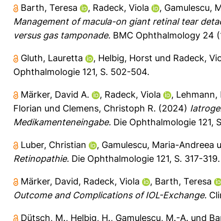
Barth, Teresa
,
Radeck, Viola
,
Gamulescu, M
Management of macula-on giant retinal tear deta
versus gas tamponade.
BMC Ophthalmology 24 (1
Gluth, Lauretta
,
Helbig, Horst
und
Radeck, Vio
Ophthalmologie 121, S. 502-504.
Märker, David A.
,
Radeck, Viola
,
Lehmann, 
Florian
und
Clemens, Christoph R.
(2024)
Iatroge
Medikamenteneingabe.
Die Ophthalmologie 121, S
Luber, Christian
,
Gamulescu, Maria-Andreea
u
Retinopathie.
Die Ophthalmologie 121, S. 317-319.
Märker, David
,
Radeck, Viola
,
Barth, Teresa
Outcome and Complications of IOL-Exchange.
Cli
Dütsch, M.
,
Helbig, H.
,
Gamulescu, M.-A.
und
Ba