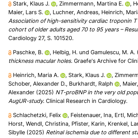
Stark, Klaus J.
,
Zimmermann, Martina E.
,
H
Maier, Lars S.
,
Luchner, Andreas
,
Heinrich, Mari
Association of high-sensitivity cardiac troponin T
cohort of older adults aged 70 to 95 years – Resu
Cardiology 27, S. 101520.
Paschke, B.
,
Helbig, H.
und
Gamulescu, M. A.
thickness macular holes.
Graefe's Archive for Cli
Heinrich, Maria A.
,
Stark, Klaus J.
,
Zimmerma
Schober, Alexander D.
,
Burkhardt, Ralph
,
Maier,
Alexander
(2025)
NT-proBNP in the very old popul
AugUR-study.
Clinical Research in Cardiology.
Schlachetzki, Felix
,
Feistenauer, Ina
,
Ertl, Mic
Horst
,
Wendl, Christina
,
Pfister, Karin
,
Krenkel, La
Sibylle
(2025)
Retinal ischemia due to different st