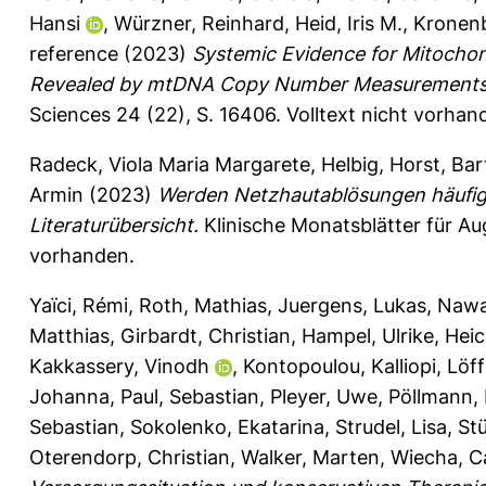
Hansi
,
Würzner, Reinhard
,
Heid, Iris M.
,
Kronenb
reference
(2023)
Systemic Evidence for Mitochon
Revealed by mtDNA Copy Number Measurements i
Sciences 24 (22), S. 16406.
Volltext nicht vorhan
Radeck, Viola Maria Margarete
,
Helbig, Horst
,
Bar
Armin
(2023)
Werden Netzhautablösungen häufige
Literaturübersicht.
Klinische Monatsblätter für Au
vorhanden.
Yaïci, Rémi
,
Roth, Mathias
,
Juergens, Lukas
,
Nawa
Matthias
,
Girbardt, Christian
,
Hampel, Ulrike
,
Heic
Kakkassery, Vinodh
,
Kontopoulou, Kalliopi
,
Löff
Johanna
,
Paul, Sebastian
,
Pleyer, Uwe
,
Pöllmann, 
Sebastian
,
Sokolenko, Ekatarina
,
Strudel, Lisa
,
Stü
Oterendorp, Christian
,
Walker, Marten
,
Wiecha, Ca