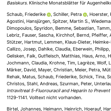
Basiskurs.
Klinische Monatsblätter für Augenheilk
Schaub, Friederike
,
Schiller, Petra
,
Hoerster,
Agostini, Hansjürgen
,
Spitzer, Martin S.
,
Wiedeman
Dimopoulos, Spyridon
,
Bemme, Sebastian
,
Tamm,
Lebriz
,
Fauser, Sascha
,
Kirchhof, Bernd
,
Pfeiffer,
Stützer, Hartmut
,
Lemmen, Klaus-Dieter
,
Heimke-
Callizo, Josep
,
Dahlke, Claudia
,
Eberwein, Philipp
Gelisken, Faik
,
Gutfleisch, Matthias
,
Haus, Arno
,
H
Jochmann, Claudia
,
Krohne, Tim
,
Lagrèze, Wolf
,
L
Märker, David
,
Mayer, Christian
,
Meier, Petra
,
Müth
Rehak, Matus
,
Schaub, Friederike
,
Schick, Tina
,
S
Christos
,
Stahl, Andreas
,
Szurman, Peter
,
Unterlau
Intravitreal 5-Fluorouracil and Heparin to Prevent 
1129-1141.
Volltext nicht vorhanden.
Birtel, Johannes
,
Heimann, Heinrich
,
Hoerauf, Ha