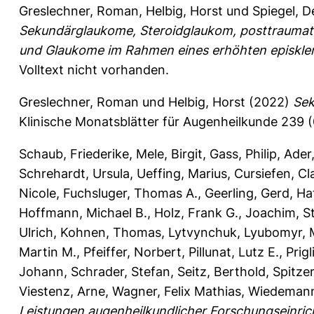
Greslechner, Roman
,
Helbig, Horst
und
Spiegel, D
Sekundärglaukome, Steroidglaukom, posttraumat
und Glaukome im Rahmen eines erhöhten episkle
Volltext nicht vorhanden.
Greslechner, Roman
und
Helbig, Horst
(2022)
Sek
Klinische Monatsblätter für Augenheilkunde 239 (0
Schaub, Friederike
,
Mele, Birgit
,
Gass, Philip
,
Ader
Schrehardt, Ursula
,
Ueffing, Marius
,
Cursiefen, Cl
Nicole
,
Fuchsluger, Thomas A.
,
Geerling, Gerd
,
Ha
Hoffmann, Michael B.
,
Holz, Frank G.
,
Joachim, S
Ulrich
,
Kohnen, Thomas
,
Lytvynchuk, Lyubomyr
,
Martin M.
,
Pfeiffer, Norbert
,
Pillunat, Lutz E.
,
Prigl
Johann
,
Schrader, Stefan
,
Seitz, Berthold
,
Spitzer
Viestenz, Arne
,
Wagner, Felix Mathias
,
Wiedemann
Leistungen augenheilkundlicher Forschungseinric