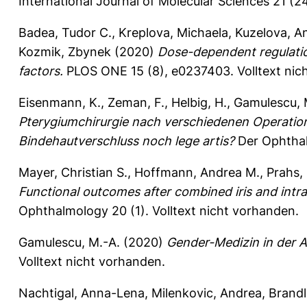
International Journal of Molecular Sciences 21 (2
Badea, Tudor C.
,
Kreplova, Michaela
,
Kuzelova, A
Kozmik, Zbynek
(2020)
Dose-dependent regulation
factors.
PLOS ONE 15 (8), e0237403.
Volltext ni
Eisenmann, K.
,
Zeman, F.
,
Helbig, H.
,
Gamulescu, 
Pterygiumchirurgie nach verschiedenen Operations
Bindehautverschluss noch lege artis?
Der Ophthal
Mayer, Christian S.
,
Hoffmann, Andrea M.
,
Prahs, 
Functional outcomes after combined iris and intrao
Ophthalmology 20 (1).
Volltext nicht vorhanden.
Gamulescu, M.-A.
(2020)
Gender-Medizin in der 
Volltext nicht vorhanden.
Nachtigal, Anna-Lena
,
Milenkovic, Andrea
,
Brandl