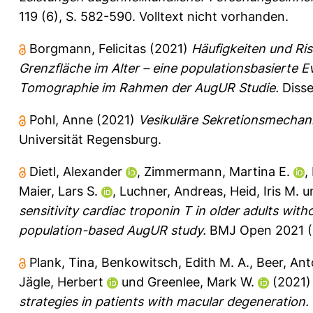
119 (6), S. 582-590.
Volltext nicht vorhanden.
Borgmann, Felicitas
(2021)
Häufigkeiten und Ri
Grenzfläche im Alter – eine populationsbasierte 
Tomographie im Rahmen der AugUR Studie.
Disse
Pohl, Anne
(2021)
Vesikuläre Sekretionsmechani
Universität Regensburg.
Dietl, Alexander
,
Zimmermann, Martina E.
,
Maier, Lars S.
,
Luchner, Andreas
,
Heid, Iris M.
u
sensitivity cardiac troponin T in older adults wit
population-based AugUR study.
BMJ Open 2021 (1
Plank, Tina
,
Benkowitsch, Edith M. A.
,
Beer, Ant
Jägle, Herbert
und
Greenlee, Mark W.
(2021
strategies in patients with macular degeneration.