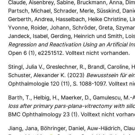
Claude
,
Aisenbrey, Sabine
,
Bruckmann, Anna
,
Dim
Partsch, Michael
,
Schrader, Merle
,
Süsskind, Dani
Gerberth, Andrea
,
Hasselbach, Heike Christine
,
L
Yvonne
,
Roider, Johann
,
Schröder, Greta
,
Szyman
Jandeck, Isabel
,
Gerding, Heinrich
und
Smith, Loi
Regression and Reactivation Using an Artificial I
Open 6 (1), e2251512.
Volltext nicht vorhanden.
Stingl, Julia V.
,
Greslechner, R.
,
Brandl, Caroline
,
H
Schuster, Alexander K.
(2023)
Bewusstsein für ei
Ophthalmologie 120 (11), S. 1088-1097.
Volltext n
Barth, T.
,
Helbig, H.
,
Maerker, D.
,
Gamulescu, M.-A
loss after primary pars-plana-vitrectomy with sil
BMC Ophthalmology 23 (1).
Volltext nicht vorhan
Jiang, Jana
,
Böhringer, Daniel
,
Auw-Hädrich, Clau