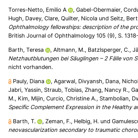
Torres-Netto, Emilio A
,
Gabel-Obermaier, Cord
Hugh
,
Davey, Clare
,
Quilter, Nicola
und
Seitz, Ber
Ophthalmology fellowships: description of the 
British Journal of Ophthalmology 105 (9), S. 131
Barth, Teresa
,
Altmann, M.
,
Batzlsperger, C.
,
Jä
Netzhautblutungen bei Säuglingen – 2 Fälle von 
nicht vorhanden.
Pauly, Diana
,
Agarwal, Divyansh
,
Dana, Nicho
Jabri, Yassin
,
Straub, Tobias
,
Zhang, Nancy R.
,
Ga
M.
,
Kim, Mijin
,
Curcio, Christine A.
,
Stambolian, D
Specific Complement Expression in the Healthy a
Barth, T.
,
Zeman, F.
,
Helbig, H.
und
Gamulescu
neovascularization secondary to traumatic choroi