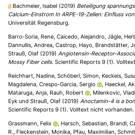
Bachmeier, Isabel
(2019)
Beteiligung spannung
Calcium-Einstrom In ARPE-19-Zellen: Einfluss vo
Universität Regensburg.
Barro-Soria, Rene
,
Caicedo, Alejandro
,
Jägle, Her
Dannullis, Andrea
,
Castrop, Hayo
,
Brandstätter, 
Strauß, Olaf
(2019)
Angiotensin-Receptor-Associa
Mossy Fiber cells.
Scientific Reports 9 (1).
Volltex
Reichhart, Nadine
,
Schöberl, Simon
,
Keckeis, Sus
Magdalena
,
Crespo-Garcia, Sergio
,
Haeckel, Ak
Mataruga, Anja
,
Rauh, Robert
,
Milenkovic, Vlad
Eyk
und
Strauß, Olaf
(2019)
Anoctamin-4 is a bon
Scientific Reports 9 (1).
Volltext nicht vorhanden.
Grassmann, Felix
,
Harsch, Sebastian
,
Brandl, C
R.
,
Fleckenstein, Monika
,
Pfau, Maximilian
,
Schmit