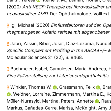
(2020)
Anti-VEGF-Therapie bei fibrovaskulärer un
neovaskulärer AMD.
Der Ophthalmologe.
Volltext
Igl, Michael
(2020)
Einflussfaktoren auf den Ope
rhegmatogenen Ablatio retinae mit abgehobener 
Jabri, Yassin
,
Biber, Josef
,
Diaz-Lezama, Nunde
Specific Complement Profiling in the ABCA4−/− M
Molecular Sciences 21 (22), S. 8468.
Bachmeier, Isabel
,
Gamulescu, Maria-Andreea
,
H
Eine Fallvorstellung zur Listerienendophthalmitis.
Winkler, Thomas W.
,
Grassmann, Felix
,
Bran
,
Weidner, Lorraine
,
Zimmermann, Martina E.
,
Ko
Müller-Nurasyid, Martina
,
Peters, Annette
,
Raus
Markus
,
Cañadas-Garre, Marisa
,
McKnight, Amy 