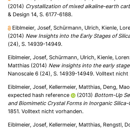
(2014)
Crystallization of mixed alkaline-earth carb
& Design 14, S. 6177-6188.
Eiblmeier, Josef
,
Schürmann, Ulrich
,
Kienle, Lor
(2014)
New Insights into the Early Stages of Sili
(24), S. 14939-14949.
Eiblmeier, Josef
,
Schürmann, Ulrich
,
Kienle, Loren
Matthias
(2014)
New insights into the early stages
Nanoscale 6 (24), S. 14939-14949.
Volltext nich
Eiblmeier, Josef
,
Kellermeier, Matthias
,
Deng, Mao
expected hash reference
(2013)
Bottom-Up Sel
and Biomimetic Crystal Forms in Inorganic Silica
1851.
Volltext nicht vorhanden.
Eiblmeier, Josef
,
Kellermeier, Matthias
,
Rengstl, Do