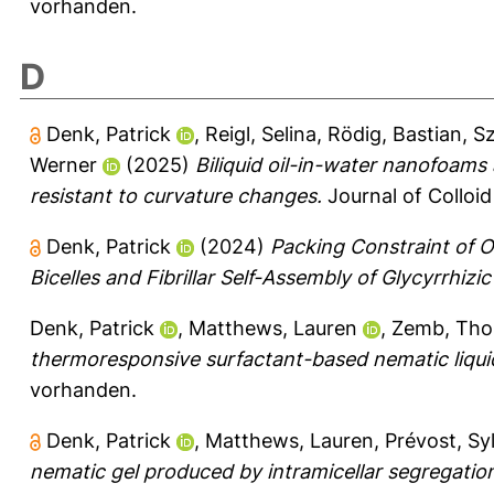
vorhanden.
D
Denk, Patrick
,
Reigl, Selina
,
Rödig, Bastian
,
Sz
Werner
(2025)
Biliquid oil-in-water nanofoams
resistant to curvature changes.
Journal of Colloid
Denk, Patrick
(2024)
Packing Constraint of O
Bicelles and Fibrillar Self-Assembly of Glycyrrhiz
Denk, Patrick
,
Matthews, Lauren
,
Zemb, Th
thermoresponsive surfactant-based nematic liquid
vorhanden.
Denk, Patrick
,
Matthews, Lauren
,
Prévost, Sy
nematic gel produced by intramicellar segregation