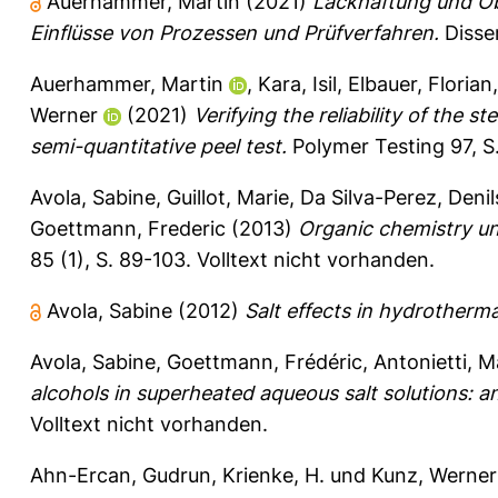
Auerhammer, Martin
(2021)
Lackhaftung und Obe
Einflüsse von Prozessen und Prüfverfahren.
Disser
Auerhammer, Martin
,
Kara, Isil
,
Elbauer, Florian
Werner
(2021)
Verifying the reliability of the 
semi-quantitative peel test.
Polymer Testing 97, S
Avola, Sabine
,
Guillot, Marie
,
Da Silva-Perez, Deni
Goettmann, Frederic
(2013)
Organic chemistry un
85 (1), S. 89-103.
Volltext nicht vorhanden.
Avola, Sabine
(2012)
Salt effects in hydrotherma
Avola, Sabine
,
Goettmann, Frédéric
,
Antonietti, 
alcohols in superheated aqueous salt solutions: a
Volltext nicht vorhanden.
Ahn-Ercan, Gudrun
,
Krienke, H.
und
Kunz, Werner