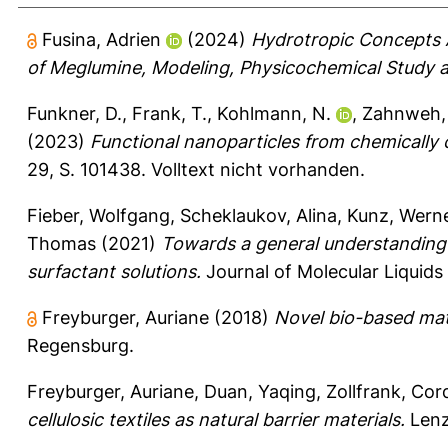
Fusina, Adrien
(2024)
Hydrotropic Concepts A
of Meglumine, Modeling, Physicochemical Study a
Funkner, D.
,
Frank, T.
,
Kohlmann, N.
,
Zahnweh,
(2023)
Functional nanoparticles from chemically 
29, S. 101438.
Volltext nicht vorhanden.
Fieber, Wolfgang
,
Scheklaukov, Alina
,
Kunz, Wern
Thomas
(2021)
Towards a general understanding o
surfactant solutions.
Journal of Molecular Liquids
Freyburger, Auriane
(2018)
Novel bio-based mate
Regensburg.
Freyburger, Auriane
,
Duan, Yaqing
,
Zollfrank, Cor
cellulosic textiles as natural barrier materials.
Lenz