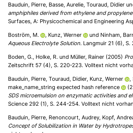
Bauduin, Pierre
,
Basse, Aurelie
,
Touraud, Didier
un
amphiphiles derived from ethylene and propylene 
Surfaces, A: Physicochemical and Engineering As
Boström, M.
,
Kunz, Werner
und
Ninham, Bar
Aqueous Electrolyte Solution.
Langmuir 21 (6), S.
Boden, G.
,
Holke, R.
und
Müller, Rainer
(2005)
Pro
Zeitschrift 57 (4), S. 220-223.
Volltext nicht vorh
Bauduin, Pierre
,
Touraud, Didier
,
Kunz, Werner
,
make_name_string expected hash reference
(2
SDS microemulsion on enzymatic activities and ele
Science 292 (1), S. 244-254.
Volltext nicht vorha
Bauduin, Pierre
,
Renoncourt, Audrey
,
Kopf, Andre
Concept of Solubilization in Water by Hydrotrope