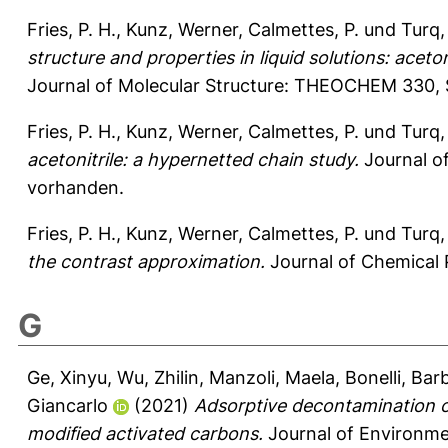
Fries, P. H.
,
Kunz, Werner
,
Calmettes, P.
und
Turq,
structure and properties in liquid solutions: aceton
Journal of Molecular Structure: THEOCHEM 330,
Fries, P. H.
,
Kunz, Werner
,
Calmettes, P.
und
Turq,
acetonitrile: a hypernetted chain study.
Journal of
vorhanden.
Fries, P. H.
,
Kunz, Werner
,
Calmettes, P.
und
Turq,
the contrast approximation.
Journal of Chemical P
G
Ge, Xinyu
,
Wu, Zhilin
,
Manzoli, Maela
,
Bonelli, Bar
Giancarlo
(2021)
Adsorptive decontamination o
modified activated carbons.
Journal of Environme