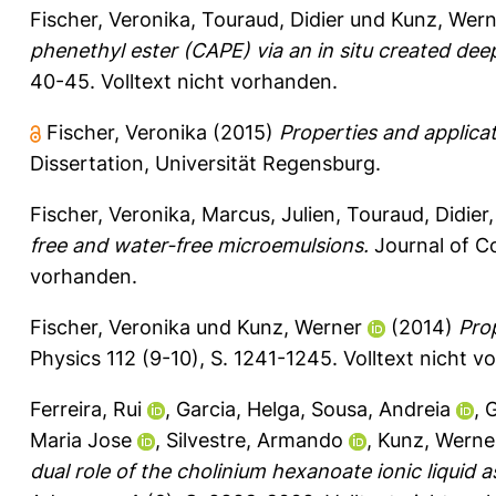
Fischer, Veronika
,
Touraud, Didier
und
Kunz, Wern
phenethyl ester (CAPE) via an in situ created deep
40-45.
Volltext nicht vorhanden.
Fischer, Veronika
(2015)
Properties and applica
Dissertation, Universität Regensburg.
Fischer, Veronika
,
Marcus, Julien
,
Touraud, Didier
free and water-​free microemulsions.
Journal of Co
vorhanden.
Fischer, Veronika
und
Kunz, Werner
(2014)
Prop
Physics 112 (9-10), S. 1241-1245.
Volltext nicht v
Ferreira, Rui
,
Garcia, Helga
,
Sousa, Andreia
,
G
Maria Jose
,
Silvestre, Armando
,
Kunz, Werne
dual role of the cholinium hexanoate ionic liquid 