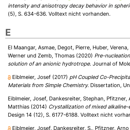
intensity and anisotropy decay behavior in spheric
(5), S. 634-636.
Volltext nicht vorhanden.
E
El Maangar, Asmae
,
Degot, Pierre
,
Huber, Verena
,
Werner
und
Zemb, Thomas
(2020)
Pre-nucleation
solution of an anionic hydrotrope.
Journal of Mole
Eiblmeier, Josef
(2017)
pH Coupled Co-Precipita
Materials from Simple Chemistry.
Dissertation, Un
Eiblmeier, Josef
,
Dankesreiter, Stephan
,
Pfitzner,
Matthias
(2014)
Crystallization of mixed alkaline-e
Design 14 (12), S. 6177-6188.
Volltext nicht vorh
Eiblmeier, Josef
,
Dankesreiter, S.
,
Pfitzner, Arno