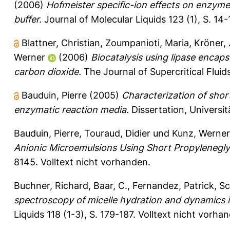
(2006)
Hofmeister specific-ion effects on enzyme 
buffer.
Journal of Molecular Liquids 123 (1), S. 14-
Blattner, Christian
,
Zoumpanioti, Maria
,
Kröner,
Werner
(2006)
Biocatalysis using lipase encap
carbon dioxide.
The Journal of Supercritical Fluids
Bauduin, Pierre
(2005)
Characterization of shor
enzymatic reaction media.
Dissertation, Universi
Bauduin, Pierre
,
Touraud, Didier
und
Kunz, Werner
Anionic Microemulsions Using Short Propyleneglyc
8145.
Volltext nicht vorhanden.
Buchner, Richard
,
Baar, C.
,
Fernandez, Patrick
,
Sc
spectroscopy of micelle hydration and dynamics i
Liquids 118 (1-3), S. 179-187.
Volltext nicht vorha