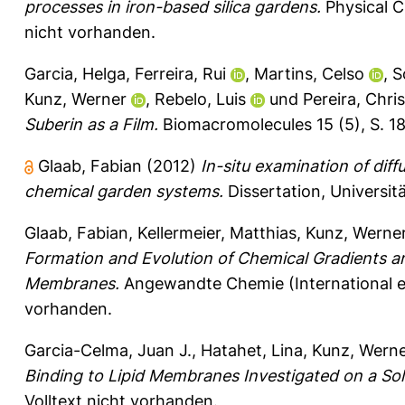
processes in iron-based silica gardens.
Physical C
nicht vorhanden.
Garcia, Helga
,
Ferreira, Rui
,
Martins, Celso
,
S
Kunz, Werner
,
Rebelo, Luis
und
Pereira, Chris
Suberin as a Film.
Biomacromolecules 15 (5), S. 1
Glaab, Fabian
(2012)
In-situ examination of diff
chemical garden systems.
Dissertation, Universit
Glaab, Fabian
,
Kellermeier, Matthias
,
Kunz, Werne
Formation and Evolution of Chemical Gradients an
Membranes.
Angewandte Chemie (International ed.
vorhanden.
Garcia-Celma, Juan J.
,
Hatahet, Lina
,
Kunz, Wern
Binding to Lipid Membranes Investigated on a S
Volltext nicht vorhanden.