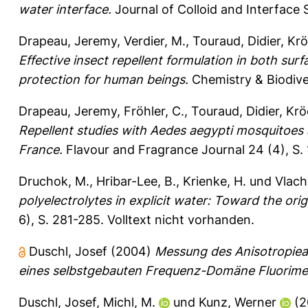
water interface.
Journal of Colloid and Interface
Drapeau, Jeremy
,
Verdier, M.
,
Touraud, Didier
,
Krö
Effective insect repellent formulation in both sur
protection for human beings.
Chemistry & Biodiver
Drapeau, Jeremy
,
Fröhler, C.
,
Touraud, Didier
,
Krö
Repellent studies with Aedes aegypti mosquitoes a
France.
Flavour and Fragrance Journal 24 (4), S.
Druchok, M.
,
Hribar-Lee, B.
,
Krienke, H.
und
Vlach
polyelectrolytes in explicit water: Toward the origi
6), S. 281-285.
Volltext nicht vorhanden.
Duschl, Josef
(2004)
Messung des Anisotropieab
eines selbstgebauten Frequenz-Domäne Fluorime
Duschl, Josef
,
Michl, M.
und
Kunz, Werner
(2