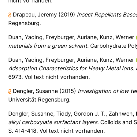
nicht vorhanden.
Drapeau, Jeremy
(2019)
Insect Repellents Base
Regensburg.
Duan, Yaqing
,
Freyburger, Auriane
,
Kunz, Werner
materials from a green solvent.
Carbohydrate Poly
Duan, Yaqing
,
Freyburger, Auriane
,
Kunz, Werner
Adsorption Characteristics for Heavy Metal Ions.
A
6973.
Volltext nicht vorhanden.
Dengler, Susanne
(2015)
Investigation of low te
Universität Regensburg.
Dengler, Susanne
,
Tiddy, Gordon J. T.
,
Zahnweh, 
alkyl carboxylate surfactant layers.
Colloids and S
S. 414-418.
Volltext nicht vorhanden.