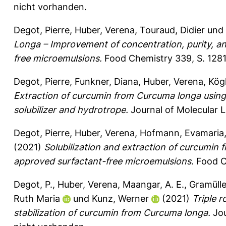
nicht vorhanden.
Degot, Pierre
,
Huber, Verena
,
Touraud, Didier
und
Longa – Improvement of concentration, purity, an
free microemulsions.
Food Chemistry 339, S. 128
Degot, Pierre
,
Funkner, Diana
,
Huber, Verena
,
Kögl
Extraction of curcumin from Curcuma longa using
solubilizer and hydrotrope.
Journal of Molecular L
Degot, Pierre
,
Huber, Verena
,
Hofmann, Evamaria
(2021)
Solubilization and extraction of curcumin
approved surfactant-free microemulsions.
Food C
Degot, P.
,
Huber, Verena
,
Maangar, A. E.
,
Gramülle
Ruth Maria
und
Kunz, Werner
(2021)
Triple r
stabilization of curcumin from Curcuma longa.
Jou