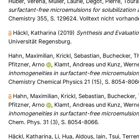
Huber, Verena
,
Muller, Laurie
,
Degot, Pierre
,
Toura
surfactant-free microemulsions for solubilizatio
Chemistry 355, S. 129624.
Volltext nicht vorhand
Häckl, Katharina
(2019)
Synthesis and Evaluatio
Universität Regensburg.
Hahn, Maximilian
,
Krickl, Sebastian
,
Buchecker, 
Pfitzner, Arno
,
Klamt, Andreas
und
Kunz, Wern
inhomogeneities in surfactant-​free microemulsio
Chemistry Chemical Physics 21 (15), S. 8054-806
Hahn, Maximilian
,
Krickl, Sebastian
,
Buchecker,
Pfitzner, Arno
,
Klamt, Andreas
und
Kunz, Wern
inhomogeneities in surfactant-free microemulsi
Chem. Phys. 31 (3), S. 8054-8066.
Häckl, Katharina
,
Li, Hua
,
Aldous, Iain
,
Tsui, Terre