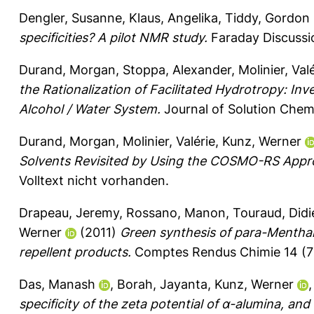
Dengler, Susanne
,
Klaus, Angelika
,
Tiddy, Gordon
specificities? A pilot NMR study.
Faraday Discussio
Durand, Morgan
,
Stoppa, Alexander
,
Molinier, Val
the Rationalization of Facilitated Hydrotropy: Inv
Alcohol / Water System.
Journal of Solution Chemi
Durand, Morgan
,
Molinier, Valérie
,
Kunz, Werner
Solvents Revisited by Using the COSMO-RS Appr
Volltext nicht vorhanden.
Drapeau, Jeremy
,
Rossano, Manon
,
Touraud, Didi
Werner
(2011)
Green synthesis of para-Menthane
repellent products.
Comptes Rendus Chimie 14 (7
Das, Manash
,
Borah, Jayanta
,
Kunz, Werner
specificity of the zeta potential of α-alumina, a