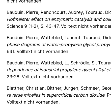
nicht vorhanden.
Bauduin, Pierre
,
Renoncourt, Audrey
,
Touraud, Did
Hofmeister effect on enzymatic catalysis and collo
Science 9 (1-2), S. 43-47.
Volltext nicht vorhande
Bauduin, Pierre
,
Wattebled, Laurent
,
Touraud, Didi
phase diagrams of water-propylene glycol propyl 
641.
Volltext nicht vorhanden.
Bauduin, Pierre
,
Wattebled, L.
,
Schrödle, S.
,
Tourau
dependence of industrial propylene glycol alkyl e
23-28.
Volltext nicht vorhanden.
Blattner, Christian
,
Bittner, Jürgen
,
Schmeer, Geo
reverse micelles in supercritical carbon dioxide.
Ph
Volltext nicht vorhanden.