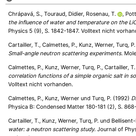
Chrápavá, S.
,
Touraud, Didier
,
Rosenau, T.
,
Pott
the influence of water and temperature on the Li
Physics 5 (9), S. 1842-1847.
Volltext nicht vorhan
Cartailler, T.
,
Calmettes, P.
,
Kunz, Werner
,
Turq, P.
Small-angle neutron scattering experiments.
Mole
Calmettes, P.
,
Kunz, Werner
,
Turq, P.
,
Cartailler, T.
correlation functions of a simple organic salt in so
Volltext nicht vorhanden.
Calmettes, P.
,
Kunz, Werner
und
Turq, P.
(1992)
D
Physica B: Condensed Matter 180-181 (2), S. 868
Cartailler, T.
,
Kunz, Werner
,
Turq, P.
und
Bellisent
water: a neutron scattering study.
Journal of Phy