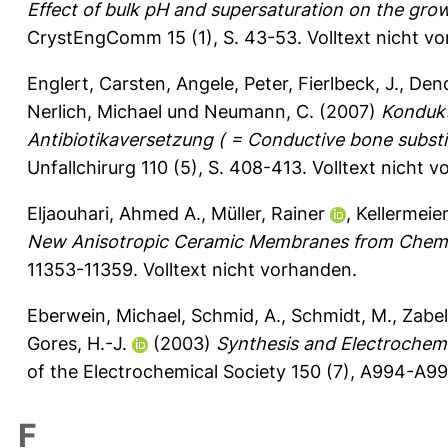
Effect of bulk pH and supersaturation on the growt
CrystEngComm 15 (1), S. 43-53.
Volltext nicht v
Englert, Carsten
,
Angele, Peter
,
Fierlbeck, J.
,
Dend
Nerlich, Michael
und
Neumann, C.
(2007)
Kondukt
Antibiotikaversetzung ( = Conductive bone substitu
Unfallchirurg 110 (5), S. 408-413.
Volltext nicht 
Eljaouhari, Ahmed A.
,
Müller, Rainer
,
Kellermeie
New Anisotropic Ceramic Membranes from Chemica
11353-11359.
Volltext nicht vorhanden.
Eberwein, Michael
,
Schmid, A.
,
Schmidt, M.
,
Zabel
Gores, H.-J.
(2003)
Synthesis and Electrochem
of the Electrochemical Society 150 (7), A994-A9
F