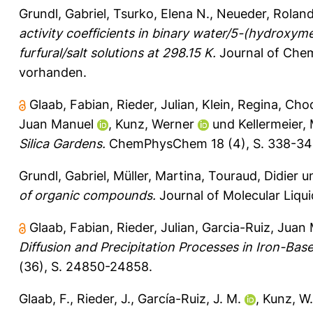
Grundl, Gabriel
,
Tsurko, Elena N.
,
Neueder, Rolan
activity coefficients in binary water/5-​(hydroxyme
furfural/salt solutions at 298.15 K.
Journal of Che
vorhanden.
Glaab, Fabian
,
Rieder, Julian
,
Klein, Regina
,
Choq
Juan Manuel
,
Kunz, Werner
und
Kellermeier,
Silica Gardens.
ChemPhysChem 18 (4), S. 338-34
Grundl, Gabriel
,
Müller, Martina
,
Touraud, Didier
u
of organic compounds.
Journal of Molecular Liqu
Glaab, Fabian
,
Rieder, Julian
,
Garcia-Ruiz, Juan
Diffusion and Precipitation Processes in Iron-Base
(36), S. 24850-24858.
Glaab, F.
,
Rieder, J.
,
García-Ruiz, J. M.
,
Kunz, W.