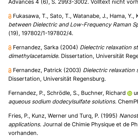
Advances 4 (6), S. 2993-3002.
Volltext nicht vo
Fukasawa, T.
,
Sato, T.
,
Watanabe, J.
,
Hama, Y.
,
between Dielectric and Low-Frequency Raman Sp
(19), 197802/1-197802/4.
Fernandez, Sarka
(2004)
Dielectric relaxation 
dimethylacetamide.
Dissertation, Universität Reg
Fernandez, Patrick
(2003)
Dielectric relaxation
Dissertation, Universität Regensburg.
Fernandez, P.
,
Schrödle, S.
,
Buchner, Richard
u
aqueous sodium dodecylsulfate solutions.
ChemPhy
Fries, P.
,
Kunz, Werner
und
Turq, P.
(1995)
Nanostr
applications.
Journal de Chimie Physique et de Ph
vorhanden.