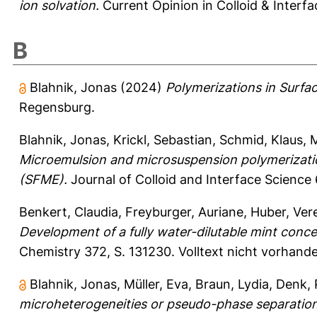
ion solvation.
Current Opinion in Colloid & Interfa
B
Blahnik, Jonas
(2024)
Polymerizations in Surfa
Regensburg.
Blahnik, Jonas
,
Krickl, Sebastian
,
Schmid, Klaus
,
M
Microemulsion and microsuspension polymerizatio
(SFME).
Journal of Colloid and Interface Science
Benkert, Claudia
,
Freyburger, Auriane
,
Huber, Ver
Development of a fully water-dilutable mint con
Chemistry 372, S. 131230.
Volltext nicht vorhand
Blahnik, Jonas
,
Müller, Eva
,
Braun, Lydia
,
Denk, 
microheterogeneities or pseudo-phase separations