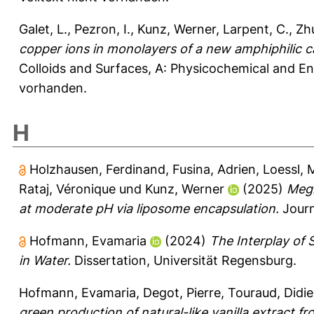
Galet, L.
,
Pezron, I.
,
Kunz, Werner
,
Larpent, C.
,
Zhu
copper ions in monolayers of a new amphiphilic cage
Colloids and Surfaces, A: Physicochemical and En
vorhanden.
H
Holzhausen, Ferdinand
,
Fusina, Adrien
,
Loessl, 
Rataj, Véronique
und
Kunz, Werner
(2025)
Megl
at moderate pH via liposome encapsulation.
Journ
Hofmann, Evamaria
(2024)
The Interplay of 
in Water.
Dissertation, Universität Regensburg.
Hofmann, Evamaria
,
Degot, Pierre
,
Touraud, Didie
green production of natural-like vanilla extract f