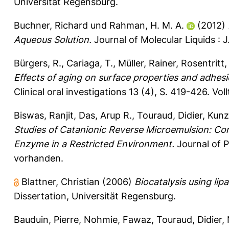
Universität Regensburg.
Buchner, Richard
und
Rahman, H. M. A.
(2012)
Aqueous Solution.
Journal of Molecular Liquids : J
Bürgers, R.
,
Cariaga, T.
,
Müller, Rainer
,
Rosentritt,
Effects of aging on surface properties and adhesi
Clinical oral investigations 13 (4), S. 419-426.
Vol
Biswas, Ranjit
,
Das, Arup R.
,
Touraud, Didier
,
Kunz
Studies of Catanionic Reverse Microemulsion: Cor
Enzyme in a Restricted Environment.
Journal of P
vorhanden.
Blattner, Christian
(2006)
Biocatalysis using lip
Dissertation, Universität Regensburg.
Bauduin, Pierre
,
Nohmie, Fawaz
,
Touraud, Didier
,