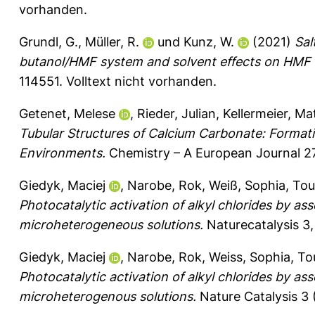
vorhanden.
Grundl, G.
,
Müller, R.
und
Kunz, W.
(2021)
Sal
butanol/HMF system and solvent effects on HMF 
114551.
Volltext nicht vorhanden.
Getenet, Melese
,
Rieder, Julian
,
Kellermeier, Ma
Tubular Structures of Calcium Carbonate: Formatio
Environments.
Chemistry – A European Journal 27
Giedyk, Maciej
,
Narobe, Rok
,
Weiß, Sophia
,
Tou
Photocatalytic activation of alkyl chlorides by as
microheterogeneous solutions.
Naturecatalysis 3,
Giedyk, Maciej
,
Narobe, Rok
,
Weiss, Sophia
,
To
Photocatalytic activation of alkyl chlorides by as
microheterogenous solutions.
Nature Catalysis 3 