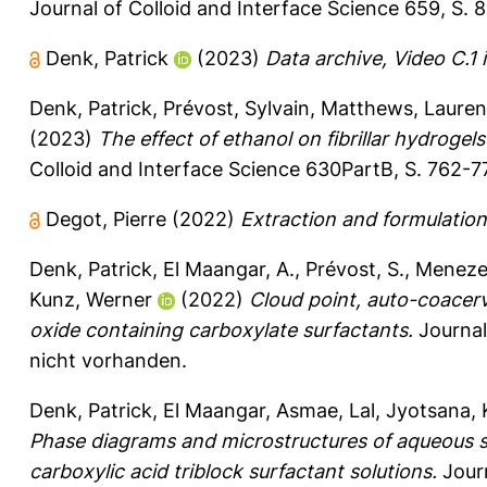
Journal of Colloid and Interface Science 659, S. 
Denk, Patrick
(2023)
Data archive, Video C.1 
Denk, Patrick
,
Prévost, Sylvain
,
Matthews, Lauren
(2023)
The effect of ethanol on fibrillar hydrog
Colloid and Interface Science 630PartB, S. 762-7
Degot, Pierre
(2022)
Extraction and formulation
Denk, Patrick
,
El Maangar, A.
,
Prévost, S.
,
Menezes
Kunz, Werner
(2022)
Cloud point, auto-coacerv
oxide containing carboxylate surfactants.
Journal
nicht vorhanden.
Denk, Patrick
,
El Maangar, Asmae
,
Lal, Jyotsana
,
Phase diagrams and microstructures of aqueous sh
carboxylic acid triblock surfactant solutions.
Journ