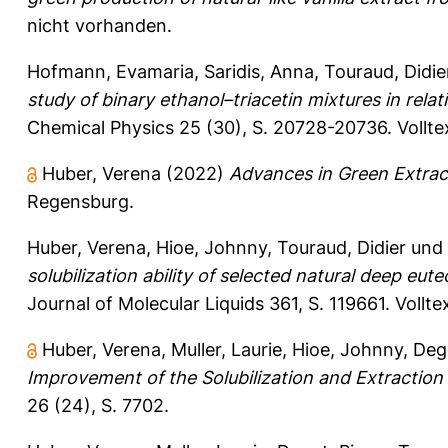
nicht vorhanden.
Hofmann, Evamaria
,
Saridis, Anna
,
Touraud, Didie
study of binary ethanol–triacetin mixtures in relati
Chemical Physics 25 (30), S. 20728-20736.
Vollt
Huber, Verena
(2022)
Advances in Green Extrac
Regensburg.
Huber, Verena
,
Hioe, Johnny
,
Touraud, Didier
und
solubilization ability of selected natural deep 
Journal of Molecular Liquids 361, S. 119661.
Vollte
Huber, Verena
,
Muller, Laurie
,
Hioe, Johnny
,
Dego
Improvement of the Solubilization and Extraction 
26 (24), S. 7702.