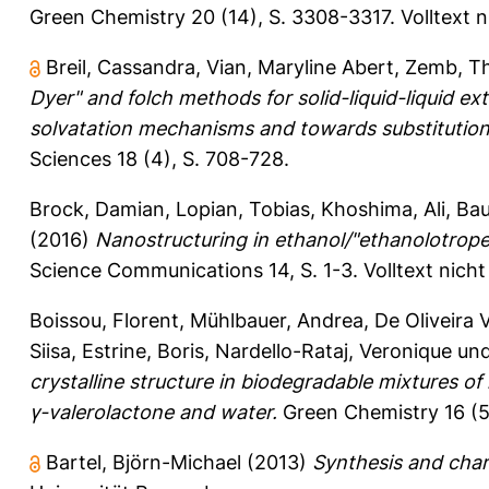
Green Chemistry 20 (14), S. 3308-3317.
Volltext 
Breil, Cassandra
,
Vian, Maryline Abert
,
Zemb, T
Dyer" and folch methods for solid-​liquid-​liquid 
solvatation mechanisms and towards substitution 
Sciences 18 (4), S. 708-728.
Brock, Damian
,
Lopian, Tobias
,
Khoshima, Ali
,
Bau
(2016)
Nanostructuring in ethanol/"ethanolotrope"
Science Communications 14, S. 1-3.
Volltext nich
Boissou, Florent
,
Mühlbauer, Andrea
,
De Oliveira V
Siisa
,
Estrine, Boris
,
Nardello-Rataj, Veronique
un
crystalline structure in biodegradable mixtures of
γ-​valerolactone and water.
Green Chemistry 16 (5
Bartel, Björn-Michael
(2013)
Synthesis and charac