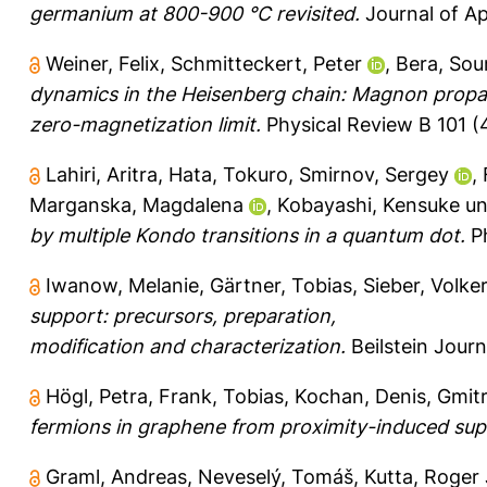
germanium at 800-900 °C revisited.
Journal of Ap
Weiner, Felix
,
Schmitteckert, Peter
,
Bera, So
dynamics in the Heisenberg chain: Magnon propag
zero-magnetization limit.
Physical Review B 101 (
Lahiri, Aritra
,
Hata, Tokuro
,
Smirnov, Sergey
,
Marganska, Magdalena
,
Kobayashi, Kensuke
u
by multiple Kondo transitions in a quantum dot.
Ph
Iwanow, Melanie
,
Gärtner, Tobias
,
Sieber, Volke
support: precursors, preparation,
modification and characterization.
Beilstein Journ
Högl, Petra
,
Frank, Tobias
,
Kochan, Denis
,
Gmitr
fermions in graphene from proximity-induced sup
Graml, Andreas
,
Neveselý, Tomáš
,
Kutta, Roger