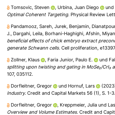
Tomsovic, Steven
,
Urbina, Juan Diego
und
Optimal Coherent Targeting.
Physical Review Lett
Pandamooz, Sareh
,
Jurek, Benjamin
,
Dianatpou
J.
,
Dargahi, Leila
,
Borhani-Haghighi, Afshin
,
Miyan
beneficial effects of chick embryo extract precondi
generate Schwann cells.
Cell proliferation, e13397
Zollner, Klaus
,
Faria Junior, Paulo E.
und
Fa
splitting upon twisting and gating in MoSe₂/CrI₃ 
107, 035112.
Dorfleitner, Gregor
und
Hornuf, Lars
(2023
Industry.
Credit and Capital Markets 56 (1), S. 1-3
Dorfleitner, Gregor
,
Kreppmeier, Julia
und
Las
Overview and Volume Estimates.
Credit and Capita