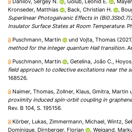
Danilov, Sergey N.
,
Golub, Leonid E.
,
Mayer,
Kronseder, Matthias
,
Back, Christian H.
,
Bou
Superlinear Photogalvanic Effects in (Bi0.3Sb0.7
Insulator Surface States at Room Temperature.
Ph
Puschmann, Martin
und
Vojta, Thomas
(2021
method for the integer quantum Hall transition.
An
Puschmann, Martin
,
Getelina, João C.
,
Hoyos,
field approach to collective excitations near the s
168526.
Naimer, Thomas
,
Zollner, Klaus
,
Gmitra, Martin
proximity induced spin-orbit coupling in graphene
Rev. B 104, S. 195156.
Körber, Lukas
,
Zimmermann, Michael
,
Wintz, Se
Dominique
,
Dirnberger, Florian
,
Weigand, Mark