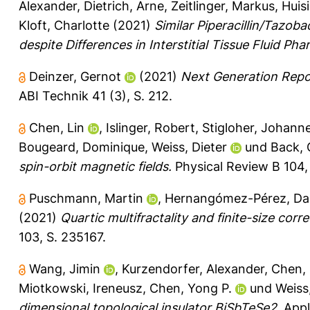
Alexander
,
Dietrich, Arne
,
Zeitlinger, Markus
,
Huis
Kloft, Charlotte
(2021)
Similar Piperacillin/Tazo
despite Differences in Interstitial Tissue Fluid Ph
Deinzer, Gernot
(2021)
Next Generation Repos
ABI Technik 41 (3), S. 212.
Chen, Lin
,
Islinger, Robert
,
Stigloher, Johann
Bougeard, Dominique
,
Weiss, Dieter
und
Back, 
spin-orbit magnetic fields.
Physical Review B 104,
Puschmann, Martin
,
Hernangómez-Pérez, Dan
(2021)
Quartic multifractality and finite-size corr
103, S. 235167.
Wang, Jimin
,
Kurzendorfer, Alexander
,
Chen, 
Miotkowski, Ireneusz
,
Chen, Yong P.
und
Weiss
dimensional topological insulator BiSbTeSe2.
Appli