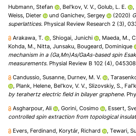
Hubmann, Stefan
,
Bel'kov, V. V.
,
Golub, L. E.
,
Weiss, Dieter
und
Ganichev, Sergey
(2020)
G
superlattices.
Physical Review Research 2 (3), 03
Arakawa, T.
,
Shiogai, Junichi
,
Maeda, M.
,
C
Kohda, M.
,
Nitta, Junsaku
,
Bougeard, Dominique
mechanism in a (Ga,Mn)As/GaAs-based spin Esaki
measurements.
Physial Review B 102 (4), 04530
Candussio, Susanne
,
Durnev, M. V.
,
Tarasenko
,
Plank, Helene
,
Bel'kov, V. V.
,
Slizovskiy, S.
,
Fal'k
by terahertz electric field in bilayer graphene.
Phy
Asgharpour, Ali
,
Gorini, Cosimo
,
Essert, Sv
controlled spin extraction from topological insula
Evers, Ferdinand
,
Korytár, Richard
,
Tewari, S