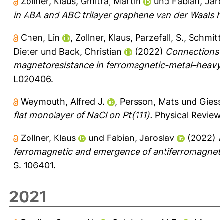
Zollner, Klaus
,
Gmitra, Martin
und
Fabian, Jar
in ABA and ABC trilayer graphene van der Waals h
Chen, Lin
,
Zollner, Klaus
,
Parzefall, S.
,
Schmitt
Dieter
und
Back, Christian
(2022)
Connections 
magnetoresistance in ferromagnetic-metal–heavy
L020406.
Weymouth, Alfred J.
,
Persson, Mats
und
Giess
flat monolayer of NaCl on Pt(111).
Physical Review
Zollner, Klaus
und
Fabian, Jaroslav
(2022)
ferromagnetic and emergence of antiferromagnet
S. 106401.
2021