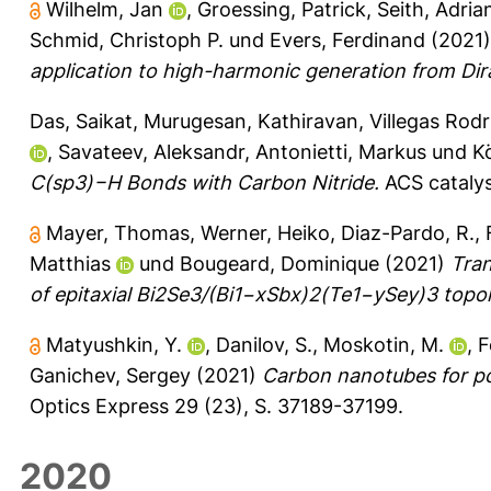
Wilhelm, Jan
,
Groessing, Patrick
,
Seith, Adria
Schmid, Christoph P.
und
Evers, Ferdinand
(2021
application to high-harmonic generation from Dir
Das, Saikat
,
Murugesan, Kathiravan
,
Villegas Rodr
,
Savateev, Aleksandr
,
Antonietti, Markus
und
K
C(sp3)−H Bonds with Carbon Nitride.
ACS catalys
Mayer, Thomas
,
Werner, Heiko
,
Diaz-Pardo, R.
,
Matthias
und
Bougeard, Dominique
(2021)
Tran
of epitaxial Bi2Se3/(Bi1−xSbx)2(Te1−ySey)3 topolo
Matyushkin, Y.
,
Danilov, S.
,
Moskotin, M.
,
F
Ganichev, Sergey
(2021)
Carbon nanotubes for pol
Optics Express 29 (23), S. 37189-37199.
2020