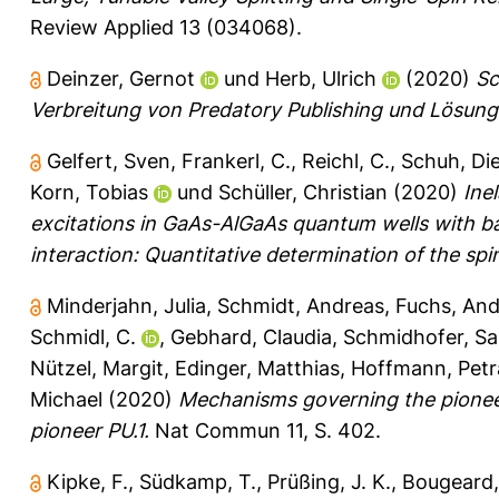
Review Applied 13 (034068).
Deinzer, Gernot
und
Herb, Ulrich
(2020)
Sc
Verbreitung von Predatory Publishing und Lösung
Gelfert, Sven
,
Frankerl, C.
,
Reichl, C.
,
Schuh, Die
Korn, Tobias
und
Schüller, Christian
(2020)
Ine
excitations in GaAs-AlGaAs quantum wells with 
interaction: Quantitative determination of the spin-
Minderjahn, Julia
,
Schmidt, Andreas
,
Fuchs, And
Schmidl, C.
,
Gebhard, Claudia
,
Schmidhofer, S
Nützel, Margit
,
Edinger, Matthias
,
Hoffmann, Petr
Michael
(2020)
Mechanisms governing the pioneeri
pioneer PU.1.
Nat Commun 11, S. 402.
Kipke, F.
,
Südkamp, T.
,
Prüßing, J. K.
,
Bougeard,