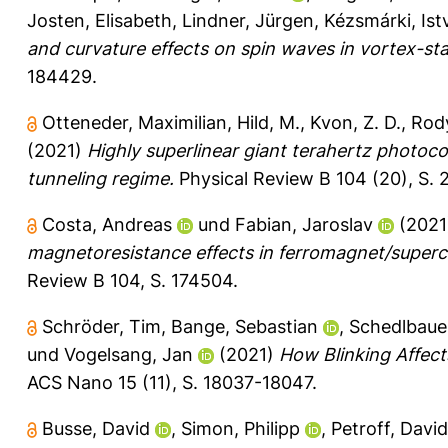
Josten, Elisabeth
,
Lindner, Jürgen
,
Kézsmárki, Ist
and curvature effects on spin waves in vortex-s
184429.
Otteneder, Maximilian
,
Hild, M.
,
Kvon, Z. D.
,
Rody
(2021)
Highly superlinear giant terahertz photo
tunneling regime.
Physical Review B 104 (20), S.
Costa, Andreas
und
Fabian, Jaroslav
(202
magnetoresistance effects in ferromagnet/superc
Review B 104, S. 174504.
Schröder, Tim
,
Bange, Sebastian
,
Schedlbaue
und
Vogelsang, Jan
(2021)
How Blinking Affect
ACS Nano 15 (11), S. 18037-18047.
Busse, David
,
Simon, Philipp
,
Petroff, David