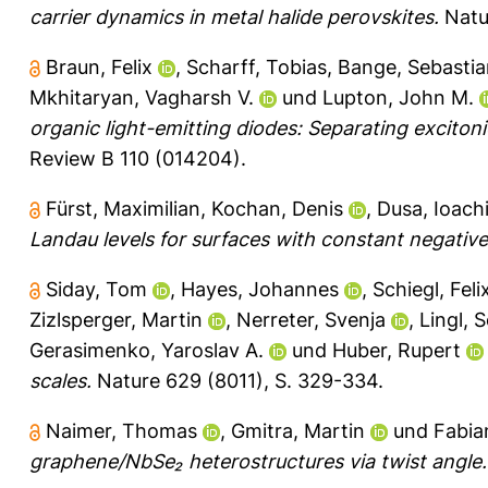
carrier dynamics in metal halide perovskites.
Natu
Braun, Felix
,
Scharff, Tobias
,
Bange, Sebastia
Mkhitaryan, Vagharsh V.
und
Lupton, John M.
organic light-emitting diodes: Separating excitonic
Review B 110 (014204).
Fürst, Maximilian
,
Kochan, Denis
,
Dusa, Ioach
Landau levels for surfaces with constant negative
Siday, Tom
,
Hayes, Johannes
,
Schiegl, Feli
Zizlsperger, Martin
,
Nerreter, Svenja
,
Lingl, 
Gerasimenko, Yaroslav A.
und
Huber, Rupert
scales.
Nature 629 (8011), S. 329-334.
Naimer, Thomas
,
Gmitra, Martin
und
Fabia
graphene/NbSe₂ heterostructures via twist angle.