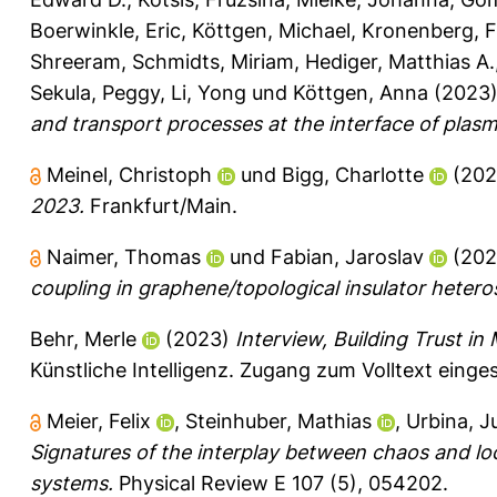
Boerwinkle, Eric
,
Köttgen, Michael
,
Kronenberg, F
Shreeram
,
Schmidts, Miriam
,
Hediger, Matthias A.
Sekula, Peggy
,
Li, Yong
und
Köttgen, Anna
(2023
and transport processes at the interface of plasm
Meinel, Christoph
und
Bigg, Charlotte
(20
2023.
Frankfurt/Main.
Naimer, Thomas
und
Fabian, Jaroslav
(20
coupling in graphene/topological insulator hetero
Behr, Merle
(2023)
Interview, Building Trust in
Künstliche Intelligenz.
Zugang zum Volltext einge
Meier, Felix
,
Steinhuber, Mathias
,
Urbina, J
Signatures of the interplay between chaos and lo
systems.
Physical Review E 107 (5), 054202.