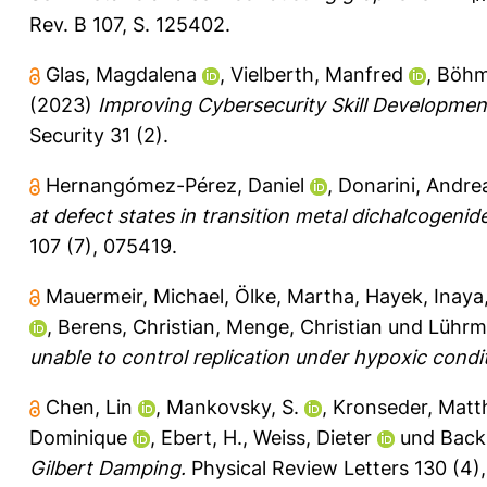
Rev. B 107, S. 125402.
Glas, Magdalena
,
Vielberth, Manfred
,
Böhm
(2023)
Improving Cybersecurity Skill Developmen
Security 31 (2).
Hernangómez-Pérez, Daniel
,
Donarini, Andre
at defect states in transition metal dichalcogeni
107 (7), 075419.
Mauermeir, Michael
,
Ölke, Martha
,
Hayek, Inaya
,
Berens, Christian
,
Menge, Christian
und
Lührm
unable to control replication under hypoxic condi
Chen, Lin
,
Mankovsky, S.
,
Kronseder, Matt
Dominique
,
Ebert, H.
,
Weiss, Dieter
und
Back,
Gilbert Damping.
Physical Review Letters 130 (4)