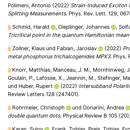
Polimeni, Antonio
(2022)
Strain-Induced Exciton
Splitting Measurements.
Phys. Rev. Lett. 129, 06
Schmid, Harald
,
Dieplinger, Johannes
,
Solf
Tricritical point in the quantum Hamiltonian mean
Zollner, Klaus
und
Fabian, Jaroslav
(2022)
Pr
metal phosphorus trichalcogenides MPX3.
Phys. R
Knorr, Matthias
,
Manceau, J. M.
,
Mornhinweg, 
Goulain, P.
,
Lafosse, X.
,
Jeannin, M.
,
Stefinger, Ma
und
Huber, Rupert
(2022)
Intersubband Polarito
Review Letters 128 (247401).
Rohrmeier, Christoph
und
Donarini, Andrea
double quantum dots.
Physical Review B 105 (20)
Karan, Sujoy
,
Frank, Tobias
,
Preis, Tobias
,
Er