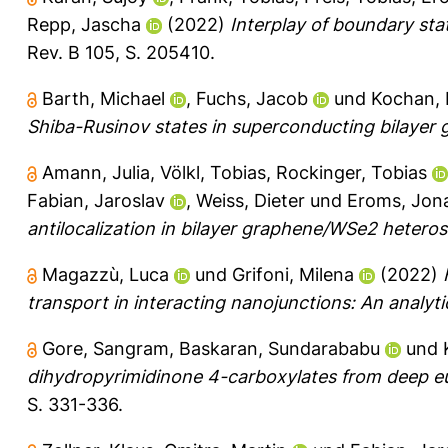
Repp, Jascha
(2022)
Interplay of boundary st
Rev. B 105, S. 205410.
Barth, Michael
,
Fuchs, Jacob
und
Kochan, 
Shiba-Rusinov states in superconducting bilayer 
Amann, Julia
,
Völkl, Tobias
,
Rockinger, Tobias
Fabian, Jaroslav
,
Weiss, Dieter
und
Eroms, Jon
antilocalization in bilayer graphene/WSe2 heteros
Magazzù, Luca
und
Grifoni, Milena
(2022)
transport in interacting nanojunctions: An analytic
Gore, Sangram
,
Baskaran, Sundarababu
und
dihydropyrimidinone 4-carboxylates from deep eu
S. 331-336.