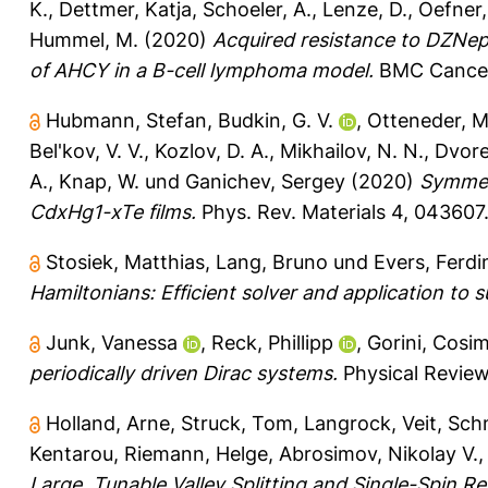
K.
,
Dettmer, Katja
,
Schoeler, A.
,
Lenze, D.
,
Oefner,
Hummel, M.
(2020)
Acquired resistance to DZNep
of AHCY in a B-cell lymphoma model.
BMC Cancer 
Hubmann, Stefan
,
Budkin, G. V.
,
Otteneder, M
Bel'kov, V. V.
,
Kozlov, D. A.
,
Mikhailov, N. N.
,
Dvore
A.
,
Knap, W.
und
Ganichev, Sergey
(2020)
Symmetr
CdxHg1-xTe films.
Phys. Rev. Materials 4, 043607
Stosiek, Matthias
,
Lang, Bruno
und
Evers, Ferd
Hamiltonians: Efficient solver and application to 
Junk, Vanessa
,
Reck, Phillipp
,
Gorini, Cosi
periodically driven Dirac systems.
Physical Review
Holland, Arne
,
Struck, Tom
,
Langrock, Veit
,
Sch
Kentarou
,
Riemann, Helge
,
Abrosimov, Nikolay V.
Large, Tunable Valley Splitting and Single-Spin 