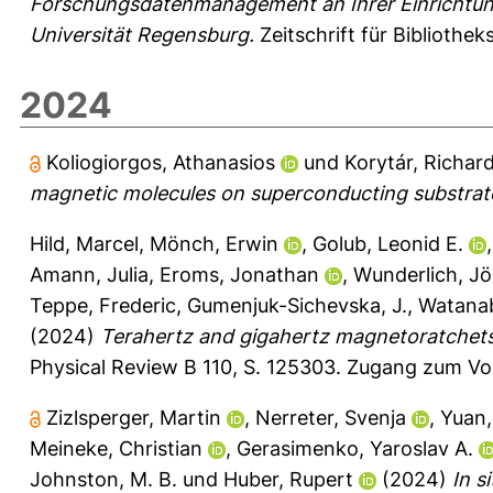
Forschungsdatenmanagement an Ihrer Einrichtun
Universität Regensburg.
Zeitschrift für Bibliothe
2024
Koliogiorgos, Athanasios
und
Korytár, Richar
magnetic molecules on superconducting substrat
Hild, Marcel
,
Mönch, Erwin
,
Golub, Leonid E.
Amann, Julia
,
Eroms, Jonathan
,
Wunderlich, Jö
Teppe, Frederic
,
Gumenjuk-Sichevska, J.
,
Watanab
(2024)
Terahertz and gigahertz magnetoratchets
Physical Review B 110, S. 125303.
Zugang zum Vol
Zizlsperger, Martin
,
Nerreter, Svenja
,
Yuan,
Meineke, Christian
,
Gerasimenko, Yaroslav A.
Johnston, M. B.
und
Huber, Rupert
(2024)
In s