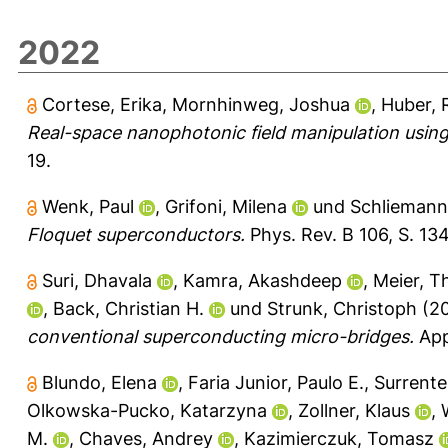
2022
Cortese, Erika
,
Mornhinweg, Joshua
,
Huber, 
Real-space nanophotonic field manipulation using
19.
Wenk, Paul
,
Grifoni, Milena
und
Schliemann
Floquet superconductors.
Phys. Rev. B 106, S. 13
Suri, Dhavala
,
Kamra, Akashdeep
,
Meier, T
,
Back, Christian H.
und
Strunk, Christoph
(2
conventional superconducting micro-bridges.
Appl
Blundo, Elena
,
Faria Junior, Paulo E.
,
Surrente
Olkowska-Pucko, Katarzyna
,
Zollner, Klaus
,
M.
,
Chaves, Andrey
,
Kazimierczuk, Tomasz