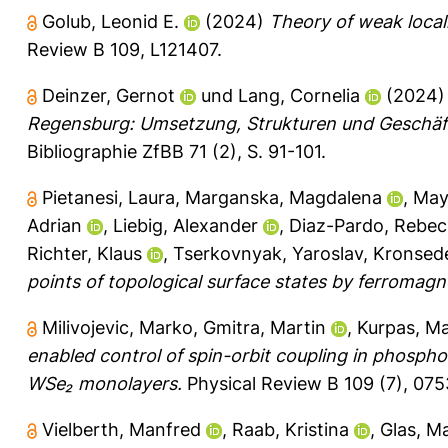
Golub, Leonid E.
(2024)
Theory of weak locali
Review B 109, L121407.
Deinzer, Gernot
und
Lang, Cornelia
(2024
Regensburg: Umsetzung, Strukturen und Geschäf
Bibliographie ZfBB 71 (2), S. 91-101.
Pietanesi, Laura
,
Marganska, Magdalena
,
May
Adrian
,
Liebig, Alexander
,
Diaz-Pardo, Rebec
Richter, Klaus
,
Tserkovnyak, Yaroslav
,
Kronsede
points of topological surface states by ferromagn
Milivojevic, Marko
,
Gmitra, Martin
,
Kurpas, Ma
enabled control of spin-orbit coupling in phosph
WSe₂ monolayers.
Physical Review B 109 (7), 075
Vielberth, Manfred
,
Raab, Kristina
,
Glas, M