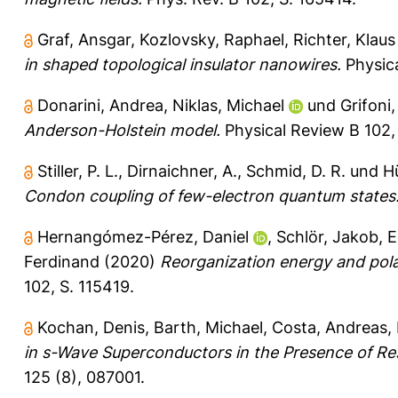
Graf, Ansgar
,
Kozlovsky, Raphael
,
Richter, Klaus
in shaped topological insulator nanowires.
Physica
Donarini, Andrea
,
Niklas, Michael
und
Grifoni
Anderson-Holstein model.
Physical Review B 102,
Stiller, P. L.
,
Dirnaichner, A.
,
Schmid, D. R.
und
Hü
Condon coupling of few-electron quantum states
Hernangómez-Pérez, Daniel
,
Schlör, Jakob
,
E
Ferdinand
(2020)
Reorganization energy and pola
102, S. 115419.
Kochan, Denis
,
Barth, Michael
,
Costa, Andreas
,
in s-Wave Superconductors in the Presence of Res
125 (8), 087001.