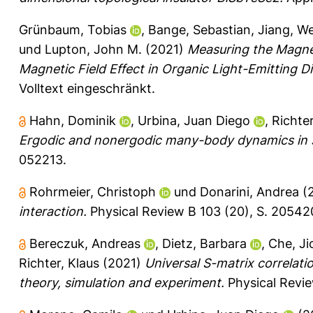
Grünbaum, Tobias
,
Bange, Sebastian
,
Jiang, We
und
Lupton, John M.
(2021)
Measuring the Magneti
Magnetic Field Effect in Organic Light-Emitting D
Volltext eingeschränkt.
Hahn, Dominik
,
Urbina, Juan Diego
,
Richter
Ergodic and nonergodic many-body dynamics in st
052213.
Rohrmeier, Christoph
und
Donarini, Andrea
(
interaction.
Physical Review B 103 (20), S. 20542
Bereczuk, Andreas
,
Dietz, Barbara
,
Che, Ji
Richter, Klaus
(2021)
Universal S-matrix correlat
theory, simulation and experiment.
Physical Revie