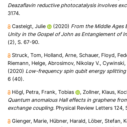
Deazaflavin reductive photocatalysis involves exc
3174.
Casteigt, Julie
(2020)
From the Middle Ages B
Unity in the Gospel of John as Entanglement of Int
(2), S. 67-90.
Struck, Tom
,
Holland, Arne
,
Schauer, Floyd
,
Fed
Riemann, Helge
,
Abrosimov, Nikolay V.
,
Cywinski,
(2020)
Low-frequency spin qubit energy splitting n
6 (40).
Högl, Petra
,
Frank, Tobias
,
Zollner, Klaus
,
Koc
Quantum anomalous Hall effects in graphene from
exchange coupling.
Physical Review Letters 124, 
Gienger, Marie
,
Hübner, Harald
,
Löber, Stefan
,
K