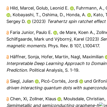
Hild, Marcel
,
Golub, Leonid E.
,
Fuhrmann, A.
,
,
Kobayashi, T.
,
Oshima, D.
,
Honda, A.
,
Kato, 
Sergey D.
(2023)
Terahertz spin ratchet effect
Faria Junior, Paulo E.
,
de Mare, Koen A.
,
Zolln
Schilfgaarde, Mark
und
Výborný, Karel
(2023)
Sen
magnetic moments.
Phys. Rev. B 107, L100417.
Häffner, Sonja
,
Hofer, Martin
,
Nagl, Maximilian
Interpretable Deep Learning Approach to Domain-S
Prediction.
Political Analysis, S. 1-19.
Siegl, Julian
,
Picó-Cortés, Jordi
und
Grifoni
driven interacting quantum dots with superconduc
Chen, Xi
,
Zollner, Klaus
,
Moulsdale, Christian
,
Semimetallic and semiconducting graphene-h