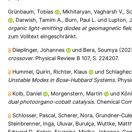
Grünbaum, Tobias
,
Mkhitaryan, Vagharsh V.
,
Sc
,
Darwish, Tamim A.
,
Burn, Paul L.
und
Lupton, 
organic light-emitting diodes at geomagnetic fiel
zum Volltext eingeschränkt.
Dieplinger, Johannes
und
Bera, Soumya
(202
crossover.
Physical Review B 107, S. 224207.
Hummel, Quirin
,
Richter, Klaus
und
Schlaghec
Unstable Modes in Bose-Hubbard Systems.
Physic
Kolb, Daniel
,
Morgenstern, Martin
und
Köni
dual photoorgano-cobalt catalysis.
Chemical Comm
Schlosser, Pascal
,
Scherer, Nora
,
Grundner-Cule
Steinbrenner, Inga
,
Uluvar, Burulça
,
Wuttke, Matth
Edward D.
,
Kotsis, Fruzsina
,
Mielke, Johanna
,
Gom