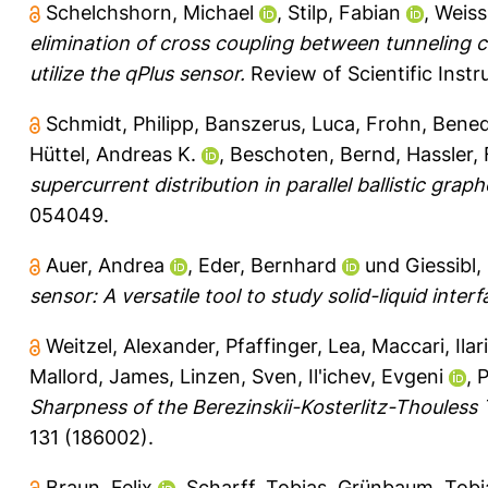
Schelchshorn, Michael
,
Stilp, Fabian
,
Weiss
elimination of cross coupling between tunneling 
utilize the qPlus sensor.
Review of Scientific Instr
Schmidt, Philipp
,
Banszerus, Luca
,
Frohn, Bened
Hüttel, Andreas K.
,
Beschoten, Bernd
,
Hassler,
supercurrent distribution in parallel ballistic gra
054049.
Auer, Andrea
,
Eder, Bernhard
und
Giessibl,
sensor: A versatile tool to study solid-liquid interf
Weitzel, Alexander
,
Pfaffinger, Lea
,
Maccari, Ilar
Mallord, James
,
Linzen, Sven
,
Il'ichev, Evgeni
,
P
Sharpness of the Berezinskii-Kosterlitz-Thouless 
131 (186002).
Braun, Felix
,
Scharff, Tobias
,
Grünbaum, Tobi