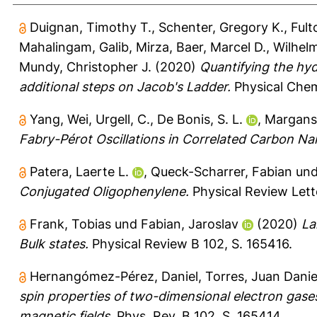
Duignan, Timothy T.
,
Schenter, Gregory K.
,
Fult
Mahalingam
,
Galib, Mirza
,
Baer, Marcel D.
,
Wilhel
Mundy, Christopher J.
(2020)
Quantifying the hyd
additional steps on Jacob's Ladder.
Physical Chem
Yang, Wei
,
Urgell, C.
,
De Bonis, S. L.
,
Margans
Fabry-Pérot Oscillations in Correlated Carbon Na
Patera, Laerte L.
,
Queck-Scharrer, Fabian
un
Conjugated Oligophenylene.
Physical Review Lett
Frank, Tobias
und
Fabian, Jaroslav
(2020)
La
Bulk states.
Physical Review B 102, S. 165416.
Hernangómez-Pérez, Daniel
,
Torres, Juan Danie
spin properties of two-dimensional electron gase
magnetic fields.
Phys. Rev. B 102, S. 165414.