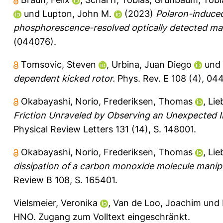
und
Lupton, John M.
(2023)
Polaron-induced
phosphorescence-resolved optically detected ma
(044076).
Tomsovic, Steven
,
Urbina, Juan Diego
und
dependent kicked rotor.
Phys. Rev. E 108 (4), 04
Okabayashi, Norio
,
Frederiksen, Thomas
,
Lie
Friction Unraveled by Observing an Unexpected In
Physical Review Letters 131 (14), S. 148001.
Okabayashi, Norio
,
Frederiksen, Thomas
,
Lie
dissipation of a carbon monoxide molecule manipul
Review B 108, S. 165401.
Vielsmeier, Veronika
,
Van de Loo, Joachim
und
HNO.
Zugang zum Volltext eingeschränkt.