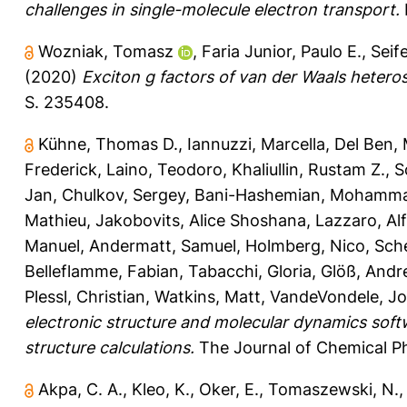
challenges in single-molecule electron transport.
Wozniak, Tomasz
,
Faria Junior, Paulo E.
,
Seif
(2020)
Exciton g factors of van der Waals heterost
S. 235408.
Kühne, Thomas D.
,
Iannuzzi, Marcella
,
Del Ben,
Frederick
,
Laino, Teodoro
,
Khaliullin, Rustam Z.
,
S
Jan
,
Chulkov, Sergey
,
Bani-Hashemian, Mohamma
Mathieu
,
Jakobovits, Alice Shoshana
,
Lazzaro, Alf
Manuel
,
Andermatt, Samuel
,
Holmberg, Nico
,
Sche
Belleflamme, Fabian
,
Tabacchi, Gloria
,
Glöß, Andr
Plessl, Christian
,
Watkins, Matt
,
VandeVondele, Jo
electronic structure and molecular dynamics soft
structure calculations.
The Journal of Chemical Ph
Akpa, C. A.
,
Kleo, K.
,
Oker, E.
,
Tomaszewski, N.