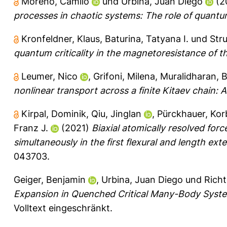
Moreno, Camilo
und
Urbina, Juan Diego
(2
processes in chaotic systems: The role of quantu
Kronfeldner, Klaus
,
Baturina, Tatyana I.
und
Str
quantum criticality in the magnetoresistance of th
Leumer, Nico
,
Grifoni, Milena
,
Muralidharan, 
nonlinear transport across a finite Kitaev chain: A
Kirpal, Dominik
,
Qiu, Jinglan
,
Pürckhauer, Kor
Franz J.
(2021)
Biaxial atomically resolved fo
simultaneously in the first flexural and length ex
043703.
Geiger, Benjamin
,
Urbina, Juan Diego
und
Richt
Expansion in Quenched Critical Many-Body Syst
Volltext eingeschränkt.