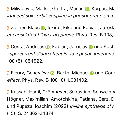
Milivojevic, Marko
,
Gmitra, Martin
,
Kurpas, Ma
induced spin-orbit coupling in phosphorene on a
Zollner, Klaus
,
Icking, Eike
und
Fabian, Jarosl
encapsulated bilayer graphene.
Phys. Rev. B 108, 
Costa, Andreas
,
Fabian, Jaroslav
und
Koch
supercurrent diode effect in Josephson junctions
108 (5), 054522.
Fleury, Geneviève
,
Barth, Michael
und
Gori
effect.
Phys. Rev. B 108 (8), L081402.
Kassab, Hadil
,
Gröbmeyer, Sebastian
,
Schweinbe
Högner, Maximilian
,
Amotchkina, Tatiana
,
Gerz, D
und
Pupeza, Ioachim
(2023)
In-line synthesis of 
(15), S. 24862-24874.