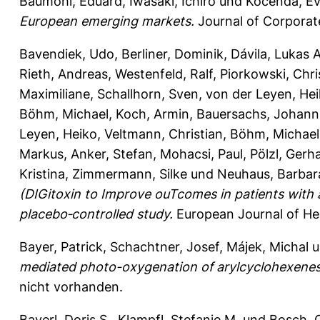
Baumöhl, Eduard
,
Iwasaki, Ichiro
und
Kočenda, E
European emerging markets.
Journal of Corporat
Bavendiek, Udo
,
Berliner, Dominik
,
Dávila, Lukas 
Rieth, Andreas
,
Westenfeld, Ralf
,
Piorkowski, Chr
Maximiliane
,
Schallhorn, Sven
,
von der Leyen, He
Böhm, Michael
,
Koch, Armin
,
Bauersachs, Johann
Leyen, Heiko
,
Veltmann, Christian
,
Böhm, Michael
Markus
,
Anker, Stefan
,
Mohacsi, Paul
,
Pölzl, Gerh
Kristina
,
Zimmermann, Silke
und
Neuhaus, Barbar
(DIGitoxin to Improve ouTcomes in patients with 
placebo‐controlled study.
European Journal of Hea
Bayer, Patrick
,
Schachtner, Josef
,
Májek, Michal
u
mediated photo-oxygenation of arylcyclohexenes
nicht vorhanden.
Bayerl, Doris S.
,
Klampfl, Stefanie M.
und
Bosch, O