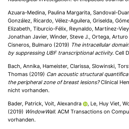
Azuara-Medina, Paulina Margarita
,
Sandoval-Duar
González, Ricardo
,
Vélez-Aguilera, Griselda
,
Gómez
Elizabeth
,
Tiburcio-Félix, Reynaldo
,
Martínez-Vieyr
Jonathan Javier
,
Winder, Steve J.
,
Ortega, Arturo
Cisneros, Bulmaro
(2019)
The intracellular domai
by suppressing UBF transcriptional activity.
Cell D
Bach, Annika
,
Hameister, Clarissa
,
Slowinski, Tor
Thomas
(2019)
Can acoustic structural quantific
the peripheral zone of breast lesions?
Clinical He
nicht vorhanden.
Bader, Patrick
,
Voit, Alexandra
,
Le, Huy Viet
,
Wo
(2019)
WindowWall.
ACM Transactions on Compute
vorhanden.