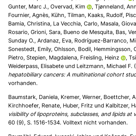
Gunter, Marc J.
,
Overvad, Kim
,
Tjønneland, An
Fournier, Agnès
,
Kühn, Tilman
,
Kaaks, Rudolf
,
Pis
Bamia, Christina
,
La Vecchia, Carlo
,
Masala, Giov
Rosario
,
Grioni, Sara
,
Bueno de Mesquita, Bas
,
Ve
Sunday O.
,
Ardanaz, Eva
,
Rodríguez-Barranco, Mi
Sonestedt, Emily
,
Ohlsson, Bodil
,
Hemmingsson, 
Pietro
,
Stepien, Magdalena
,
Freisling, Heinz
,
Tsi
Weiderpass, Elisabete
und
Leitzmann, Michael F.
(
hepatobiliary cancers: A multinational cohort stud
vorhanden.
Baumstark, Daniela
,
Kremer, Werner
,
Boettcher, A
Kirchhoefer, Renate
,
Huber, Fritz
und
Kalbitzer, 
visibility of lipoproteins, subclasses, and lipids a
60 (9), S. 1516-1534.
Volltext nicht vorhanden.