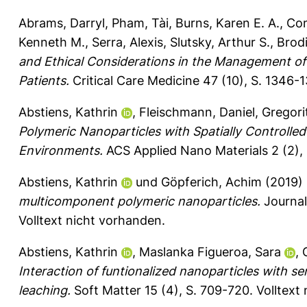
Abrams, Darryl
,
Pham, Tài
,
Burns, Karen E. A.
,
Com
Kenneth M.
,
Serra, Alexis
,
Slutsky, Arthur S.
,
Brodi
and Ethical Considerations in the Management 
Patients.
Critical Care Medicine 47 (10), S. 1346-
Abstiens, Kathrin
,
Fleischmann, Daniel
,
Gregori
Polymeric Nanoparticles with Spatially Controlled
Environments.
ACS Applied Nano Materials 2 (2),
Abstiens, Kathrin
und
Göpferich, Achim
(2019)
multicomponent polymeric nanoparticles.
Journal
Volltext nicht vorhanden.
Abstiens, Kathrin
,
Maslanka Figueroa, Sara
,
Interaction of funtionalized nanoparticles with se
leaching.
Soft Matter 15 (4), S. 709-720.
Volltext