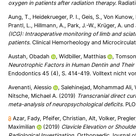
oxygen in patients after radiation therapy.
Radiati
Aung, T.
,
Heidekrueger, P. I.
,
Geis, S.
,
Von Kunow, 
Prantl, L.
,
Hillmann, A.
,
Park, J.-W.
,
Krüger, A.
und
(ICG): Intraoperative monitoring of limb and scia
patients.
Clinical Hemorheology and Microcirculat
Austah, Obadah
,
Widbiller, Matthias
,
Tomson, 
Neurotrophic Factors in Human Dentin and Their 
Endodontics 45 (4), S. 414-419.
Volltext nicht v
Avenanti, Alessio
,
Salehinejad, Mohammad Ali
,
Nitsche, Michael A.
(2019)
Transcranial direct cur
meta-analysis of neuropsychological deficits.
PLOS
Azar, Fady
,
Pfeifer, Christian
,
Alt, Volker
,
Pregler
Maximilian
(2019)
Clavicle Elevation or Shoulde
Radiological Investigation.
Orthopaedic Journal of 