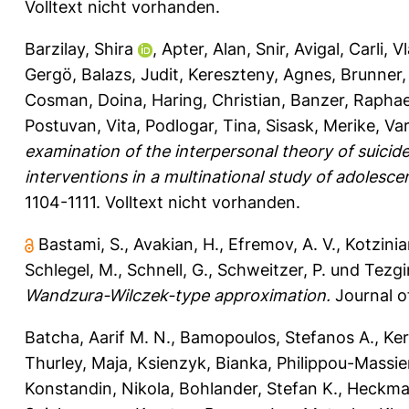
Volltext nicht vorhanden.
Barzilay, Shira
,
Apter, Alan
,
Snir, Avigal
,
Carli, V
Gergö
,
Balazs, Judit
,
Kereszteny, Agnes
,
Brunner
Cosman, Doina
,
Haring, Christian
,
Banzer, Raphae
Postuvan, Vita
,
Podlogar, Tina
,
Sisask, Merike
,
Var
examination of the interpersonal theory of suicid
interventions in a multinational study of adolesce
1104-1111.
Volltext nicht vorhanden.
Bastami, S.
,
Avakian, H.
,
Efremov, A. V.
,
Kotzinia
Schlegel, M.
,
Schnell, G.
,
Schweitzer, P.
und
Tezgi
Wandzura-Wilczek-type approximation.
Journal of
Batcha, Aarif M. N.
,
Bamopoulos, Stefanos A.
,
Ker
Thurley, Maja
,
Ksienzyk, Bianka
,
Philippou-Massier
Konstandin, Nikola
,
Bohlander, Stefan K.
,
Heckman