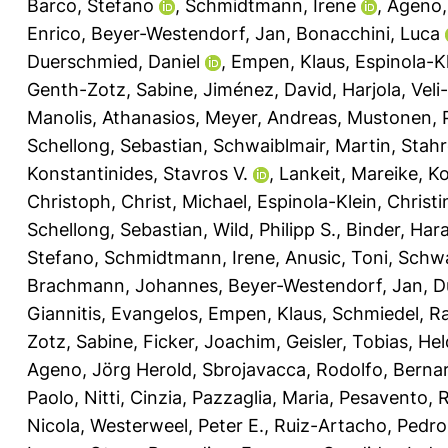
Barco, Stefano
,
Schmidtmann, Irene
,
Ageno,
Enrico
,
Beyer-Westendorf, Jan
,
Bonacchini, Luca
Duerschmied, Daniel
,
Empen, Klaus
,
Espinola-Kl
Genth-Zotz, Sabine
,
Jiménez, David
,
Harjola, Vel
Manolis, Athanasios
,
Meyer, Andreas
,
Mustonen, P
Schellong, Sebastian
,
Schwaiblmair, Martin
,
Stahr
Konstantinides, Stavros V.
,
Lankeit, Mareike
,
Ko
Christoph
,
Christ, Michael
,
Espinola-Klein, Christi
Schellong, Sebastian
,
Wild, Philipp S.
,
Binder, Hara
Stefano
,
Schmidtmann, Irene
,
Anusic, Toni
,
Schwa
Brachmann, Johannes
,
Beyer-Westendorf, Jan
,
D
Giannitis, Evangelos
,
Empen, Klaus
,
Schmiedel, Ra
Zotz, Sabine
,
Ficker, Joachim
,
Geisler, Tobias
,
Hel
Ageno, Jörg Herold
,
Sbrojavacca, Rodolfo
,
Bernar
Paolo
,
Nitti, Cinzia
,
Pazzaglia, Maria
,
Pesavento, R
Nicola
,
Westerweel, Peter E.
,
Ruiz-Artacho, Pedro