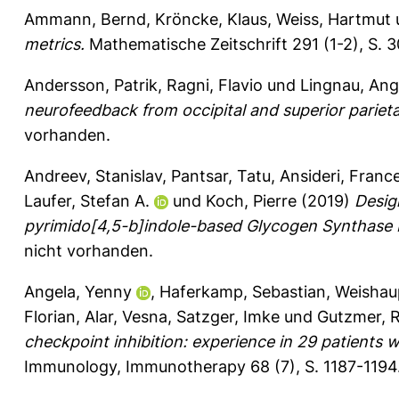
Ammann, Bernd
,
Kröncke, Klaus
,
Weiss, Hartmut
metrics.
Mathematische Zeitschrift 291 (1-2), S. 
Andersson, Patrik
,
Ragni, Flavio
und
Lingnau, Ang
neurofeedback from occipital and superior parieta
vorhanden.
Andreev, Stanislav
,
Pantsar, Tatu
,
Ansideri, Franc
Laufer, Stefan A.
und
Koch, Pierre
(2019)
Desig
pyrimido[4,5-b]indole-based Glycogen Synthase K
nicht vorhanden.
Angela, Yenny
,
Haferkamp, Sebastian
,
Weishau
Florian
,
Alar, Vesna
,
Satzger, Imke
und
Gutzmer, R
checkpoint inhibition: experience in 29 patients
Immunology, Immunotherapy 68 (7), S. 1187-1194