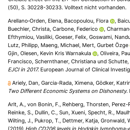
(50), S. 30228-30233.
Volltext nicht vorhanden.
Arellano‐Orden, Elena
,
Bacopoulou, Flora
,
Baicu
Buechler, Christa
,
Carbone, Federico
,
Charmand
Efthymiou, Vasiliki
,
Goeser, Felix
,
Goswami, Nand
Lutz, Philipp
,
Maeng, Michael
,
Mert, Gurbet Özge
Gjin
,
Olesen, Kevin Kris Warnakula
,
Oliveira, Pa
Francisco
,
Schernthaner, Christiana
und
Schutte,
EJCI in 2017.
European Journal of Clinical Investi
Ariely, Dan
,
Garcia-Rada, Ximena
,
Gödker, Katri
Two Different Economic Systems on Dishonesty.
Arlt, A.
,
von Bonin, F.
,
Rehberg, Thorsten
,
Perez-R
Reinke, S.
,
Dullin, C.
,
Sun, Xueni
,
Specht, R.
,
Maulh
Wilting, J.
,
Pukrop, T.
,
Dettmer, Katja
,
Gronwald, 
(2019)
High CD206 levels in Hodgkin lymphoma-e