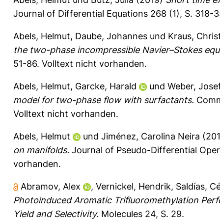
Journal of Differential Equations 268 (1), S. 318-
Abels, Helmut
,
Daube, Johannes
und
Kraus, Chris
the two-phase incompressible Navier–Stokes equa
51-86.
Volltext nicht vorhanden.
Abels, Helmut
,
Garcke, Harald
und
Weber, Jose
model for two-phase flow with surfactants.
Commun
Volltext nicht vorhanden.
Abels, Helmut
und
Jiménez, Carolina Neira
(20
on manifolds.
Journal of Pseudo-Differential Oper
vorhanden.
Abramov, Alex
,
Vernickel, Hendrik
,
Saldías, C
Photoinduced Aromatic Trifluoromethylation Perf
Yield and Selectivity.
Molecules 24, S. 29.