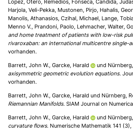
Lopez
,
Otero, Remedios
,
Fonseca, Candida
,
Judas
Harjola, Veli-Pekka
,
Mustonen, Pirjo
,
Hahalis, Geo
Manolis, Athanasios
,
Czihal, Michael
,
Lange, Tobia
Menno V.
,
Prandoni, Paolo
,
Lehmacher, Walter
,
Go
and home treatment of patients with low-risk pul
rivaroxaban: an international multicentre single-arm
vorhanden.
Barrett, John W.
,
Garcke, Harald
und
Nürnberg,
axisymmetric geometric evolution equations.
Jour
vorhanden.
Barrett, John W.
,
Garcke, Harald
und
Nürnberg, R
Riemannian Manifolds.
SIAM Journal on Numerical 
Barrett, John W.
,
Garcke, Harald
und
Nürnberg,
curvature flows.
Numerische Mathematik 141 (3), 