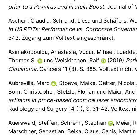
prior to a Poxvirus and Protein Boost.
Journal of 
Ascherl, Claudia
,
Schrand, Liesa
und
Schäfers, W
in US REITs: Performance vs. Corporate Governa
342.
Zugang zum Volltext eingeschränkt.
Asimakopoulou, Anastasia
,
Vucur, Mihael
,
Luedde
Thomas S.
und
Weiskirchen, Ralf
(2019)
Peri
Carcinoma.
Cancers 11 (3), S. 385.
Volltext nicht
Aubreville, Marc
,
Stoeve, Maike
,
Oetter, Nicolai
Bohr, Christopher
,
Stelzle, Florian
und
Maier, And
artifacts in probe-based confocal laser endomic
Radiology and Surgery 14 (1), S. 31-42.
Volltext n
Auerswald, Steffen
,
Schreml, Stephan
,
Meier, 
Marschner, Sebastian
,
Belka, Claus
,
Canis, Martin