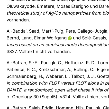
Oluwakayode
,
Emetere, Moses Eterigho
und
Dare
theoretical study of Ag/Co nanoparticles from bi
vorhanden.
Al-Baddai, Saad
,
Marti-Puig, Pere
,
Gallego-Jutglà,
Bernd
,
Lang, Elmar Wolfgang
und
Solé-Casals, 
faces based on an empirical mode decomposition 
3827.
Volltext nicht vorhanden.
Al-Batran, S.-E.
,
Pauligk, C.
,
Hofheinz, R. D.
,
Loren
Patience, P. C.
,
Kretzschmar, A.
,
Bolling, C.
,
Eigend
Schmalenberg, H.
,
Waberer, L.
,
Talbot, J. J.
,
Goetz
in combination with FLOT versus FLOT alone in p
DANTE, a randomized, open-label phase II trial o
of Oncology 30 (Suppl5), v324.
Volltext nicht vo
Al-Batran, Salah-Eddin
,
Homann, Nils
,
Pauligk, Cl