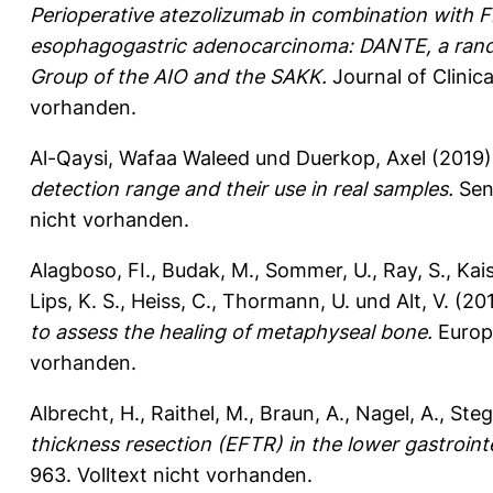
Perioperative atezolizumab in combination with F
esophagogastric adenocarcinoma: DANTE, a random
Group of the AIO and the SAKK.
Journal of Clini
vorhanden.
Al-Qaysi, Wafaa Waleed
und
Duerkop, Axel
(2019
detection range and their use in real samples.
Sen
nicht vorhanden.
Alagboso, FI.
,
Budak, M.
,
Sommer, U.
,
Ray, S.
,
Kais
Lips, K. S.
,
Heiss, C.
,
Thormann, U.
und
Alt, V.
(20
to assess the healing of metaphyseal bone.
Europe
vorhanden.
Albrecht, H.
,
Raithel, M.
,
Braun, A.
,
Nagel, A.
,
Steg
thickness resection (EFTR) in the lower gastrointe
963.
Volltext nicht vorhanden.