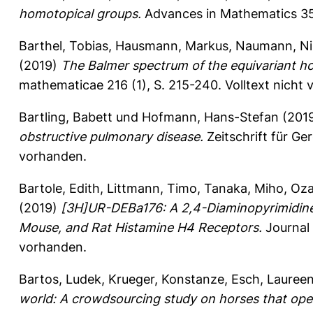
homotopical groups.
Advances in Mathematics 35
Barthel, Tobias
,
Hausmann, Markus
,
Naumann, Ni
(2019)
The Balmer spectrum of the equivariant ho
mathematicae 216 (1), S. 215-240.
Volltext nicht
Bartling, Babett
und
Hofmann, Hans-Stefan
(201
obstructive pulmonary disease.
Zeitschrift für Ge
vorhanden.
Bartole, Edith
,
Littmann, Timo
,
Tanaka, Miho
,
Oza
(2019)
[3H]UR-DEBa176: A 2,4-Diaminopyrimidine-
Mouse, and Rat Histamine H4 Receptors.
Journal 
vorhanden.
Bartos, Ludek
,
Krueger, Konstanze
,
Esch, Lauree
world: A crowdsourcing study on horses that op