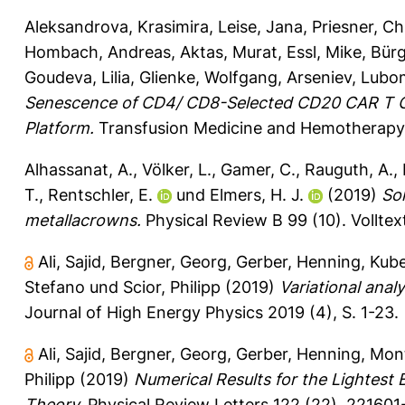
Aleksandrova, Krasimira
,
Leise, Jana
,
Priesner, Ch
Hombach, Andreas
,
Aktas, Murat
,
Essl, Mike
,
Bürge
Goudeva, Lilia
,
Glienke, Wolfgang
,
Arseniev, Lubo
Senescence of CD4/ CD8-Selected CD20 CAR T Ce
Platform.
Transfusion Medicine and Hemotherapy 
Alhassanat, A.
,
Völker, L.
,
Gamer, C.
,
Rauguth, A.
,
T.
,
Rentschler, E.
und
Elmers, H. J.
(2019)
So
metallacrowns.
Physical Review B 99 (10).
Volltex
Ali, Sajid
,
Bergner, Georg
,
Gerber, Henning
,
Kube
Stefano
und
Scior, Philipp
(2019)
Variational anal
Journal of High Energy Physics 2019 (4), S. 1-23.
Ali, Sajid
,
Bergner, Georg
,
Gerber, Henning
,
Mont
Philipp
(2019)
Numerical Results for the Lightest
Theory.
Physical Review Letters 122 (22), 221601