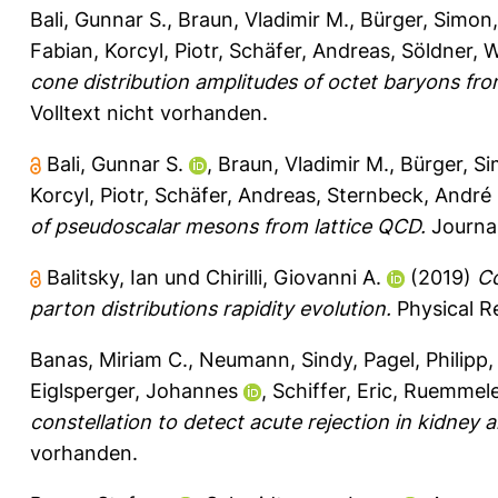
Bali, Gunnar S.
,
Braun, Vladimir M.
,
Bürger, Simon
Fabian
,
Korcyl, Piotr
,
Schäfer, Andreas
,
Söldner, 
cone distribution amplitudes of octet baryons fro
Volltext nicht vorhanden.
Bali, Gunnar S.
,
Braun, Vladimir M.
,
Bürger, S
Korcyl, Piotr
,
Schäfer, Andreas
,
Sternbeck, André
of pseudoscalar mesons from lattice QCD.
Journal
Balitsky, Ian
und
Chirilli, Giovanni A.
(2019)
Co
parton distributions rapidity evolution.
Physical R
Banas, Miriam C.
,
Neumann, Sindy
,
Pagel, Philipp
Eiglsperger, Johannes
,
Schiffer, Eric
,
Ruemmele
constellation to detect acute rejection in kidney al
vorhanden.