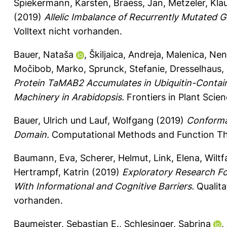
Spiekermann, Karsten
,
Braess, Jan
,
Metzeler, Kla
(2019)
Allelic Imbalance of Recurrently Mutated 
Volltext nicht vorhanden.
Bauer, Nataša
,
Škiljaica, Andreja
,
Malenica, Ne
Močibob, Marko
,
Sprunck, Stefanie
,
Dresselhaus
Protein TaMAB2 Accumulates in Ubiquitin-Containin
Machinery in Arabidopsis.
Frontiers in Plant Scie
Bauer, Ulrich
und
Lauf, Wolfgang
(2019)
Conforma
Domain.
Computational Methods and Function The
Baumann, Eva
,
Scherer, Helmut
,
Link, Elena
,
Wiltf
Hertrampf, Katrin
(2019)
Exploratory Research Fo
With Informational and Cognitive Barriers.
Qualita
vorhanden.
Baumeister, Sebastian E.
,
Schlesinger, Sabrina
,