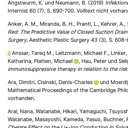
Angstwurm, K.
und
Neumann, B.
(2019)
Infektio
Internist 60 (7), S. 690-700.
Volltext nicht vorhan
Anker, A. M.
,
Miranda, B. H.
,
Prantl, L.
,
Kehrer, A.
,
Red: The Predictive Value of Closed Suction Drain
Surgery.
Aesthetic Plastic Surgery 43 (3), S. 608
Anssar, Tareq M.
,
Leitzmann, Michael F.
,
Linker,
Katharina
,
Platten, Michael
,
Hau, Peter
und
Sel
immunosuppressive therapy in relation to the risk
Ara, Dimitri
,
Cisinski, Denis-Charles
und
Moerdij
Mathematical Proceedings of the Cambridge Philos
vorhanden.
Arai, Nana
,
Watanabe, Hikari
,
Yamaguchi, Tsuyosh
Watanabe, Masayoshi
,
Kameda, Yasuo
,
Buchner, 
Chelate Effect on the Li+-Ion Conduction in Solvat