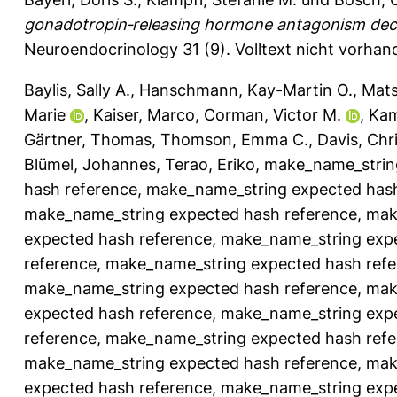
gonadotropin‐releasing hormone antagonism decre
Neuroendocrinology 31 (9).
Volltext nicht vorhan
Baylis, Sally A.
,
Hanschmann, Kay-Martin O.
,
Mats
Marie
,
Kaiser, Marco
,
Corman, Victor M.
,
Kam
Gärtner, Thomas
,
Thomson, Emma C.
,
Davis, Chr
Blümel, Johannes
,
Terao, Eriko
,
make_name_strin
hash reference
,
make_name_string expected hash
make_name_string expected hash reference
,
mak
expected hash reference
,
make_name_string expe
reference
,
make_name_string expected hash refe
make_name_string expected hash reference
,
mak
expected hash reference
,
make_name_string expe
reference
,
make_name_string expected hash refe
make_name_string expected hash reference
,
mak
expected hash reference
,
make_name_string expe