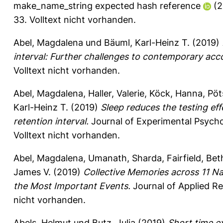
make_name_string expected hash reference
(2
33.
Volltext nicht vorhanden.
Abel, Magdalena
und
Bäuml, Karl-Heinz T.
(2019)
interval: Further challenges to contemporary acc
Volltext nicht vorhanden.
Abel, Magdalena
,
Haller, Valerie
,
Köck, Hanna
,
Pöt
Karl-Heinz T.
(2019)
Sleep reduces the testing ef
retention interval.
Journal of Experimental Psycho
Volltext nicht vorhanden.
Abel, Magdalena
,
Umanath, Sharda
,
Fairfield, Bet
James V.
(2019)
Collective Memories across 11 Nat
the Most Important Events.
Journal of Applied Re
nicht vorhanden.
Abels, Helmut
und
Butz, Julia
(2019)
Short time ex