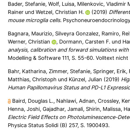
Bader, Stefanie
,
Wolf, Luisa
,
Milenkovic, Vladimir 
Rainer
und
Wetzel, Christian H.
(2019)
Differen
mouse microglia cells.
Psychoneuroendocrinology 
Bagnara, Maurizio
,
Silveyra Gonzalez, Ramiro
,
Rei
Werner, Christian
,
Dormann, Carsten F.
und
Har
analysis, calibration and forward simulations wi
Modelling & Software 111, S. 55-60.
Volltext nich
Bahr, Katharina
,
Zimmer, Stefanie
,
Springer, Erik
,
Matthias, Christoph
und
Künzel, Julian
(2019)
Hig
Human Papillomavirus Status and PD-L1 Expressi
Baird, Douglas L.
,
Nahlawi, Adnan
,
Crossley, Ke
Henna
,
Joshi, Gajadhar
,
Jamali, Shirin
,
Malissa, H
Electric Field Effects on Photoluminescence-Det
Physica Status Solidi (B) 257, S. 1900493.