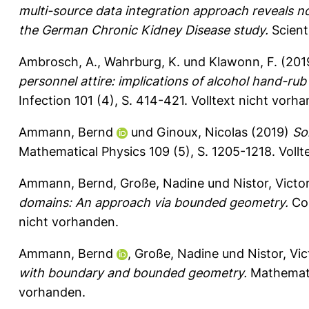
multi-source data integration approach reveals n
the German Chronic Kidney Disease study.
Scienti
Ambrosch, A.
,
Wahrburg, K.
und
Klawonn, F.
(201
personnel attire: implications of alcohol hand-rub
Infection 101 (4), S. 414-421.
Volltext nicht vorh
Ammann, Bernd
und
Ginoux, Nicolas
(2019)
So
Mathematical Physics 109 (5), S. 1205-1218.
Vollt
Ammann, Bernd
,
Große, Nadine
und
Nistor, Victo
domains: An approach via bounded geometry.
Com
nicht vorhanden.
Ammann, Bernd
,
Große, Nadine
und
Nistor, Vic
with boundary and bounded geometry.
Mathemati
vorhanden.