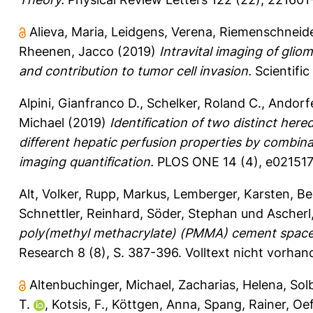
Alieva, Maria
,
Leidgens, Verena
,
Riemenschneide
Rheenen, Jacco
(2019)
Intravital imaging of glio
and contribution to tumor cell invasion.
Scientific
Alpini, Gianfranco D.
,
Schelker, Roland C.
,
Andorfe
Michael
(2019)
Identification of two distinct her
different hepatic perfusion properties by combin
imaging quantification.
PLOS ONE 14 (4), e02151
Alt, Volker
,
Rupp, Markus
,
Lemberger, Karsten
,
Be
Schnettler, Reinhard
,
Söder, Stephan
und
Ascherl
poly(methyl methacrylate) (PMMA) cement spacers 
Research 8 (8), S. 387-396.
Volltext nicht vorhan
Altenbuchinger, Michael
,
Zacharias, Helena
,
Solb
T.
,
Kotsis, F.
,
Köttgen, Anna
,
Spang, Rainer
,
Oef