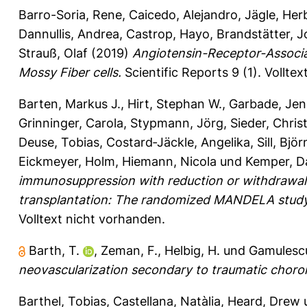
Barro-Soria, Rene
,
Caicedo, Alejandro
,
Jägle, Her
Dannullis, Andrea
,
Castrop, Hayo
,
Brandstätter, 
Strauß, Olaf
(2019)
Angiotensin-Receptor-Associa
Mossy Fiber cells.
Scientific Reports 9 (1).
Volltex
Barten, Markus J.
,
Hirt, Stephan W.
,
Garbade, Jen
Grinninger, Carola
,
Stypmann, Jörg
,
Sieder, Chris
Deuse, Tobias
,
Costard‐Jäckle, Angelika
,
Sill, Björ
Eickmeyer, Holm
,
Hiemann, Nicola
und
Kemper, 
immunosuppression with reduction or withdrawal o
transplantation: The randomized MANDELA study
Volltext nicht vorhanden.
Barth, T.
,
Zeman, F.
,
Helbig, H.
und
Gamulescu
neovascularization secondary to traumatic choroi
Barthel, Tobias
,
Castellana, Natàlia
,
Heard, Drew