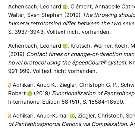
Achenbach, Leonard
,
Clément, Annabelle Cath
Walter, Sven Stephan
(2019)
The throwing shoulde
humeral retrotorsion differ between the two sexe
S. 3937-3943.
Volltext nicht vorhanden.
Achenbach, Leonard
,
Krutsch, Werner
,
Koch, M
(2019)
Contact times of change-of-direction mano
novel protocol using the SpeedCourt® system.
Kn
991-999.
Volltext nicht vorhanden.
Adhikari, Anup K.
,
Ziegler, Christoph G. P.
,
Schw
Robert
(2019)
Functionalization of Pentaphos
International Edition 58 (51), S. 18584-18590.
Adhikari, Anup-Kumar
,
Ziegler, Christoph
,
Sch
of Pentaphosphorus Cations via Complexation.
An