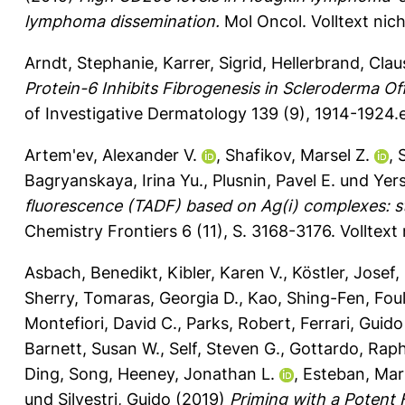
lymphoma dissemination.
Mol Oncol.
Volltext nic
Arndt, Stephanie
,
Karrer, Sigrid
,
Hellerbrand, Clau
Protein-6 Inhibits Fibrogenesis in Scleroderma Of
of Investigative Dermatology 139 (9), 1914-1924.
Artem'ev, Alexander V.
,
Shafikov, Marsel Z.
,
Bagryanskaya, Irina Yu.
,
Plusnin, Pavel E.
und
Yer
fluorescence (TADF) based on Ag(i) complexes: 
Chemistry Frontiers 6 (11), S. 3168-3176.
Volltext
Asbach, Benedikt
,
Kibler, Karen V.
,
Köstler, Josef
,
Sherry
,
Tomaras, Georgia D.
,
Kao, Shing-Fen
,
Fou
Montefiori, David C.
,
Parks, Robert
,
Ferrari, Guido
Barnett, Susan W.
,
Self, Steven G.
,
Gottardo, Raph
Ding, Song
,
Heeney, Jonathan L.
,
Esteban, Mar
und
Silvestri, Guido
(2019)
Priming with a Potent