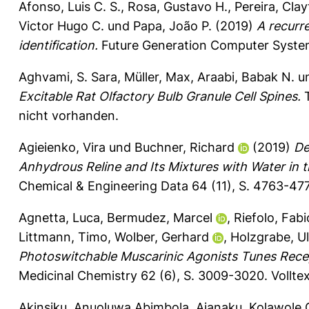
Afonso, Luis C. S.
,
Rosa, Gustavo H.
,
Pereira, Clay
Victor Hugo C.
und
Papa, João P.
(2019)
A recurr
identification.
Future Generation Computer Syste
Aghvami, S. Sara
,
Müller, Max
,
Araabi, Babak N.
u
Excitable Rat Olfactory Bulb Granule Cell Spines.
T
nicht vorhanden.
Agieienko, Vira
und
Buchner, Richard
(2019)
De
Anhydrous Reline and Its Mixtures with Water in 
Chemical & Engineering Data 64 (11), S. 4763-47
Agnetta, Luca
,
Bermudez, Marcel
,
Riefolo, Fabi
Littmann, Timo
,
Wolber, Gerhard
,
Holzgrabe, Ul
Photoswitchable Muscarinic Agonists Tunes Rec
Medicinal Chemistry 62 (6), S. 3009-3020.
Vollte
Akinsiku, Anuoluwa Abimbola
,
Ajanaku, Kolawole 