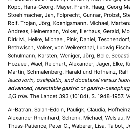
Kopp, Hans-Georg
,
Mayer, Frank
,
Haag, Georg Ma
Stoehlmacher, Jan
,
Folprecht, Gunnar
,
Probst, S
Rolf
,
Trojan, Jörg
,
Koenigsmann, Michael
,
Marten
Andreas
,
Heinemann, Volker
,
Illerhaus, Gerald
,
Moe
Dirk M.
,
Heike, Michael
,
Pink, Daniel
,
Teschendorf,
Rethwisch, Volker
,
von Weikersthal, Ludwig Fisch
Schulmann, Karsten
,
Weniger, Jörg
,
Belle, Sebast
Hozaeel, Wael
,
Reichart, Alexander
,
Jäger, Elke
,
K
Martin
,
Schmalenberg, Harald
und
Hofheinz, Ralf 
leucovorin, oxaliplatin, and docetaxel versus fluoro
advanced, resectable gastric or gastro-oesopha
2/3 trial.
The Lancet 393 (10184), S. 1948-1957.
V
Al-Batran, Salah-Eddin
,
Pauligk, Claudia
,
Hofheinz
Alexander Rheinhard
,
Schenk, Michael
,
Welslau, 
Thuss-Patience, Peter C.
,
Waberer, Lisa
,
Talbot, 